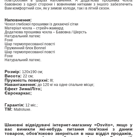
повітрообмін в шарах наповнення. А додаткова прошивка чохла
бавовною з одної сторони і вовняними нитками з іншого забезпечить
Вам комфортний сон, як у зимові холоди, так і в літній сезон.
Наповнення:
Чохол глибокої прошивки із дихаючої сітки
Матеріал чохла – стрейч-жаккард
Додаткова прошивка чохла – Бавовна / Шерсть
Натуральний латекс
Foxe
Шар термопресованої повсті
Пружинний блок Bonnel
Шар термопресованої повсті
Foxe
Натуральний латекс.
Розмір:
120х190 см;
Висота:
22 см;
Пружність поверхні:
III;
Навантаження:
до 120 кг на одне спальне місце;
Ефект Зима/Літо;
Єврокаркас;
Гарантія:
12 міс.;
ТМ:
Matroluxe.
Шановні відвідувачі інтернет-магазину «Osvito», якщо у
вас виникли які-небудь питання пов'язані з даним
товаром, обов'язково зверніться в наш відділ продажів,