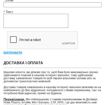
*
Email
*
Текст
ВІДПРАВИТИ
ДОСТАВКА І ОПЛАТА
Шановні клієнти, ми дбаємо про те, щоб Вам було максимально зручно
здійснювати покупки в нашому інтернет магазині, тому здійснюємо
доставку замовлених товарів по всій Україні власними силами або за
допомогою транспортних компаній.
Доставка товарів замовлених в нашому інтернет-магазині можлива як на
найближчого до Вас відділення, погодженого з Вами перевізника, так і за
потрібною Вам адресою, прямо на будинок.
Перевізники.
Ми співпрацюємо з такими перевізниками як Делівері,
Нова Пошта, Інтайм, Міст-Експрес, САТ, DPD, і це дає можливість нам