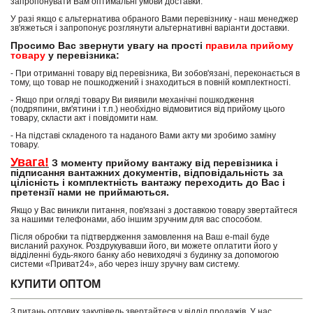
запропонувати Вам оптимальні умови доставки.
У разі якщо є альтернатива обраного Вами перевізнику - наш менеджер
зв'яжеться і запропонує розглянути альтернативні варіанти доставки.
Просимо Вас звернути увагу на прості
правила прийому
товару
у перевізника:
- При отриманні товару від перевізника, Ви зобов'язані, переконається в
тому, що товар не пошкоджений і знаходиться в повній комплектності.
- Якщо при огляді товару Ви виявили механічні пошкодження
(подряпини, вм'ятини і т.п.) необхідно відмовитися від прийому цього
товару, скласти акт і повідомити нам.
- На підставі складеного та наданого Вами акту ми зробимо заміну
товару.
Увага!
З моменту прийому вантажу від перевізника і
підписання вантажних документів, відповідальність за
цілісність і комплектність вантажу переходить до Вас і
претензії нами не приймаються.
Якщо у Вас виникли питання, пов'язані з доставкою товару звертайтеся
за нашими телефонами, або іншим зручним для вас способом.
Після обробки та підтвердження замовлення на Ваш e-mail буде
висланий рахунок. Роздрукувавши його, ви можете оплатити його у
відділенні будь-якого банку або невиходячі з будинку за допомогою
системи «Приват24», або через іншу зручну вам систему.
КУПИТИ ОПТОМ
З питань оптових закупівель звертайтеся у відділ продажів. У нас