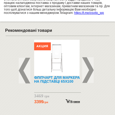
працює налагоджена поставка з продажу і доставки наших товарів,
оптовим клієнтам, інтернет магазинам, приватним магазинам та пр. Для
того щоб дізнатися більш детальну інформацію Вам необхідно
поспілкуватися з нашим менеджером.Telagram:
https://t.me/osvito_wp
Рекомендовані товари
(СТІЛЬНИЦЯ ІЗ
ФЛІПЧАРТ ДЛЯ МАРКЕРА
СТІЛЕЦЬ ДЛЯ СА
ГЛЕНИМИ КУТАМИ
НА ПІДСТАВЦІ 65X100
"ДЕРЕВ'ЯНИЙ"
Н) 16 ММ
3469
925
грн
Купити
грн
3399
Купити
грн