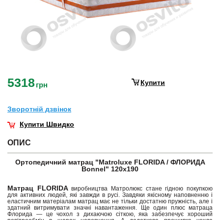
5318
Купити
грн
Зворотнiй дзвiнок
Купити Швидко
ОПИС
Ортопедичний матрац "Matroluxe FLORIDA / ФЛОРИДА
Bonnel" 120х190
Матрац FLORIDA
виробництва Матролюкс стане гідною покупкою
для активних людей, які завжди в русі. Завдяки якісному наповненню і
еластичним матеріалам матрац має не тільки достатню пружність, але і
здатний витримувати значні навантаження. Ще один плюс матраца
Флорида — це чохол з дихаючою сіткою, яка забезпечує хороший