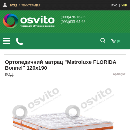
ВХІД
/
РЕЄСТРАЦІЯ
РУС
|
УКР
(099)428-16-86
(093)635-65-68
(0)
Ортопедичний матрац "Matroluxe FLORIDA
Bonnel" 120х190
КОД:
Артикул: