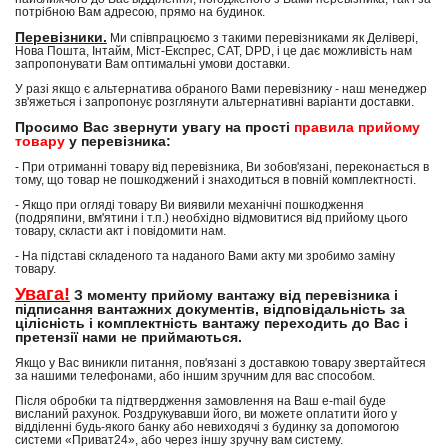
потрібною Вам адресою, прямо на будинок.
Перевізники.
Ми співпрацюємо з такими перевізниками як Делівері,
Нова Пошта, Інтайм, Міст-Експрес, САТ, DPD, і це дає можливість нам
запропонувати Вам оптимальні умови доставки.
У разі якщо є альтернатива обраного Вами перевізнику - наш менеджер
зв'яжеться і запропонує розглянути альтернативні варіанти доставки.
Просимо Вас звернути увагу на прості
правила прийому
товару
у перевізника:
- При отриманні товару від перевізника, Ви зобов'язані, переконається в
тому, що товар не пошкоджений і знаходиться в повній комплектності.
- Якщо при огляді товару Ви виявили механічні пошкодження
(подряпини, вм'ятини і т.п.) необхідно відмовитися від прийому цього
товару, скласти акт і повідомити нам.
- На підставі складеного та наданого Вами акту ми зробимо заміну
товару.
Увага!
З моменту прийому вантажу від перевізника і
підписання вантажних документів, відповідальність за
цілісність і комплектність вантажу переходить до Вас і
претензії нами не приймаються.
Якщо у Вас виникли питання, пов'язані з доставкою товару звертайтеся
за нашими телефонами, або іншим зручним для вас способом.
Після обробки та підтвердження замовлення на Ваш e-mail буде
висланий рахунок. Роздрукувавши його, ви можете оплатити його у
відділенні будь-якого банку або невиходячі з будинку за допомогою
системи «Приват24», або через іншу зручну вам систему.