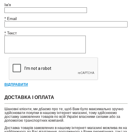
Ім'я
*
Email
*
Текст
ВІДПРАВИТИ
ДОСТАВКА І ОПЛАТА
Шановні клієнти, ми дбаємо про те, щоб Вам було максимально зручно
здійснювати покупки в нашому інтернет магазині, тому здійснюємо
доставку замовлених товарів по всій Україні власними силами або за
допомогою транспортних компаній.
Доставка товарів замовлених в нашому інтернет-магазині можлива як на
найближчого до Вас відділення, погодженого з Вами перевізника, так і за