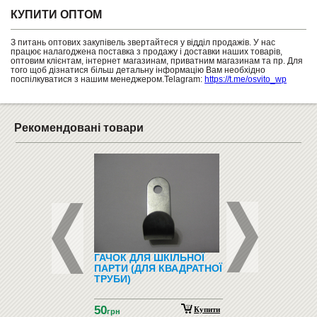
КУПИТИ ОПТОМ
З питань оптових закупівель звертайтеся у відділ продажів. У нас
працює налагоджена поставка з продажу і доставки наших товарів,
оптовим клієнтам, інтернет магазинам, приватним магазинам та пр. Для
того щоб дізнатися більш детальну інформацію Вам необхідно
поспілкуватися з нашим менеджером.Telagram:
https://t.me/osvito_wp
Рекомендовані товари
 КОМБІНОВАНА
ГАЧОК ДЛЯ ШКІЛЬНОЇ
ЗООТОВАРИ (ТОВ
РЕЙДИ І МАРКЕРА
ПАРТИ (ДЛЯ КВАДРАТНОЇ
ДЛЯ ТВАРИН)
0 ММ (TART ТМ-50)
ТРУБИ)
50
Замовити
Купити
грн