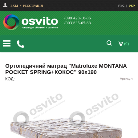
ВХІД
/
РЕЄСТРАЦІЯ
РУС
|
УКР
(099)428-16-86
(093)635-65-68
(0)
Ортопедичний матрац "Matroluxe MONTANA
POCKET SPRING+КОКОС" 90х190
КОД:
Артикул: