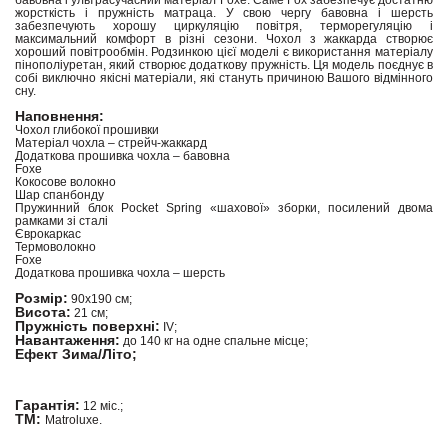
бавовна і ультрасучасний матеріал Foxe. Саме Fox забезпечує достатню
жорсткість і пружність матраца. У свою чергу бавовна і шерсть
забезпечують хорошу циркуляцію повітря, терморегуляцію і
максимальний комфорт в різні сезони. Чохол з жаккарда створює
хороший повітрообмін. Родзинкою цієї моделі є використання матеріалу
пінополіуретан, який створює додаткову пружність. Ця модель поєднує в
собі виключно якісні матеріали, які стануть причиною Вашого відмінного
сну.
Наповнення:
Чохол глибокої прошивки
Матеріал чохла – стрейч-жаккард
Додаткова прошивка чохла – бавовна
Foxe
Кокосове волокно
Шар спанбонду
Пружинний блок Pocket Spring «шахової» зборки, посилений двома
рамками зі сталі
Єврокаркас
Термоволокно
Foxe
Додаткова прошивка чохла – шерсть
Розмір:
90х190 см;
Висота:
21 см;
Пружність поверхні:
IV;
Навантаження:
до 140 кг на одне спальне місце;
Ефект Зима/Літо;
Гарантія:
12 міс.;
ТМ:
Matroluxe.