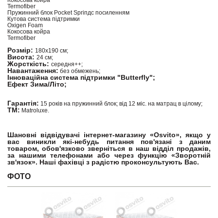
Кокосова койра
Termofiber
Пружинний блок Pocket Ѕргіпдс посиленням
Кутова система підтримки
Oxigen Foam
Кокосова койра
Termofiber
Розмір:
180х190 см;
Висота:
24 см;
Жорсткість:
середня++;
Навантаження:
без обмежень;
Інноваційна система підтримки "Butterfly";
Ефект Зима/Літо;
Гарантія:
15 років на пружинний блок; від 12 міс. на матрац в цілому;
ТМ:
Matroluxe.
Шановні відвідувачі інтернет-магазину «Osvito», якщо у
вас виникли які-небудь питання пов'язані з даним
товаром, обов'язково зверніться в наш відділ продажів,
за нашими телефонами або через функцію «Зворотній
зв'язок». Наші фахівці з радістю проконсультують Вас.
ФОТО