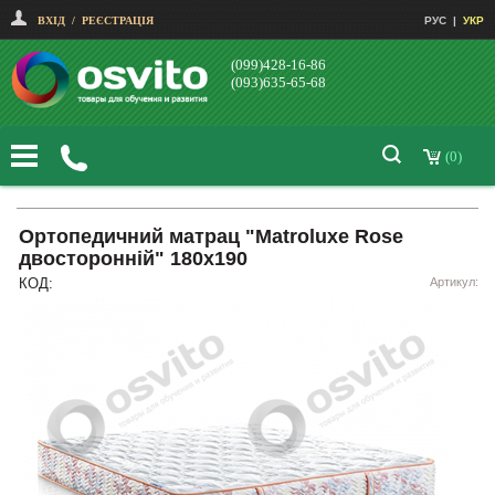
ВХІД
/
РЕЄСТРАЦІЯ
РУС
|
УКР
(099)428-16-86
(093)635-65-68
(0)
Ортопедичний матрац "Matroluxe Rose
двосторонній" 180х190
КОД:
Артикул: