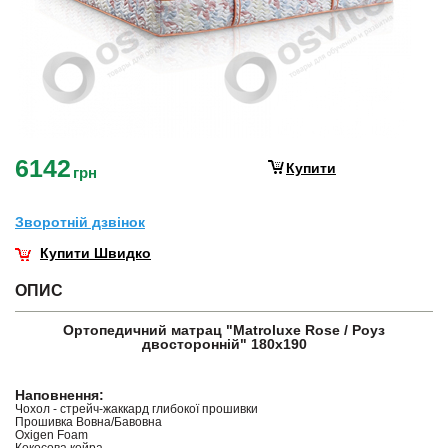
6142
Купити
грн
Зворотнiй дзвiнок
Купити Швидко
ОПИС
Ортопедичний матрац "Matroluxe Rose / Роуз
двосторонній" 180х190
Наповнення:
Чохол - стрейч-жаккард глибокої прошивки
Прошивка Вовна/Бавовна
Oxigen Foam