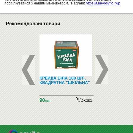
поспілкуватися з нашим менеджером.Telagram:
https://t.me/osvito_wp
Рекомендовані товари
 ДЛЯ ШКІЛЬНОЇ
КРЕЙДА БІЛА 100 ШТ.,
ДОШКА КОРКОВА 
 (ДЛЯ КВАДРАТНОЇ
КВАДРАТНА "ШКІЛЬНА"
)
1800
90
грн
Купити
Купити
грн
1750
грн