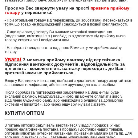
зв'яжеться і запропонує розглянути альтернативні варіанти доставки.
Просимо Вас звернути увагу на прості
правила прийому
товару
у перевізника:
- При отриманні товару від перевізника, Ви зобов'язані, переконається в
тому, що товар не пошкоджений і знаходиться в повній комплектності.
- Якщо при огляді товару Ви виявили механічні пошкодження
(подряпини, вм'ятини і т.п.) необхідно відмовитися від прийому цього
товару, скласти акт і повідомити нам.
- На підставі складеного та наданого Вами акту ми зробимо заміну
товару.
Увага!
З моменту прийому вантажу від перевізника і
підписання вантажних документів, відповідальність за
цілісність і комплектність вантажу переходить до Вас і
претензії нами не приймаються.
Якщо у Вас виникли питання, пов'язані з доставкою товару звертайтеся
за нашими телефонами, або іншим зручним для вас способом.
Після обробки та підтвердження замовлення на Ваш e-mail буде
висланий рахунок. Роздрукувавши його, ви можете оплатити його у
відділенні будь-якого банку або невиходячі з будинку за допомогою
системи «Приват24», або через іншу зручну вам систему.
КУПИТИ ОПТОМ
З питань оптових закупівель звертайтеся у відділ продажів. У нас
працює налагоджена поставка з продажу і доставки наших товарів,
оптовим клієнтам, інтернет магазинам, приватним магазинам та пр. Для
того щоб дізнатися більш детальну інформацію Вам необхідно