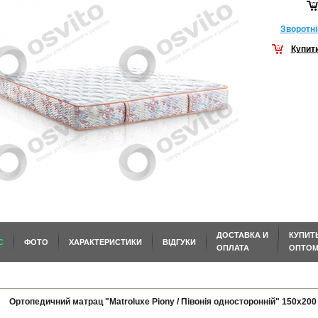
Зворотнi
Купит
ДОСТАВКА И
КУПИТ
С
ФОТО
ХАРАКТЕРИСТИКИ
ВІДГУКИ
ОПЛАТА
ОПТО
Ортопедичний матрац "Matroluxe Piony / Півонія односторонній" 150х200