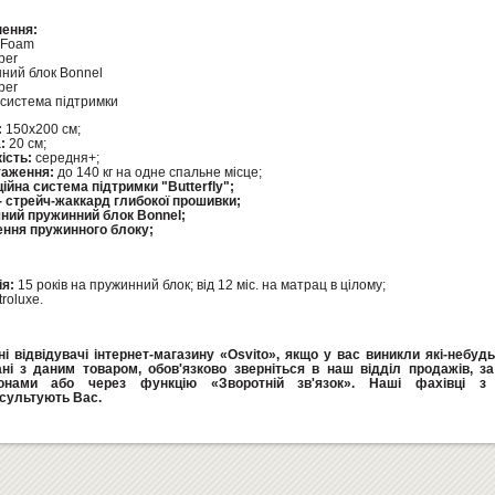
нення:
 Foam
ber
ний блок Bonnel
ber
 система підтримки
:
150х200 см;
:
20 см;
ість:
середня+;
аження:
до 140 кг на одне спальне місце;
ійна система підтримки "Butterfly";
- стрейч-жаккард глибокої прошивки;
ний пружинний блок Bonnel;
ння пружинного блоку;
ія:
15 років на пружинний блок; від 12 міс. на матрац в цілому;
roluxe.
і відвідувачі інтернет-магазину «Osvito», якщо у вас виникли які-небуд
ані з даним товаром, обов'язково зверніться в наш відділ продажів, з
онами або через функцію «Зворотній зв'язок». Наші фахівці з 
сультують Вас.