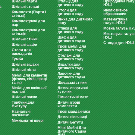
Шкільні парти
Стільці для
Природнича галу
дитячого саду
НУШ
а
Шкільні стільці
Столи для
Инклюзивное
Комплекти (Парти і
дитячого саду
образование
стільці)
Ліжка для дитячого
Математична
Комплектуючі для
саду
галузь НУШ
парт
Стінки для
Мовна галузь НУ
Комплектуючі для
дитячого саду
стільців
Мистецька галуз
Шафи для
НУШ
Шкільні стінки
дитячого садка
Стенди для НУШ
Шкільні шафи
Ігрові меблі для
Столи для
дитячого саду
викладачів
Стелажі для
Тумби
дитячого саду
Шкільні вішаки
Вішалки для
дитячого саду
Шкільні ліжка
Лавочки для
Меблі для кабінетів
дитячого садка
(фізика, хімія, праці
та ін.)
Шведські стінки
и
Меблі для шкільної
Дитячі спортивні
їдальні
куточки
Шкільні лавки
Гімнастичні мати
Трибуни для
Дитячі ігрові
Виступу
комплекси
Навчальні
Ігрові майданчики
посібники
Дитячі пісочниці
Міжкімнатні двері
Дитячі Батути
М'які Меблі Для
Дитячого Садка