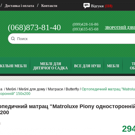
/
/
Доставка і оплата
Контакти
Відгуки
(118)
(099)428-16-86
(068)873-81-40
ЗВОРОТНІЙ ДЗВ
(093)635-65-68
МЕБЛІ ДЛЯ
Т
КІЛЬНІ МЕБЛІ
ВСЕ ДЛЯ НУШ
МЕБЛІ
ДИТЯЧОГО САДКА
О
на
/
Меблі
/
Меблі для дому
/
Матраси
/
Butterfly
/
Ортопедичний матрац "Matrolu
оронній" 150х200
педичний матрац "Matroluxe Piony односторонні
200
:
29