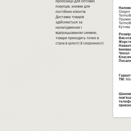
пропозиції для оптових
покупців, знижки для
Напов
постійних клієнтів.
Oxigen
Termofi
Доставка товарів
Пружин
здійснюється за
Termofi
Кутова
налагодженою і
відпрацьованою схемою,
Розмір
товари приходять точно в
Висота
Жорстк
строк в цілості й схоронності.
Навант
Інновац
Чохол 
Класич
Посиле
Гарант
ТМ:
Mat
Шановн
пов'яз
телеф
прокон