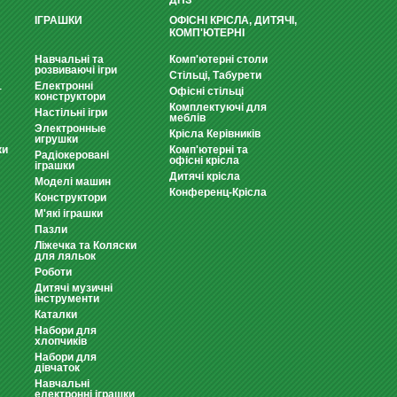
ДНЗ
ІГРАШКИ
ОФІСНІ КРІСЛА, ДИТЯЧІ,
КОМП'ЮТЕРНІ
Навчальні та
Комп'ютерні столи
розвиваючі ігри
Стільці, Табурети
Електронні
т
Офісні стільці
конструктори
Комплектуючі для
Настільні ігри
меблів
Электронные
Крісла Керівників
игрушки
ки
Комп'ютерні та
Радіокеровані
офісні крісла
іграшки
Дитячі крісла
Моделі машин
Конференц-Крісла
Конструктори
М'які іграшки
Пазли
Ліжечка та Коляски
для ляльок
Роботи
Дитячі музичні
інструменти
Каталки
Набори для
хлопчиків
Набори для
дівчаток
Навчальні
електронні іграшки