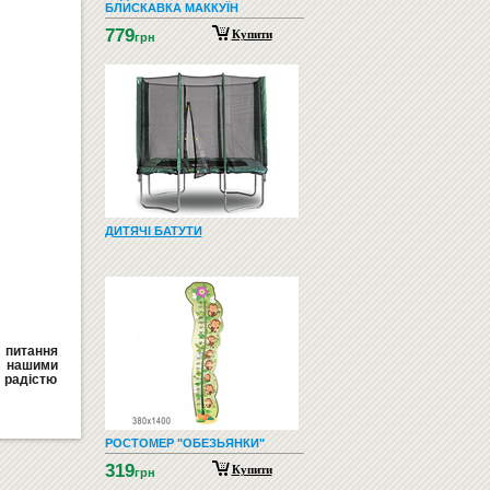
БЛИСКАВКА МАККУЇН
779
Купити
грн
ДИТЯЧІ БАТУТИ
ь питання
а нашими
радістю
РОСТОМЕР "ОБЕЗЬЯНКИ"
319
Купити
грн