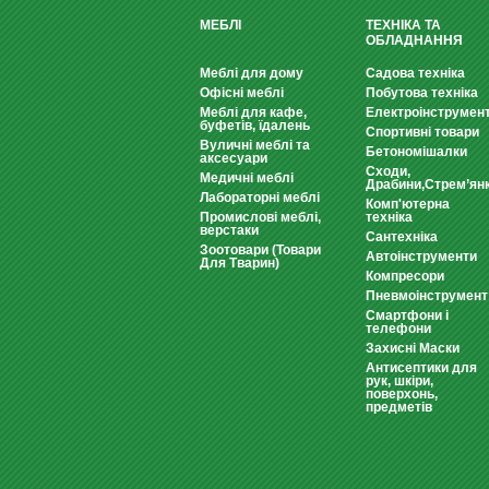
МЕБЛІ
ТЕХНІКА ТА
ОБЛАДНАННЯ
Меблі для дому
Садова техніка
Офісні меблі
Побутова техніка
Меблі для кафе,
Електроінструмен
буфетів, їдалень
Спортивні товари
Вуличні меблі та
Бетономішалки
аксесуари
Сходи,
Медичні меблі
Драбини,Стрем’ян
Лабораторні меблі
Комп'ютерна
Промислові меблі,
техніка
верстаки
Сантехніка
Зоотовари (Товари
Автоінструменти
Для Тварин)
Компресори
Пневмоінструмент
Смартфони і
телефони
Захисні Маски
Антисептики для
рук, шкіри,
поверхонь,
предметів