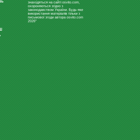
зь
знаходяться на сайті osvito.com,
охороняються згідно з
законодавством України. Будь-яке
використання матеріалів тільки з
письмової згоди автора osvito.com
2026"
Ш
ВСЕ ДЛЯ НУШ
ь
КОМПЛЕКТ ПАРТА + СТІЛЬЦІ
«OSVITO 90158 + 90292»
4296
Купити
грн