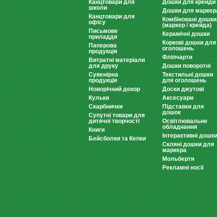
Канцтовари для
Дошки для крейди
школи
Дошки для маркер
Канцтовари для
Комбіновані дошки
офісу
(маркер / крейда)
Письмове
Керамічні дошки
приладдя
Коркові дошки для
Паперова
оголошень
продукція
Фліпчарти
Витратні матеріали
для друку
Дошки поворотні
Сувенірна
Текстильні дошки
продукція
для оголошень
Новорічний декор
Доски джутові
Кульки
Аксесуари
Скарбнички
Підставки для
дошок
Супутні товари для
дитячої творчості
Освітлювальне
обладнання
Книги
Інтерактивні дошк
Бейсболки та Кепки
Скляні дошки для
маркера
Мольберти
Рекламні носії