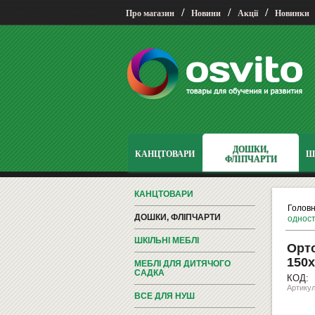
/
/
/
Про магазин
Новини
Акції
Новинки
ДОШКИ,
КАНЦТОВАРИ
Ш
ФЛІПЧАРТИ
КАНЦТОВАРИ
Голов
ДОШКИ, ФЛІПЧАРТИ
одност
ШКІЛЬНІ МЕБЛІ
Орто
150х
МЕБЛІ ДЛЯ ДИТЯЧОГО
САДКА
КОД:
Артикул
ВСЕ ДЛЯ НУШ