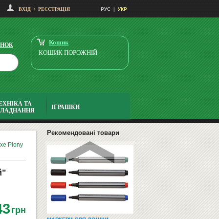
65000
грн
ВХІД
/
РЕЄСТРАЦІЯ
РУС
|
УКР
35000
Купити
грн
Кошик
ІНОК
КОШИК ПОРОЖНІЙ
ЕХНІКА ТА
ФЛІПЧАРТ ДЛЯ МАРКЕРА НА
ІГРАШКИ
БЛАДНАННЯ
ПІДСТАВЦІ 65X100
3469
грн
3399
Купити
Рекомендовані товари
грн
xe Piony
й"
43
грн