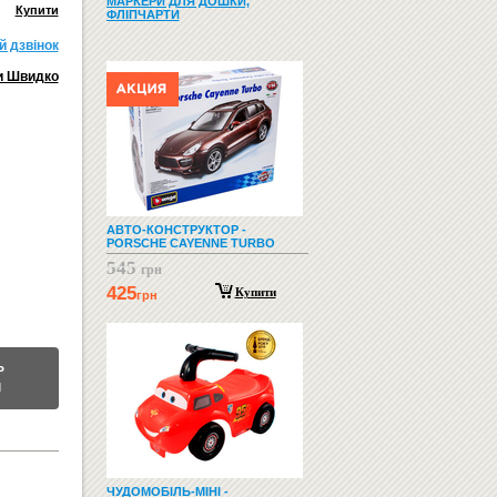
МАРКЕРИ ДЛЯ ДОШКИ,
Купити
ФЛІПЧАРТИ
й дзвiнок
и Швидко
АВТО-КОНСТРУКТОР -
PORSCHE CAYENNE TURBO
545
грн
425
Купити
грн
Ь
М
ЧУДОМОБІЛЬ-МІНІ -