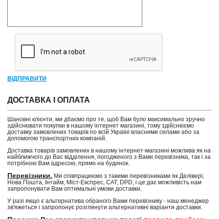
ВІДПРАВИТИ
ДОСТАВКА І ОПЛАТА
Шановні клієнти, ми дбаємо про те, щоб Вам було максимально зручно
здійснювати покупки в нашому інтернет магазині, тому здійснюємо
доставку замовлених товарів по всій Україні власними силами або за
допомогою транспортних компаній.
Доставка товарів замовлених в нашому інтернет-магазині можлива як на
найближчого до Вас відділення, погодженого з Вами перевізника, так і за
потрібною Вам адресою, прямо на будинок.
Перевізники.
Ми співпрацюємо з такими перевізниками як Делівері,
Нова Пошта, Інтайм, Міст-Експрес, САТ, DPD, і це дає можливість нам
запропонувати Вам оптимальні умови доставки.
У разі якщо є альтернатива обраного Вами перевізнику - наш менеджер
зв'яжеться і запропонує розглянути альтернативні варіанти доставки.