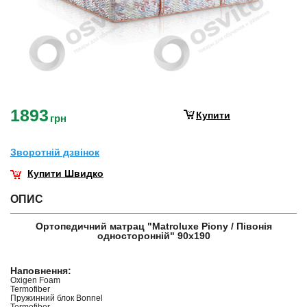
1893
Купити
грн
Зворотнiй дзвiнок
Купити Швидко
ОПИС
Ортопедичний матрац "Matroluxe Piony / Півонія
односторонній" 90х190
Наповнення:
Oxigen Foam
Termofiber
Пружинний блок Bonnel