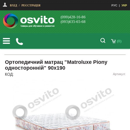
ВХІД
/
РЕЄСТРАЦІЯ
РУС
|
УКР
(099)428-16-86
(093)635-65-68
(0)
Ортопедичний матрац "Matroluxe Piony
односторонній" 90х190
КОД:
Артикул: