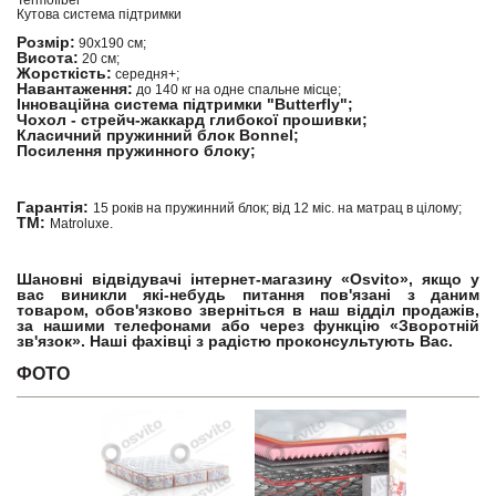
Termofiber
Кутова система підтримки
Розмір:
90х190 см;
Висота:
20 см;
Жорсткість:
середня+;
Навантаження:
до 140 кг на одне спальне місце;
Інноваційна система підтримки "Butterfly";
Чохол - стрейч-жаккард глибокої прошивки;
Класичний пружинний блок Bonnel;
Посилення пружинного блоку;
Гарантія:
15 років на пружинний блок; від 12 міс. на матрац в цілому;
ТМ:
Matroluxe.
Шановні відвідувачі інтернет-магазину «Osvito», якщо у
вас виникли які-небудь питання пов'язані з даним
товаром, обов'язково зверніться в наш відділ продажів,
за нашими телефонами або через функцію «Зворотній
зв'язок». Наші фахівці з радістю проконсультують Вас.
ФОТО