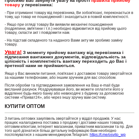
Просимо Вас звернути увагу на прості
правила прийому
товару
у перевізника:
- При отриманні товару від перевізника, Ви зобов'язані, переконається в
тому, що товар не пошкоджений і знаходиться в повній комплектності.
- Якщо при огляді товару Ви виявили механічні пошкодження
(подряпини, вм'ятини і т.п.) необхідно відмовитися від прийому цього
товару, скласти акт і повідомити нам.
- На підставі складеного та наданого Вами акту ми зробимо заміну
товару.
Увага!
З моменту прийому вантажу від перевізника і
підписання вантажних документів, відповідальність за
цілісність і комплектність вантажу переходить до Вас і
претензії нами не приймаються.
Якщо у Вас виникли питання, пов'язані з доставкою товару звертайтеся
за нашими телефонами, або іншим зручним для вас способом.
Після обробки та підтвердження замовлення на Ваш e-mail буде
висланий рахунок. Роздрукувавши його, ви можете оплатити його у
відділенні будь-якого банку або невиходячі з будинку за допомогою
системи «Приват24», або через іншу зручну вам систему.
КУПИТИ ОПТОМ
З питань оптових закупівель звертайтеся у відділ продажів. У нас
працює налагоджена поставка з продажу і доставки наших товарів,
оптовим клієнтам, інтернет магазинам, приватним магазинам та пр. Для
того щоб дізнатися більш детальну інформацію Вам необхідно
поспілкуватися з нашим менеджером.Telagram:
https://t.me/osvito_wp