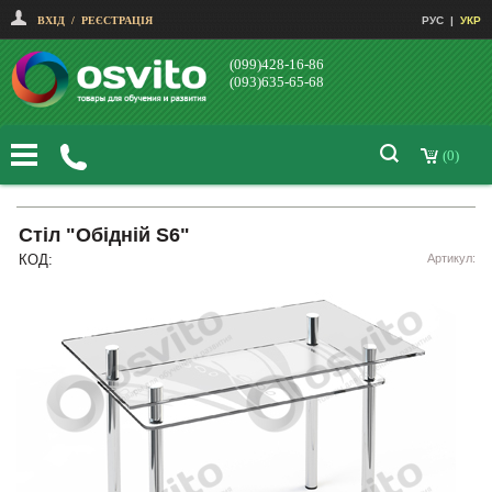
ВХІД
/
РЕЄСТРАЦІЯ
РУС
|
УКР
(099)428-16-86
(093)635-65-68
(0)
Стіл "Обідній S6"
КОД:
Артикул: