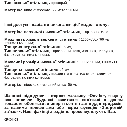
Тип нижньої стільниці:
прозорий;
Матеріал ніжок:
хромований метал 50 мм.
Інші доступні варіанти виконання цієї моделі столу:
Матеріал верхньої / нижньої стільниці:
гартоване скло;
Можливі розміри верхньої стільниці:
1100х650х760 мм,
1200х700х700 мм;
Товщина верхньої стільниці:
8 мм;
Тип верхньої стільниці:
прозора, матова, малюнок, візерунок,
фотодрук, заливка кольором;
Можливі розміри нижньої стільниці:
1000х550 мм, 1100х600
мм;
Товщина нижньої стільниці:
5 мм;
Тип нижньої стільниці:
прозора, матова, малюнок, візерунок,
фотодрук, заливка кольором;
Матеріал ніжок:
хромований метал 50 мм.
Шановні відвідувачі інтернет магазину «Osvito», якщо у
вас виникли будь-які запитання пов'язані з даним
товаром, обов'язково зверніться в наш відділ продажів,
за нашими телефонами або через функцію «Зворотній
зв'язок». Наші фахівці з радістю проконсультують Вас.
ФОТО