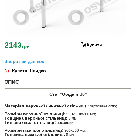
2143
Купити
грн
Зворотнiй дзвiнок
Купити Швидко
ОПИС
Стіл "Обідній S6"
Матеріал верхньої / нижньої стільниці:
гартоване скло;
Розміри верхньої стільниці:
910х610х760 мм;
Товщина верхньої стільниці:
8 мм;
Тип верхньої стільниці:
прозорий;
Розміри нижньої стільниці:
800х500 мм;
Товщина нижньої стільниці:
5 мм;