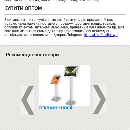
системи «Приват24», або через іншу зручну вам систему.
КУПИТИ ОПТОМ
З питань оптових закупівель звертайтеся у відділ продажів. У нас
працює налагоджена поставка з продажу і доставки наших товарів,
оптовим клієнтам, інтернет магазинам, приватним магазинам та пр. Для
того щоб дізнатися більш детальну інформацію Вам необхідно
поспілкуватися з нашим менеджером.Telagram:
https://t.me/osvito_wp
Рекомендовані товари
КЛЕЄНА ФАНЕРА
РЕКЛАМНІ НОСІЇ
ГЕНЕРАТОР
30 (КОМПЛЕКТ)
БЕНЗИНОВИЙ 4-Х
ТАКТНИЙ EINBACH
W - 5500 W
65000
грн
Купити