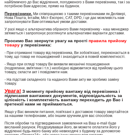
найближчого до Вас відділення, погодженого з Вами перевізника, так і за
потрібною Вам адресою, прямо на будинок.
Перевізники.
Ми співпрацюємо з такими перевізниками як Делівері,
Нова Пошта, Інтайм, Міст-Експрес, САТ, DPD, і це дає можливість нам
запропонувати Вам оптимальні умови доставки.
У разі якщо є альтернатива обраного Вами перевізнику - наш менеджер
зв'яжеться і запропонує розглянути альтернативні варіанти доставки.
Просимо Вас звернути увагу на прості
правила прийому
товару
у перевізника:
- При отриманні товару від перевізника, Ви зобов'язані, переконається в
тому, що товар не пошкоджений і знаходиться в повній комплектності.
- Якщо при огляді товару Ви виявили механічні пошкодження
(подряпини, вм'ятини і т.п.) необхідно відмовитися від прийому цього
товару, скласти акт і повідомити нам.
- На підставі складеного та наданого Вами акту ми зробимо заміну
товару.
Увага!
З моменту прийому вантажу від перевізника і
підписання вантажних документів, відповідальність за
цілісність і комплектність вантажу переходить до Вас і
претензії нами не приймаються.
Якщо у Вас виникли питання, пов'язані з доставкою товару звертайтеся
за нашими телефонами, або іншим зручним для вас способом.
Після обробки та підтвердження замовлення на Ваш e-mail буде
висланий рахунок. Роздрукувавши його, ви можете оплатити його у
відділенні будь-якого банку або невиходячі з будинку за допомогою