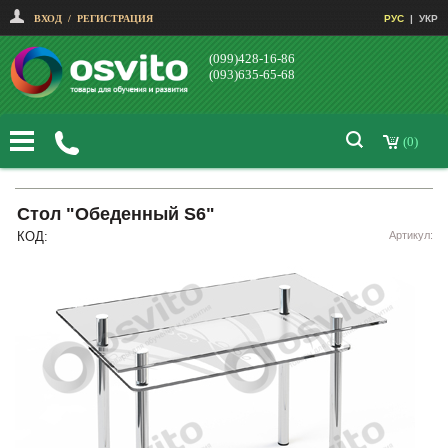
ВХОД
/
РЕГИСТРАЦИЯ
РУС
|
УКР
(099)428-16-86
(093)635-65-68
(0)
Стол "Обеденный S6"
КОД:
Артикул: