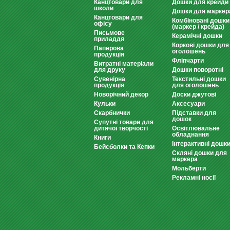
Канцтовари для
Дошки для крейди
школи
Дошки для маркер
Канцтовари для
Комбіновані дошки
офісу
(маркер / крейда)
Письмове
Керамічні дошки
приладдя
Коркові дошки для
Паперова
оголошень
продукція
Фліпчарти
Витратні матеріали
для друку
Дошки поворотні
Сувенірна
Текстильні дошки
продукція
для оголошень
Новорічний декор
Доски джутові
Кульки
Аксесуари
Скарбнички
Підставки для
дошок
Супутні товари для
дитячої творчості
Освітлювальне
обладнання
Книги
Інтерактивні дошк
Бейсболки та Кепки
Скляні дошки для
маркера
Мольберти
Рекламні носії