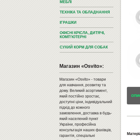
МЕБЛІ
ТЕХНІКА ТА ОБЛАДНАННЯ
ІГРАШКИ
ОФІСНІ КРІСЛА, ДИТЯЧІ,
КОМП'ЮТЕРНІ
СУХИЙ КОРМ ДЛЯ СОБАК
Магазин «Osvito»:
Магазин «Osvito» - товари
для навчання, розвитку та
дому. Великий асортимент,
ОПИ
який постійно зростає,
доступні ціни, індивідуальний
підхід до кожного
замовлення, доставка в будь-
який населений пункт
України, професійна
консультація наших фахівців,
Матеріа
гарантія, спеціальні