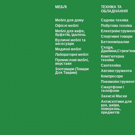
МЕБЛІ
ТЕХНІКА ТА
ОБЛАДНАННЯ
Меблі для дому
Садова техніка
Офісні меблі
Побутова техніка
Меблі для кафе,
Електроінструмен
буфетів, їдалень
Спортивні товари
Вуличні меблі та
Бетономішалки
аксесуари
Сходи,
Медичні меблі
Драбини,Стрем’ян
Лабораторні меблі
Комп'ютерна
Промислові меблі,
техніка
верстаки
Сантехніка
Зоотовари (Товари
Автоінструменти
Для Тварин)
Компресори
Пневмоінструмент
Смартфони і
телефони
Захисні Маски
Антисептики для
рук, шкіри,
поверхонь,
предметів