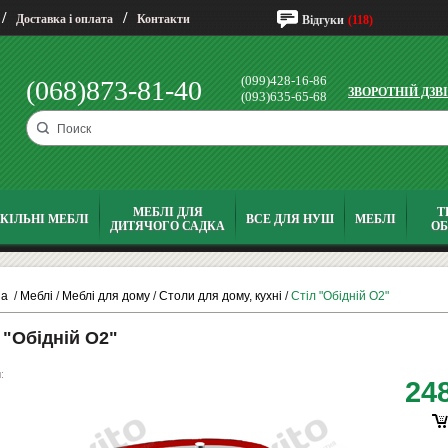
/
/
Доставка і оплата
Контакти
Відгуки
(118)
(099)428-16-86
(068)873-81-40
ЗВОРОТНІЙ ДЗВ
(093)635-65-68
МЕБЛІ ДЛЯ
Т
КІЛЬНІ МЕБЛІ
ВСЕ ДЛЯ НУШ
МЕБЛІ
ДИТЯЧОГО САДКА
О
на
/
Меблі
/
Меблі для дому
/
Столи для дому, кухні
/
Стіл "Обідній O2"
 "Обідній O2"
:
24