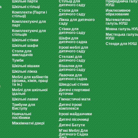
Шкільні парти
Стільці для
Природнича галу
дитячого саду
НУШ
а
Шкільні стільці
Столи для
Инклюзивное
Комплекти (Парти і
дитячого саду
образование
стільці)
Ліжка для дитячого
Математична
Комплектуючі для
саду
галузь НУШ
парт
Стінки для
Мовна галузь НУ
Комплектуючі для
дитячого саду
стільців
Мистецька галуз
Шафи для
НУШ
Шкільні стінки
дитячого садка
Стенди для НУШ
Шкільні шафи
Ігрові меблі для
Столи для
дитячого саду
викладачів
Стелажі для
Тумби
дитячого саду
Шкільні вішаки
Вішалки для
дитячого саду
Шкільні ліжка
Лавочки для
Меблі для кабінетів
дитячого садка
(фізика, хімія, праці
та ін.)
Шведські стінки
и
Меблі для шкільної
Дитячі спортивні
їдальні
куточки
Шкільні лавки
Гімнастичні мати
Трибуни для
Дитячі ігрові
Виступу
комплекси
Навчальні
Ігрові майданчики
посібники
Дитячі пісочниці
Міжкімнатні двері
Дитячі Батути
М'які Меблі Для
Дитячого Садка