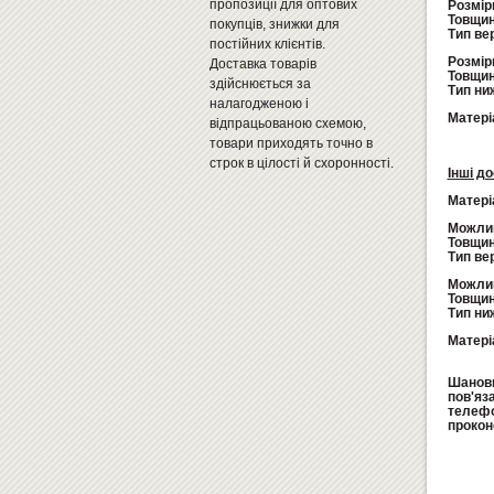
пропозиції для оптових
Розмір
Товщин
покупців, знижки для
Тип ве
постійних клієнтів.
Розмір
Доставка товарів
Товщин
здійснюється за
Тип ниж
налагодженою і
Матері
відпрацьованою схемою,
товари приходять точно в
строк в цілості й схоронності.
Інші до
Матері
Можлив
Товщин
Тип ве
Можлив
Товщин
Тип ниж
Матері
Шановн
пов'яз
телеф
прокон