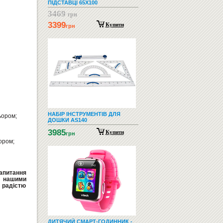
ПІДСТАВЦІ 65X100
3469
грн
3399
Купити
грн
НАБІР ІНСТРУМЕНТІВ ДЛЯ
ьором;
ДОШКИ AS140
3985
Купити
грн
ором;
запитання
а нашими
радістю
ДИТЯЧИЙ СМАРТ-ГОДИННИК -