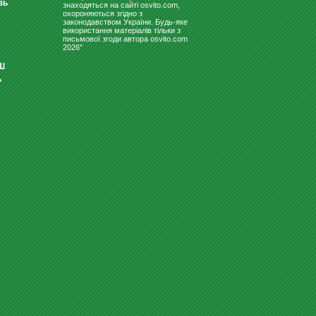
зь
знаходяться на сайті osvito.com,
3445.20
Купити
охороняються згідно з
грн
законодавством України. Будь-яке
використання матеріалів тільки з
письмової згоди автора osvito.com
2026"
Ш
ь
КОРМА И КОНСЕРВЫ
РЕКЛАМНІ НОСІЇ