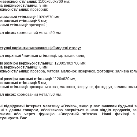
и верхньої стільниці:
1100х650х760 мм;
а верхньої стільниці:
8 мм;
рхньої стільниці:
прозорий;
и нижньої стільниці:
1020х570 мм;
а нижньої стільниці:
5 мм;
ньої стільниці:
прозорий;
ал ніжок:
хромований метал 50 мм.
ступні варіанти виконання цієї моделі столу:
ал верхньої / нижньої стільниці:
гартоване скло;
і розміри верхньої стільниці:
1200х700х760 мм;
а верхньої стільниці:
8 мм;
рхньої стільниці:
прозора, матова, малюнок, візерунок, фотодрук, заливка кол
і розміри нижньої стільниці:
1120х620 мм;
а нижньої стільниці:
5 мм;
ньої стільниці:
прозора, матова, малюнок, візерунок, фотодрук, заливка коль
ал ніжок:
хромований метал 50 мм.
і відвідувачі інтернет магазину «Osvito», якщо у вас виникли будь-які 
ані з даним товаром, обов'язково зверніться в наш відділ продажів, з
онами або через функцію «Зворотній зв'язок». Наші фахівці з 
сультують Вас.