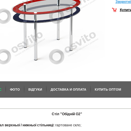
Зворотнi
Купит
С
ФОТО
ВІДГУКИ
ДОСТАВКА И ОПЛАТА
КУПИТЬ ОПТОМ
Стіл "Обідній O2"
л верхньої / нижньої стільниці:
гартоване скло;