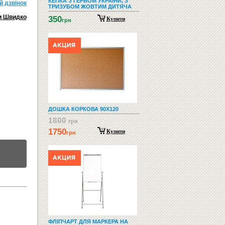
КЕПКА З ГЕРБОМ УКРАЇНИ, З
й дзвiнок
ТРИЗУБОМ ЖОВТИМ ДИТЯЧА
и Швидко
350
Купити
грн
ДОШКА КОРКОВА 90Х120
1800
грн
1750
Купити
грн
ФЛІПЧАРТ ДЛЯ МАРКЕРА НА