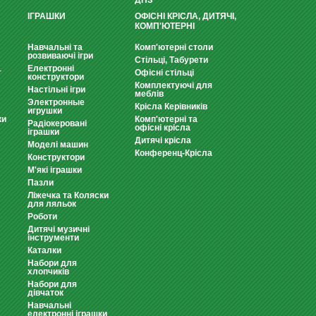
ДНЗ
ІГРАШКИ
ОФІСНІ КРІСЛА, ДИТЯЧІ,
КОМП'ЮТЕРНІ
Навчальні та
Комп'ютерні столи
розвиваючі ігри
Стільці, Табурети
Електронні
т
Офісні стільці
конструктори
Комплектуючі для
Настільні ігри
меблів
Электронные
Крісла Керівників
игрушки
ки
Комп'ютерні та
Радіокеровані
офісні крісла
іграшки
Дитячі крісла
Моделі машин
Конференц-Крісла
Конструктори
М'які іграшки
Пазли
Ліжечка та Коляски
для ляльок
Роботи
Дитячі музичні
інструменти
Каталки
Набори для
хлопчиків
Набори для
дівчаток
Навчальні
електронні іграшки