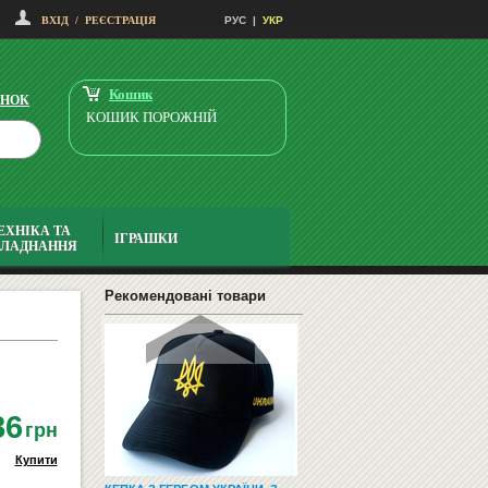
ВХІД
/
РЕЄСТРАЦІЯ
РУС
|
УКР
ДИТЯЧІ ЛІЖЕЧКА
Кошик
ІНОК
КОШИК ПОРОЖНІЙ
ЕХНІКА ТА
ІГРАШКИ
БЛАДНАННЯ
ЧУДОМОБІЛЬ-МІНІ -
БЛИСКАВКА МАККУЇН
779
Купити
Рекомендовані товари
грн
86
грн
Купити