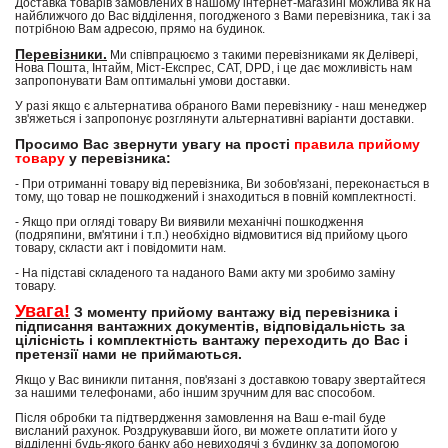
Доставка товарів замовлених в нашому інтернет-магазині можлива як на
найближчого до Вас відділення, погодженого з Вами перевізника, так і за
потрібною Вам адресою, прямо на будинок.
Перевізники.
Ми співпрацюємо з такими перевізниками як Делівері,
Нова Пошта, Інтайм, Міст-Експрес, САТ, DPD, і це дає можливість нам
запропонувати Вам оптимальні умови доставки.
У разі якщо є альтернатива обраного Вами перевізнику - наш менеджер
зв'яжеться і запропонує розглянути альтернативні варіанти доставки.
Просимо Вас звернути увагу на прості
правила прийому
товару
у перевізника:
- При отриманні товару від перевізника, Ви зобов'язані, переконається в
тому, що товар не пошкоджений і знаходиться в повній комплектності.
- Якщо при огляді товару Ви виявили механічні пошкодження
(подряпини, вм'ятини і т.п.) необхідно відмовитися від прийому цього
товару, скласти акт і повідомити нам.
- На підставі складеного та наданого Вами акту ми зробимо заміну
товару.
Увага!
З моменту прийому вантажу від перевізника і
підписання вантажних документів, відповідальність за
цілісність і комплектність вантажу переходить до Вас і
претензії нами не приймаються.
Якщо у Вас виникли питання, пов'язані з доставкою товару звертайтеся
за нашими телефонами, або іншим зручним для вас способом.
Після обробки та підтвердження замовлення на Ваш e-mail буде
висланий рахунок. Роздрукувавши його, ви можете оплатити його у
відділенні будь-якого банку або невиходячі з будинку за допомогою