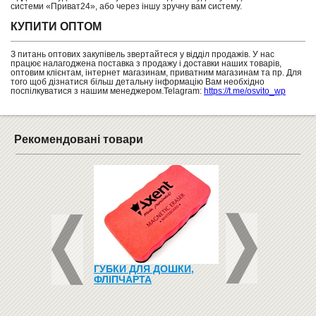
системи «Приват24», або через іншу зручну вам систему.
КУПИТИ ОПТОМ
З питань оптових закупівель звертайтеся у відділ продажів. У нас
працює налагоджена поставка з продажу і доставки наших товарів,
оптовим клієнтам, інтернет магазинам, приватним магазинам та пр. Для
того щоб дізнатися більш детальну інформацію Вам необхідно
поспілкуватися з нашим менеджером.Telagram:
https://t.me/osvito_wp
Рекомендовані товари
ИЙ СМАРТ-
ГУБКИ ДЛЯ ДОШКИ,
ДИТЯЧІ БАТУТИ
НИК - KIDIZOOM
ФЛІПЧАРТА
 WATCH DX2 PINK