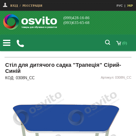
ВХІД
/
РЕЄСТРАЦІЯ
РУС
|
УКР
(099)428-16-86
(093)635-65-68
(0)
Стіл для дитячого садка "Трапеція" Сірий-
Синій
КОД: 0308N_СС
Артикул: 0308N_СС