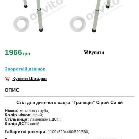
1966
Купити
грн
Зворотнiй дзвiнок
Купити Швидко
ОПИС
Стіл для дитячого садка "Трапеція" Сірий-Синій
Ніжки:
металева труба;
Колір ніжок:
сірий;
Стільниця:
ламінована ДСП;
Колір ДСП:
синій;
Габаритні розміри:
1100х520х460/520/580;