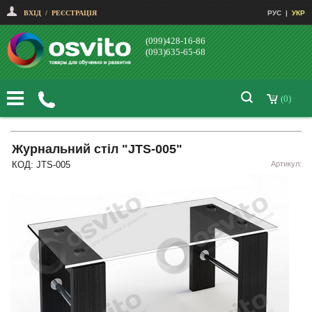
ВХІД
/
РЕЄСТРАЦІЯ
РУС
|
УКР
(099)428-16-86
(093)635-65-68
(0)
Журнальний стіл "JTS-005"
КОД: JTS-005
Артикул: