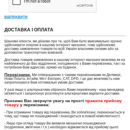
ВІДПРАВИТИ
ДОСТАВКА І ОПЛАТА
Шановні клієнти, ми дбаємо про те, щоб Вам було максимально зручно
здійснювати покупки в нашому інтернет магазині, тому здійснюємо
доставку замовлених товарів по всій Україні власними силами або за
допомогою транспортних компаній.
Доставка товарів замовлених в нашому інтернет-магазині можлива як на
найближчого до Вас відділення, погодженого з Вами перевізника, так і за
потрібною Вам адресою, прямо на будинок.
Перевізники.
Ми співпрацюємо з такими перевізниками як Делівері,
Нова Пошта, Інтайм, Міст-Експрес, САТ, DPD, і це дає можливість нам
запропонувати Вам оптимальні умови доставки.
У разі якщо є альтернатива обраного Вами перевізнику - наш менеджер
зв'яжеться і запропонує розглянути альтернативні варіанти доставки.
Просимо Вас звернути увагу на прості
правила прийому
товару
у перевізника:
- При отриманні товару від перевізника, Ви зобов'язані, переконається в
тому, що товар не пошкоджений і знаходиться в повній комплектності.
- Якщо при огляді товару Ви виявили механічні пошкодження
(подряпини, вм'ятини і т.п.) необхідно відмовитися від прийому цього