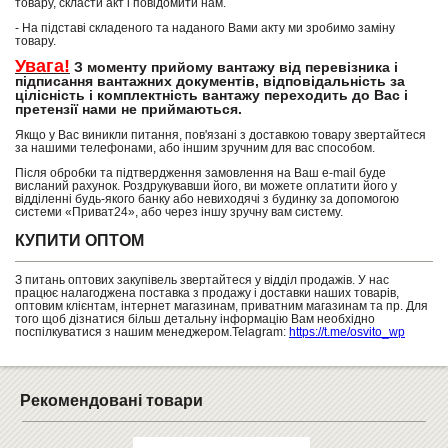
товару, скласти акт і повідомити нам.
- На підставі складеного та наданого Вами акту ми зробимо заміну
товару.
Увага!
З моменту прийому вантажу від перевізника і
підписання вантажних документів, відповідальність за
цілісність і комплектність вантажу переходить до Вас і
претензії нами не приймаються.
Якщо у Вас виникли питання, пов'язані з доставкою товару звертайтеся
за нашими телефонами, або іншим зручним для вас способом.
Після обробки та підтвердження замовлення на Ваш e-mail буде
висланий рахунок. Роздрукувавши його, ви можете оплатити його у
відділенні будь-якого банку або невиходячі з будинку за допомогою
системи «Приват24», або через іншу зручну вам систему.
КУПИТИ ОПТОМ
З питань оптових закупівель звертайтеся у відділ продажів. У нас
працює налагоджена поставка з продажу і доставки наших товарів,
оптовим клієнтам, інтернет магазинам, приватним магазинам та пр. Для
того щоб дізнатися більш детальну інформацію Вам необхідно
поспілкуватися з нашим менеджером.Telagram:
https://t.me/osvito_wp
Рекомендовані товари