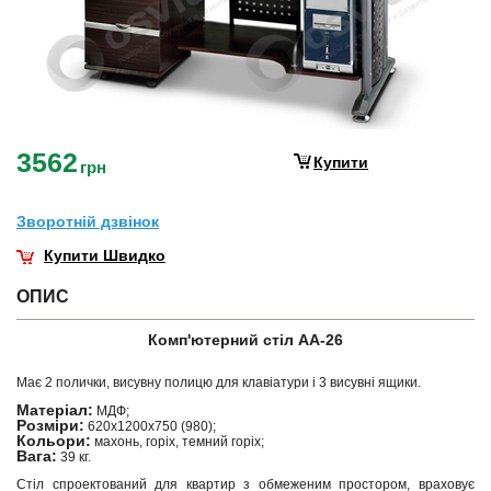
3562
Купити
грн
Зворотнiй дзвiнок
Купити Швидко
ОПИС
Комп'ютерний стіл АА-26
Має 2 полички, висувну полицю для клавіатури і 3 висувні ящики.
Матеріал:
МДФ;
Розміри:
620х1200х750 (980);
Кольори:
махонь, горіх, темний горіх;
Вага:
39 кг.
Стіл спроектований для квартир з обмеженим простором, враховує