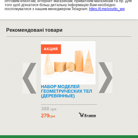
оптовим клієнтам, інтернет магазинам, приватним магазинам та пр. Для
того щоб дізнатися більш детальну інформацію Вам необхідно
поспілкуватися з нашим менеджером.Telagram:
https://t.me/osvito_wp
Рекомендовані товари
КЛЕЄНА ФАНЕРА
НАБОР МОДЕЛЕЙ
ВІШАЛКА ДВОБІЧН
30 (КОМПЛЕКТ)
ГЕОМЕТРИЧЕСКИХ ТЕЛ
ДСП "31004"
(ДЕРЕВЯННЫЕ)
300
8816.40
грн
Купити
грн
279
Купити
грн