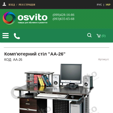
ВХІД
/
РЕЄСТРАЦІЯ
РУС
|
УКР
(099)428-16-86
(093)635-65-68
(0)
Комп'ютерний стіл "AA-26"
КОД: AA-26
Артикул: