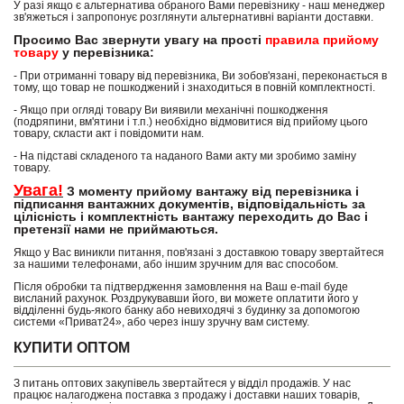
У разі якщо є альтернатива обраного Вами перевізнику - наш менеджер
зв'яжеться і запропонує розглянути альтернативні варіанти доставки.
Просимо Вас звернути увагу на прості
правила прийому
товару
у перевізника:
- При отриманні товару від перевізника, Ви зобов'язані, переконається в
тому, що товар не пошкоджений і знаходиться в повній комплектності.
- Якщо при огляді товару Ви виявили механічні пошкодження
(подряпини, вм'ятини і т.п.) необхідно відмовитися від прийому цього
товару, скласти акт і повідомити нам.
- На підставі складеного та наданого Вами акту ми зробимо заміну
товару.
Увага!
З моменту прийому вантажу від перевізника і
підписання вантажних документів, відповідальність за
цілісність і комплектність вантажу переходить до Вас і
претензії нами не приймаються.
Якщо у Вас виникли питання, пов'язані з доставкою товару звертайтеся
за нашими телефонами, або іншим зручним для вас способом.
Після обробки та підтвердження замовлення на Ваш e-mail буде
висланий рахунок. Роздрукувавши його, ви можете оплатити його у
відділенні будь-якого банку або невиходячі з будинку за допомогою
системи «Приват24», або через іншу зручну вам систему.
КУПИТИ ОПТОМ
З питань оптових закупівель звертайтеся у відділ продажів. У нас
працює налагоджена поставка з продажу і доставки наших товарів,