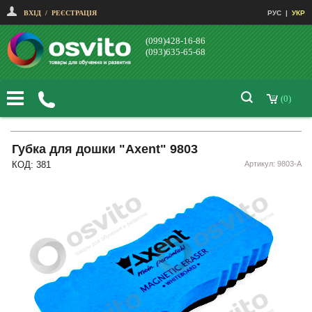
ВХІД
/
РЕЄСТРАЦІЯ
РУС
|
УКР
(099)428-16-86
(093)635-65-68
(0)
Губка для дошки "Axent" 9803
КОД: 381
Артикул: 9803-А