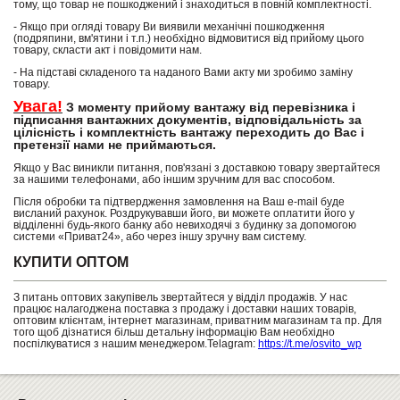
тому, що товар не пошкоджений і знаходиться в повній комплектності.
- Якщо при огляді товару Ви виявили механічні пошкодження
(подряпини, вм'ятини і т.п.) необхідно відмовитися від прийому цього
товару, скласти акт і повідомити нам.
- На підставі складеного та наданого Вами акту ми зробимо заміну
товару.
Увага!
З моменту прийому вантажу від перевізника і
підписання вантажних документів, відповідальність за
цілісність і комплектність вантажу переходить до Вас і
претензії нами не приймаються.
Якщо у Вас виникли питання, пов'язані з доставкою товару звертайтеся
за нашими телефонами, або іншим зручним для вас способом.
Після обробки та підтвердження замовлення на Ваш e-mail буде
висланий рахунок. Роздрукувавши його, ви можете оплатити його у
відділенні будь-якого банку або невиходячі з будинку за допомогою
системи «Приват24», або через іншу зручну вам систему.
КУПИТИ ОПТОМ
З питань оптових закупівель звертайтеся у відділ продажів. У нас
працює налагоджена поставка з продажу і доставки наших товарів,
оптовим клієнтам, інтернет магазинам, приватним магазинам та пр. Для
того щоб дізнатися більш детальну інформацію Вам необхідно
поспілкуватися з нашим менеджером.Telagram:
https://t.me/osvito_wp