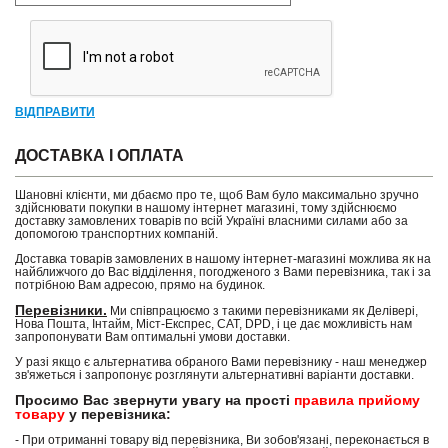
ВІДПРАВИТИ
ДОСТАВКА І ОПЛАТА
Шановні клієнти, ми дбаємо про те, щоб Вам було максимально зручно
здійснювати покупки в нашому інтернет магазині, тому здійснюємо
доставку замовлених товарів по всій Україні власними силами або за
допомогою транспортних компаній.
Доставка товарів замовлених в нашому інтернет-магазині можлива як на
найближчого до Вас відділення, погодженого з Вами перевізника, так і за
потрібною Вам адресою, прямо на будинок.
Перевізники.
Ми співпрацюємо з такими перевізниками як Делівері,
Нова Пошта, Інтайм, Міст-Експрес, САТ, DPD, і це дає можливість нам
запропонувати Вам оптимальні умови доставки.
У разі якщо є альтернатива обраного Вами перевізнику - наш менеджер
зв'яжеться і запропонує розглянути альтернативні варіанти доставки.
Просимо Вас звернути увагу на прості
правила прийому
товару
у перевізника:
- При отриманні товару від перевізника, Ви зобов'язані, переконається в