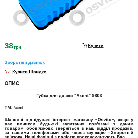
38
Купити
грн
Зворотнiй дзвiнок
Купити Швидко
ОПИС
Губка для дошки "Axent" 9803
ТМ:
Axent
Шановні відвідувачі інтернет магазину «Osvito», якщо у
вас виникли будь-які запитання пов'язані з даним
товаром, обов'язково зверніться в наш відділ продажів,
за нашими телефонами або через функцію «Зворотній
зв'язок». Наші фахівці з радістю проконсультують Вас.