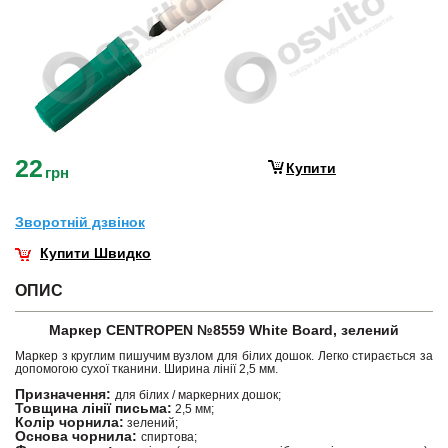
22
Купити
грн
Зворотнiй дзвiнок
Купити Швидко
ОПИС
Маркер CENTROPEN №8559 White Board, зелений
Маркер з круглим пишучим вузлом для білих дошок. Легко стирається за
допомогою сухої тканини. Ширина лінії 2,5 мм.
Призначення:
для білих / маркерних дошок;
Товщина лінії письма:
2,5 мм;
Колір чорнила:
зелений;
Основа чорнила:
спиртова;