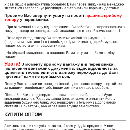
У разі якщо є альтернатива обраного Вами перевізнику - наш менеджер
зв'яжеться і запропонує розглянути альтернативні варіанти доставки.
Просимо Вас звернути увагу на прості
правила прийому
товару
у перевізника:
- При отриманні товару від перевізника, Ви зобов'язані, переконається в
тому, що товар не пошкоджений і знаходиться в повній комплектності.
- Якщо при огляді товару Ви виявили механічні пошкодження
(подряпини, вм'ятини і т.п.) необхідно відмовитися від прийому цього
товару, скласти акт і повідомити нам.
- На підставі складеного та наданого Вами акту ми зробимо заміну
товару.
Увага!
З моменту прийому вантажу від перевізника і
підписання вантажних документів, відповідальність за
цілісність і комплектність вантажу переходить до Вас і
претензії нами не приймаються.
Якщо у Вас виникли питання, пов'язані з доставкою товару звертайтеся
за нашими телефонами, або іншим зручним для вас способом.
Після обробки та підтвердження замовлення на Ваш e-mail буде
висланий рахунок. Роздрукувавши його, ви можете оплатити його у
відділенні будь-якого банку або невиходячі з будинку за допомогою
системи «Приват24», або через іншу зручну вам систему.
КУПИТИ ОПТОМ
З питань оптових закупівель звертайтеся у відділ продажів. У нас
працює налагоджена поставка з продажу і доставки наших товарів,