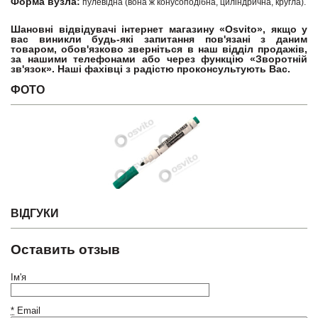
Форма вузла:
пулевідна (вона ж конусоподібна, циліндрична, кругла).
Шановні відвідувачі інтернет магазину «Osvito», якщо у
вас виникли будь-які запитання пов'язані з даним
товаром, обов'язково зверніться в наш відділ продажів,
за нашими телефонами або через функцію «Зворотній
зв'язок». Наші фахівці з радістю проконсультують Вас.
ФОТО
ВІДГУКИ
Оставить отзыв
Ім'я
*
Email