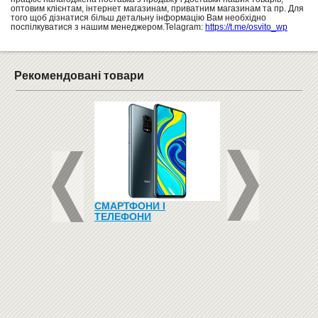
оптовим клієнтам, інтернет магазинам, приватним магазинам та пр. Для
того щоб дізнатися більш детальну інформацію Вам необхідно
поспілкуватися з нашим менеджером.Telagram:
https://t.me/osvito_wp
Рекомендовані товари
РИ ДЛЯ ДОШКИ,
СМАРТФОНИ І
ДОШКА-ВІТРИНА 
АРТИ
ТЕЛЕФОНИ
МАРКЕРА 90Х120 "
GS2129"
11309
грн