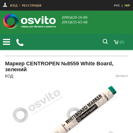
ВХІД
/
РЕЄСТРАЦІЯ
РУС
|
УКР
(099)428-16-86
(093)635-65-68
(0)
Маркер CENTROPEN №8559 White Board,
зелений
КОД:
Артикул: