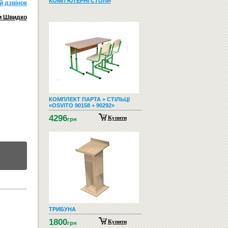
КОМП'ЮТЕРНІ СТОЛИ
й дзвiнок
и Швидко
КОМПЛЕКТ ПАРТА + СТІЛЬЦІ
«OSVITO 90158 + 90292»
4296
Купити
грн
ТРИБУНА
1800
Купити
грн