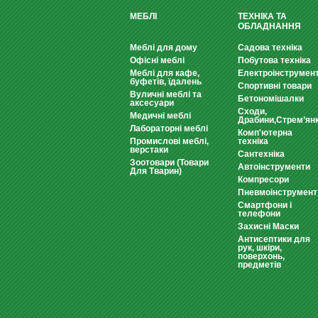
МЕБЛІ
ТЕХНІКА ТА
ОБЛАДНАННЯ
Меблі для дому
Садова техніка
Офісні меблі
Побутова техніка
Меблі для кафе,
Електроінструмен
буфетів, їдалень
Спортивні товари
Вуличні меблі та
Бетономішалки
аксесуари
Сходи,
Медичні меблі
Драбини,Стрем’ян
Лабораторні меблі
Комп'ютерна
Промислові меблі,
техніка
верстаки
Сантехніка
Зоотовари (Товари
Автоінструменти
Для Тварин)
Компресори
Пневмоінструмент
Смартфони і
телефони
Захисні Маски
Антисептики для
рук, шкіри,
поверхонь,
предметів