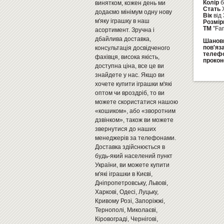
Колір
б
винятком, кожен день ми
Стать
додаємо мінімум одну нову
Вік
від 
м'яку іграшку в наш
Розмір
ТМ
"Fa
асортимент. Зручна і
дбайлива доставка,
Шановн
пов'яз
консультація досвідченого
телеф
фахівця, висока якість,
прокон
доступна ціна, все це ви
знайдете у нас. Якщо ви
хочете купити іграшки м'які
оптом чи вроздріб, то ви
можете скористатися нашою
«кошиком», або «зворотним
дзвінком», також ви можете
звернутися до наших
менеджерів за телефонами.
Доставка здійснюється в
будь-який населений пункт
України, ви можете купити
м'які іграшки в Києві,
Дніпропетровську, Львові,
Харкові, Одесі, Луцьку,
Кривому Розі, Запоріжжі,
Тернополі, Миколаєві,
Кіровограді, Чернігові,