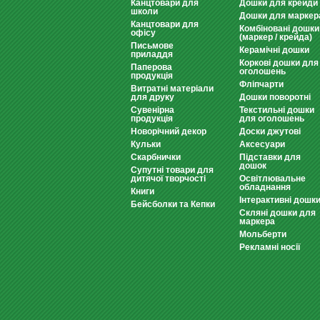
Канцтовари для
Дошки для крейди
школи
Дошки для маркер
Канцтовари для
Комбіновані дошки
офісу
(маркер / крейда)
Письмове
Керамічні дошки
приладдя
Коркові дошки для
Паперова
оголошень
продукція
Фліпчарти
Витратні матеріали
для друку
Дошки поворотні
Сувенірна
Текстильні дошки
продукція
для оголошень
Новорічний декор
Доски джутові
Кульки
Аксесуари
Скарбнички
Підставки для
дошок
Супутні товари для
дитячої творчості
Освітлювальне
обладнання
Книги
Інтерактивні дошк
Бейсболки та Кепки
Скляні дошки для
маркера
Мольберти
Рекламні носії