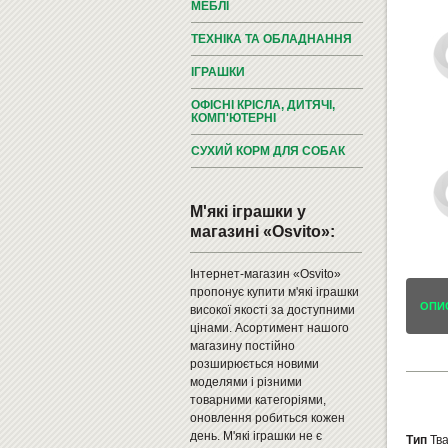
МЕБЛІ
ТЕХНІКА ТА ОБЛАДНАННЯ
ІГРАШКИ
ОФІСНІ КРІСЛА, ДИТЯЧІ,
КОМП'ЮТЕРНІ
СУХИЙ КОРМ ДЛЯ СОБАК
М'які іграшки у
магазині «Osvito»:
Інтернет-магазин «Osvito»
пропонує купити м'які іграшки
ОПИ
високої якості за доступними
цінами. Асортимент нашого
магазину постійно
розширюється новими
моделями і різними
товарними категоріями,
оновлення робиться кожен
день. М'які іграшки не є
Тип
Тв