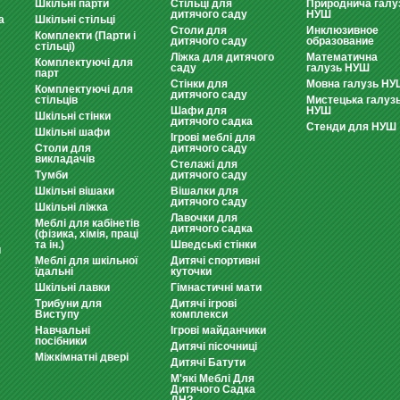
Шкільні парти
Стільці для
Природнича галу
дитячого саду
НУШ
а
Шкільні стільці
Столи для
Инклюзивное
Комплекти (Парти і
дитячого саду
образование
стільці)
Ліжка для дитячого
Математична
Комплектуючі для
саду
галузь НУШ
парт
Стінки для
Мовна галузь НУ
Комплектуючі для
дитячого саду
стільців
Мистецька галуз
Шафи для
НУШ
Шкільні стінки
дитячого садка
Стенди для НУШ
Шкільні шафи
Ігрові меблі для
Столи для
дитячого саду
викладачів
Стелажі для
Тумби
дитячого саду
Шкільні вішаки
Вішалки для
дитячого саду
Шкільні ліжка
Лавочки для
Меблі для кабінетів
дитячого садка
(фізика, хімія, праці
та ін.)
Шведські стінки
и
Меблі для шкільної
Дитячі спортивні
їдальні
куточки
Шкільні лавки
Гімнастичні мати
Трибуни для
Дитячі ігрові
Виступу
комплекси
Навчальні
Ігрові майданчики
посібники
Дитячі пісочниці
Міжкімнатні двері
Дитячі Батути
М'які Меблі Для
Дитячого Садка