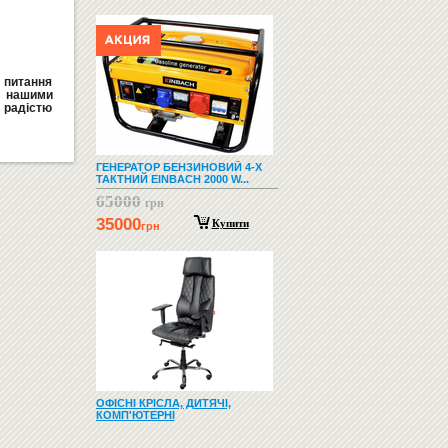
і питання
а нашими
радістю
ГЕНЕРАТОР БЕНЗИНОВИЙ 4-Х
ТАКТНИЙ EINBACH 2000 W...
65000
грн
35000
Купити
грн
ОФІСНІ КРІСЛА, ДИТЯЧІ,
КОМП'ЮТЕРНІ