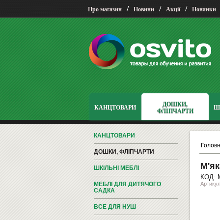
/
/
/
Про магазин
Новини
Акції
Новинки
ДОШКИ,
КАНЦТОВАРИ
Ш
ФЛІПЧАРТИ
КАНЦТОВАРИ
Голов
ДОШКИ, ФЛІПЧАРТИ
М'як
ШКІЛЬНІ МЕБЛІ
КОД: 
МЕБЛІ ДЛЯ ДИТЯЧОГО
Артикул
САДКА
ВСЕ ДЛЯ НУШ