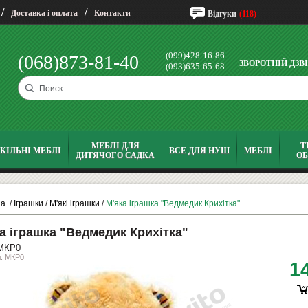
/
/
Доставка і оплата
Контакти
Відгуки
(118)
(099)428-16-86
(068)873-81-40
ЗВОРОТНІЙ ДЗВ
(093)635-65-68
МЕБЛІ ДЛЯ
Т
КІЛЬНІ МЕБЛІ
ВСЕ ДЛЯ НУШ
МЕБЛІ
ДИТЯЧОГО САДКА
О
на
/
Іграшки
/
М'які іграшки
/
М'яка іграшка "Ведмедик Крихітка"
а іграшка "Ведмедик Крихітка"
МКР0
: МКР0
1