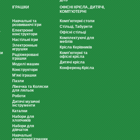
ДНЗ
ІГРАШКИ
ОФІСНІ КРІСЛА, ДИТЯЧІ,
КОМП'ЮТЕРНІ
Навчальні та
Комп'ютерні столи
розвиваючі ігри
Стільці, Табурети
Електронні
т
Офісні стільці
конструктори
Комплектуючі для
Настільні ігри
меблів
Электронные
Крісла Керівників
игрушки
ки
Комп'ютерні та
Радіокеровані
офісні крісла
іграшки
Дитячі крісла
Моделі машин
Конференц-Крісла
Конструктори
М'які іграшки
Пазли
Ліжечка та Коляски
для ляльок
Роботи
Дитячі музичні
інструменти
Каталки
Набори для
хлопчиків
Набори для
дівчаток
Навчальні
електронні іграшки