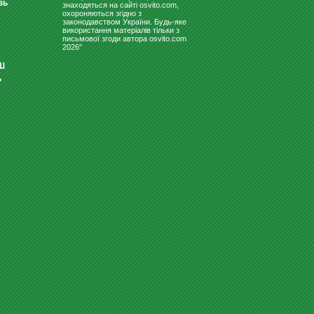
зь
знаходяться на сайті osvito.com,
охороняються згідно з
законодавством України. Будь-яке
використання матеріалів тільки з
письмової згоди автора osvito.com
2026"
Ш
ь
ГАЧОК ДЛЯ ШКІЛЬНОЇ ПАРТИ
(ДЛЯ КВАДРАТНОЇ ТРУБИ)
50
Купити
грн
НАГЛЯДНО-ДИДАКТИЧЕСКИЙ
МАТЕРИАЛ С УКРАИНСКОГО Я...
1490
Купити
грн