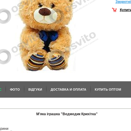
Зворотнi
Купит
С
ФОТО
ВІДГУКИ
ДОСТАВКА И ОПЛАТА
КУПИТЬ ОПТОМ
М'яка іграшка "Ведмедик Крихітка"
арини