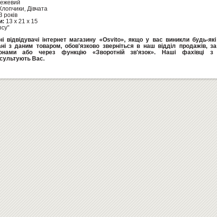
ежевий
Хлопчики, Дівчата
3 років
и:
13 х 21 х 15
ncy"
і відвідувачі інтернет магазину «Osvito», якщо у вас виникли будь-як
ані з даним товаром, обов'язково зверніться в наш відділ продажів, з
онами або через функцію «Зворотній зв'язок». Наші фахівці з 
сультують Вас.