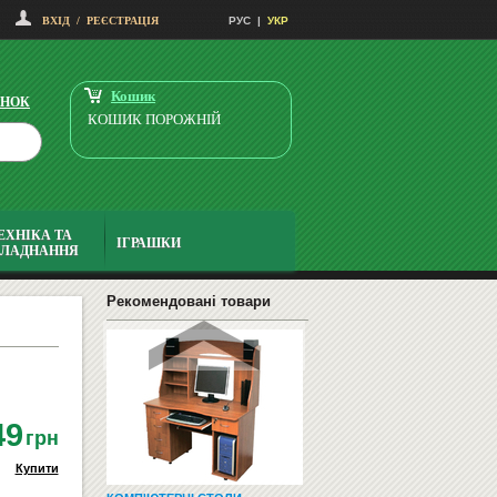
ВХІД
/
РЕЄСТРАЦІЯ
РУС
|
УКР
ДИТЯЧИЙ СМАРТ-ГОДИННИК -
KIDIZOOM SMART WATCH D...
2795
Купити
грн
Кошик
ІНОК
КОШИК ПОРОЖНІЙ
ЕХНІКА ТА
ІГРАШКИ
БЛАДНАННЯ
ФЛІПЧАРТИ
Рекомендовані товари
49
грн
Купити