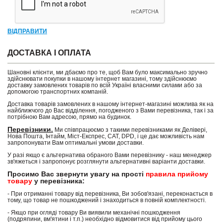
ВІДПРАВИТИ
ДОСТАВКА І ОПЛАТА
Шановні клієнти, ми дбаємо про те, щоб Вам було максимально зручно
здійснювати покупки в нашому інтернет магазині, тому здійснюємо
доставку замовлених товарів по всій Україні власними силами або за
допомогою транспортних компаній.
Доставка товарів замовлених в нашому інтернет-магазині можлива як на
найближчого до Вас відділення, погодженого з Вами перевізника, так і за
потрібною Вам адресою, прямо на будинок.
Перевізники.
Ми співпрацюємо з такими перевізниками як Делівері,
Нова Пошта, Інтайм, Міст-Експрес, САТ, DPD, і це дає можливість нам
запропонувати Вам оптимальні умови доставки.
У разі якщо є альтернатива обраного Вами перевізнику - наш менеджер
зв'яжеться і запропонує розглянути альтернативні варіанти доставки.
Просимо Вас звернути увагу на прості
правила прийому
товару
у перевізника:
- При отриманні товару від перевізника, Ви зобов'язані, переконається в
тому, що товар не пошкоджений і знаходиться в повній комплектності.
- Якщо при огляді товару Ви виявили механічні пошкодження
(подряпини, вм'ятини і т.п.) необхідно відмовитися від прийому цього