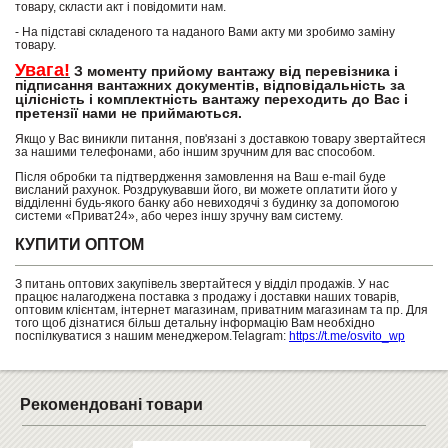
товару, скласти акт і повідомити нам.
- На підставі складеного та наданого Вами акту ми зробимо заміну
товару.
Увага!
З моменту прийому вантажу від перевізника і
підписання вантажних документів, відповідальність за
цілісність і комплектність вантажу переходить до Вас і
претензії нами не приймаються.
Якщо у Вас виникли питання, пов'язані з доставкою товару звертайтеся
за нашими телефонами, або іншим зручним для вас способом.
Після обробки та підтвердження замовлення на Ваш e-mail буде
висланий рахунок. Роздрукувавши його, ви можете оплатити його у
відділенні будь-якого банку або невиходячі з будинку за допомогою
системи «Приват24», або через іншу зручну вам систему.
КУПИТИ ОПТОМ
З питань оптових закупівель звертайтеся у відділ продажів. У нас
працює налагоджена поставка з продажу і доставки наших товарів,
оптовим клієнтам, інтернет магазинам, приватним магазинам та пр. Для
того щоб дізнатися більш детальну інформацію Вам необхідно
поспілкуватися з нашим менеджером.Telagram:
https://t.me/osvito_wp
Рекомендовані товари