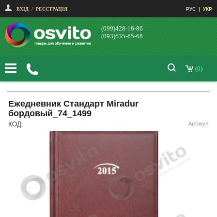
ВХІД
/
РЕЄСТРАЦІЯ
РУС
|
УКР
(099)428-16-86
(093)635-65-68
(0)
Ежедневник Стандарт Miradur
бордовый_74_1499
КОД:
Артикул: