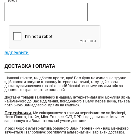
*
Текст
ВІДПРАВИТИ
ДОСТАВКА І ОПЛАТА
Шановні клієнти, ми дбаємо про те, щоб Вам було максимально зручно
здійснювати покупки в нашому інтернет магазині, тому здійснюємо
доставку замовлених товарів по всій Україні власними силами або за
допомогою транспортних компаній.
Доставка товарів замовлених в нашому інтернет-магазині можлива як на
найближчого до Вас відділення, погодженого з Вами перевізника, так і за
потрібною Вам адресою, прямо на будинок.
Перевізники.
Ми співпрацюємо з такими перевізниками як Делівері,
Нова Пошта, Інтайм, Міст-Експрес, САТ, DPD, і це дає можливість нам
запропонувати Вам оптимальні умови доставки.
У разі якщо є альтернатива обраного Вами перевізнику - наш менеджер
зв'яжеться і запропонує розглянути альтернативні варіанти доставки.