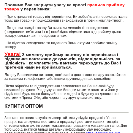
Просимо Вас звернути увагу на прості
правила прийому
товару
у перевізника:
- При отриманні товару від перевізника, Ви зобов'язані, переконається в
тому, що товар не пошкоджений і знаходиться в повній комплектності.
- Якщо при огляді товару Ви виявили механічні пошкодження
(подряпини, вм'ятини і т.п.) необхідно відмовитися від прийому цього
товару, скласти акт і повідомити нам.
- На підставі складеного та наданого Вами акту ми зробимо заміну
товару.
Увага!
З моменту прийому вантажу від перевізника і
підписання вантажних документів, відповідальність за
цілісність і комплектність вантажу переходить до Вас і
претензії нами не приймаються.
Якщо у Вас виникли питання, пов'язані з доставкою товару звертайтеся
за нашими телефонами, або іншим зручним для вас способом.
Після обробки та підтвердження замовлення на Ваш e-mail буде
висланий рахунок. Роздрукувавши його, ви можете оплатити його у
відділенні будь-якого банку або невиходячі з будинку за допомогою
системи «Приват24», або через іншу зручну вам систему.
КУПИТИ ОПТОМ
З питань оптових закупівель звертайтеся у відділ продажів. У нас
працює налагоджена поставка з продажу і доставки наших товарів,
оптовим клієнтам, інтернет магазинам, приватним магазинам та пр. Для
того щоб дізнатися більш детальну інформацію Вам необхідно