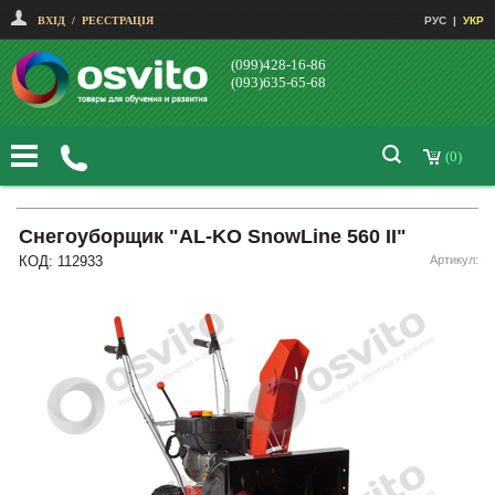
ВХІД
/
РЕЄСТРАЦІЯ
РУС
|
УКР
(099)428-16-86
(093)635-65-68
(0)
Снегоуборщик "AL-KO SnowLine 560 II"
КОД: 112933
Артикул: