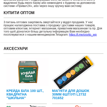
відділенні будь-якого банку або невиходячі з будинку за допомогою
системи «Приват24», або через іншу зручну вам систему.
КУПИТИ ОПТОМ
З питань оптових закупівель звертайтеся у відділ продажів. У нас
працює налагоджена поставка з продажу і доставки наших товарів,
оптовим клієнтам, інтернет магазинам, приватним магазинам та пр. Для
того щоб дізнатися більш детальну інформацію Вам необхідно
поспілкуватися з нашим менеджером.Telagram:
https://t.me/osvito_wp
АКСЕСУАРИ
КРЕЙДА БІЛА 100 ШТ.,
МАГНІТИ ДЛЯ ДОШОК
КВАДРАТНА
30ММ 6ШТ/УП L2732
"ШКІЛЬНА"
701652