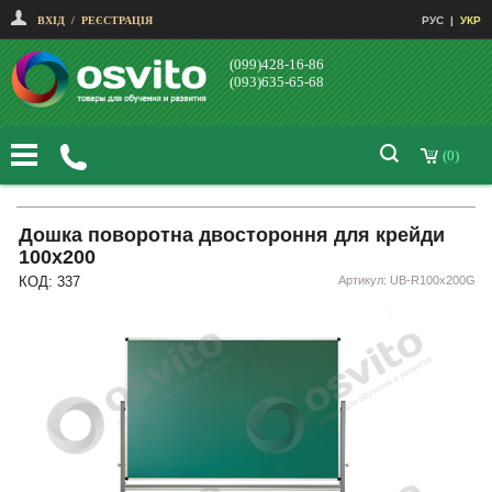
ВХІД
/
РЕЄСТРАЦІЯ
РУС
|
УКР
(099)428-16-86
(093)635-65-68
(0)
Дошка поворотна двостороння для крейди
100х200
КОД: 337
Артикул: UB-R100x200G