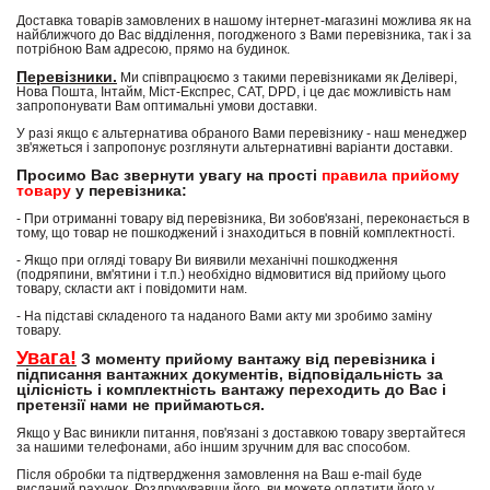
Доставка товарів замовлених в нашому інтернет-магазині можлива як на
найближчого до Вас відділення, погодженого з Вами перевізника, так і за
потрібною Вам адресою, прямо на будинок.
Перевізники.
Ми співпрацюємо з такими перевізниками як Делівері,
Нова Пошта, Інтайм, Міст-Експрес, САТ, DPD, і це дає можливість нам
запропонувати Вам оптимальні умови доставки.
У разі якщо є альтернатива обраного Вами перевізнику - наш менеджер
зв'яжеться і запропонує розглянути альтернативні варіанти доставки.
Просимо Вас звернути увагу на прості
правила прийому
товару
у перевізника:
- При отриманні товару від перевізника, Ви зобов'язані, переконається в
тому, що товар не пошкоджений і знаходиться в повній комплектності.
- Якщо при огляді товару Ви виявили механічні пошкодження
(подряпини, вм'ятини і т.п.) необхідно відмовитися від прийому цього
товару, скласти акт і повідомити нам.
- На підставі складеного та наданого Вами акту ми зробимо заміну
товару.
Увага!
З моменту прийому вантажу від перевізника і
підписання вантажних документів, відповідальність за
цілісність і комплектність вантажу переходить до Вас і
претензії нами не приймаються.
Якщо у Вас виникли питання, пов'язані з доставкою товару звертайтеся
за нашими телефонами, або іншим зручним для вас способом.
Після обробки та підтвердження замовлення на Ваш e-mail буде
висланий рахунок. Роздрукувавши його, ви можете оплатити його у