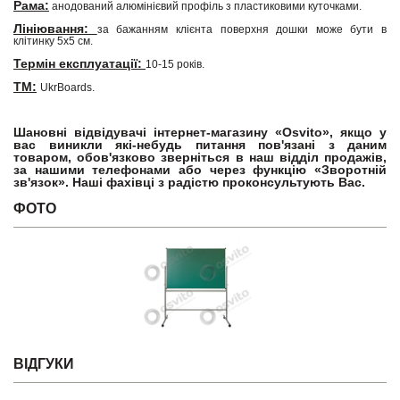
Рама:
анодований алюмінієвий профіль з пластиковими куточками.
Лініювання:
за бажанням клієнта поверхня дошки може бути в
клітинку 5х5 см.
Термін експлуатації:
10-15 років.
ТМ:
UkrBoards.
Шановні відвідувачі інтернет-магазину «Osvito», якщо у
вас виникли які-небудь питання пов'язані з даним
товаром, обов'язково зверніться в наш відділ продажів,
за нашими телефонами або через функцію «Зворотній
зв'язок». Наші фахівці з радістю проконсультують Вас.
ФОТО
ВІДГУКИ