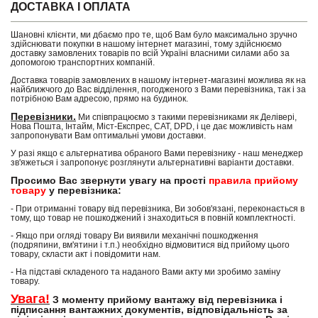
ДОСТАВКА І ОПЛАТА
Шановні клієнти, ми дбаємо про те, щоб Вам було максимально зручно
здійснювати покупки в нашому інтернет магазині, тому здійснюємо
доставку замовлених товарів по всій Україні власними силами або за
допомогою транспортних компаній.
Доставка товарів замовлених в нашому інтернет-магазині можлива як на
найближчого до Вас відділення, погодженого з Вами перевізника, так і за
потрібною Вам адресою, прямо на будинок.
Перевізники.
Ми співпрацюємо з такими перевізниками як Делівері,
Нова Пошта, Інтайм, Міст-Експрес, САТ, DPD, і це дає можливість нам
запропонувати Вам оптимальні умови доставки.
У разі якщо є альтернатива обраного Вами перевізнику - наш менеджер
зв'яжеться і запропонує розглянути альтернативні варіанти доставки.
Просимо Вас звернути увагу на прості
правила прийому
товару
у перевізника:
- При отриманні товару від перевізника, Ви зобов'язані, переконається в
тому, що товар не пошкоджений і знаходиться в повній комплектності.
- Якщо при огляді товару Ви виявили механічні пошкодження
(подряпини, вм'ятини і т.п.) необхідно відмовитися від прийому цього
товару, скласти акт і повідомити нам.
- На підставі складеного та наданого Вами акту ми зробимо заміну
товару.
Увага!
З моменту прийому вантажу від перевізника і
підписання вантажних документів, відповідальність за