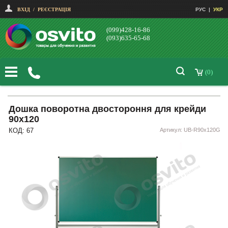
ВХІД
/
РЕЄСТРАЦІЯ
РУС
|
УКР
(099)428-16-86
(093)635-65-68
(0)
Дошка поворотна двостороння для крейди
90х120
КОД: 67
Артикул: UB-R90x120G