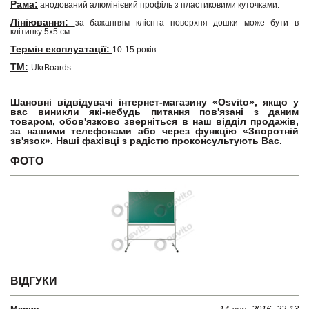
Рама:
анодований алюмінієвий профіль з пластиковими куточками.
Лініювання:
за бажанням клієнта поверхня дошки може бути в
клітинку 5х5 см.
Термін експлуатації:
10-15 років.
ТМ:
UkrBoards.
Шановні відвідувачі інтернет-магазину «Osvito», якщо у
вас виникли які-небудь питання пов'язані з даним
товаром, обов'язково зверніться в наш відділ продажів,
за нашими телефонами або через функцію «Зворотній
зв'язок». Наші фахівці з радістю проконсультують Вас.
ФОТО
ВІДГУКИ