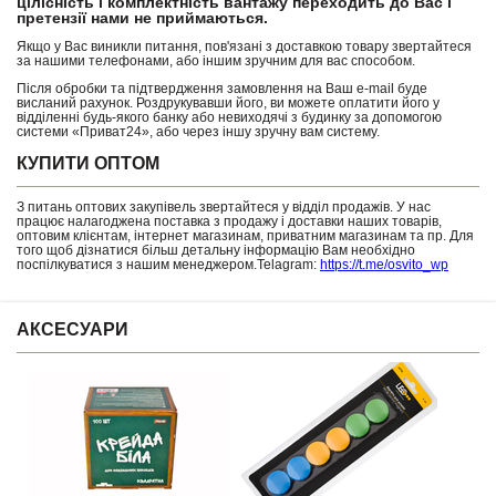
цілісність і комплектність вантажу переходить до Вас і
претензії нами не приймаються.
Якщо у Вас виникли питання, пов'язані з доставкою товару звертайтеся
за нашими телефонами, або іншим зручним для вас способом.
Після обробки та підтвердження замовлення на Ваш e-mail буде
висланий рахунок. Роздрукувавши його, ви можете оплатити його у
відділенні будь-якого банку або невиходячі з будинку за допомогою
системи «Приват24», або через іншу зручну вам систему.
КУПИТИ ОПТОМ
З питань оптових закупівель звертайтеся у відділ продажів. У нас
працює налагоджена поставка з продажу і доставки наших товарів,
оптовим клієнтам, інтернет магазинам, приватним магазинам та пр. Для
того щоб дізнатися більш детальну інформацію Вам необхідно
поспілкуватися з нашим менеджером.Telagram:
https://t.me/osvito_wp
АКСЕСУАРИ