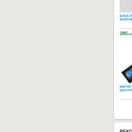
БЛОК 
ФЛІПЧА
285
гр
МАГНІ
6ШТ/УП 
РЕК