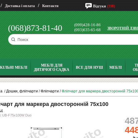
/
/
Доставка і оплата
Контакти
Відгуки
(118)
(099)428-16-86
(068)873-81-40
ЗВОРОТНІЙ ДЗВ
(093)635-65-68
МЕБЛІ ДЛЯ
Т
КІЛЬНІ МЕБЛІ
ВСЕ ДЛЯ НУШ
МЕБЛІ
ДИТЯЧОГО САДКА
О
на
/
Дошки, фліпчарти
/
Фліпчарти
/
Фліпчарт для маркера двосторонній 75х10
чарт для маркера двосторонній 75х100
64
л: UB-F75x100W Duo
48
44