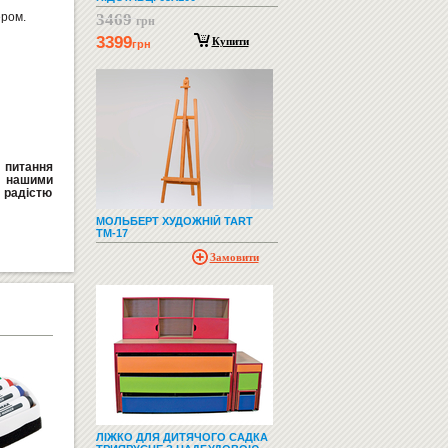
ером.
3469
грн
3399
Купити
грн
ь питання
а нашими
радістю
МОЛЬБЕРТ ХУДОЖНІЙ TART
ТМ-17
Замовити
ЛІЖКО ДЛЯ ДИТЯЧОГО САДКА