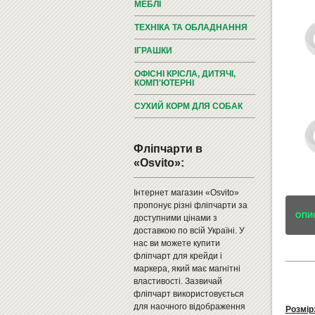
МЕБЛІ
ТЕХНІКА ТА ОБЛАДНАННЯ
ІГРАШКИ
ОФІСНІ КРІСЛА, ДИТЯЧІ,
КОМП'ЮТЕРНІ
СУХИЙ КОРМ ДЛЯ СОБАК
Фліпчарти в
«Osvito»:
Інтернет магазин «Osvito»
пропонує різні фліпчарти за
ОПИ
доступними цінами з
доставкою по всій Україні. У
нас ви можете купити
фліпчарт для крейди і
маркера, який має магнітні
властивості. Зазвичай
фліпчарт використовується
для наочного відображення
Розмір