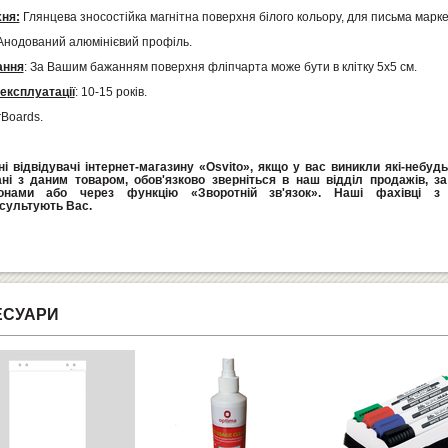
ня:
Глянцева зносостійка магнітна поверхня білого кольору, для письма марк
нодований алюмінієвий профіль.
ання
: За Вашим бажанням поверхня фліпчарта може бути в клітку 5х5 см.
 експлуатації
: 10-15 років.
Boards.
і відвідувачі інтернет-магазину «Osvito», якщо у вас виникли які-небуд
ані з даним товаром, обов'язково зверніться в наш відділ продажів, з
онами або через функцію «Зворотній зв'язок». Наші фахівці з 
сультують Вас.
ЕСУАРИ