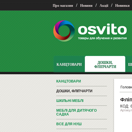
/
/
/
Про магазин
Новини
Акції
Новинки
ДОШКИ,
КАНЦТОВАРИ
Ш
ФЛІПЧАРТИ
КАНЦТОВАРИ
Голов
ДОШКИ, ФЛІПЧАРТИ
Фліп
ШКІЛЬНІ МЕБЛІ
КОД: 
МЕБЛІ ДЛЯ ДИТЯЧОГО
Артику
САДКА
ВСЕ ДЛЯ НУШ