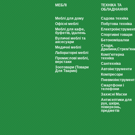
МЕБЛІ
ТЕХНІКА ТА
ОБЛАДНАННЯ
Меблі для дому
Садова техніка
Офісні меблі
Побутова техніка
Меблі для кафе,
Електроінструмен
буфетів, їдалень
Спортивні товари
Вуличні меблі та
Бетономішалки
аксесуари
Сходи,
Медичні меблі
Драбини,Стрем’ян
Лабораторні меблі
Комп'ютерна
Промислові меблі,
техніка
верстаки
Сантехніка
Зоотовари (Товари
Автоінструменти
Для Тварин)
Компресори
Пневмоінструмент
Смартфони і
телефони
Захисні Маски
Антисептики для
рук, шкіри,
поверхонь,
предметів