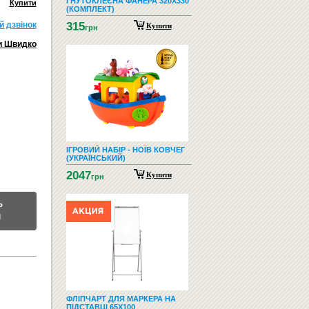
ГНУТОКЛЕЄНА ФАНЕРА 320Х330
Купити
(КОМПЛЕКТ)
й дзвiнок
315
Купити
грн
и Швидко
ІГРОВИЙ НАБІР - НОЇВ КОВЧЕГ
(УКРАЇНСЬКИЙ)
2047
Купити
грн
Ь
М
ФЛІПЧАРТ ДЛЯ МАРКЕРА НА
ПІДСТАВЦІ 65X100