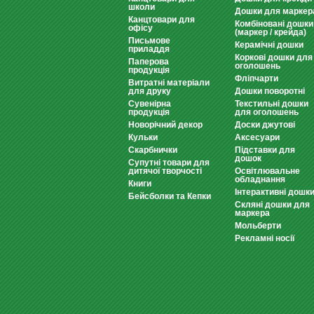
школи
Дошки для маркер
Канцтовари для
Комбіновані дошки
офісу
(маркер / крейда)
Письмове
Керамічні дошки
приладдя
Коркові дошки для
Паперова
оголошень
продукція
Фліпчарти
Витратні матеріали
для друку
Дошки поворотні
Сувенірна
Текстильні дошки
продукція
для оголошень
Новорічний декор
Доски джутові
Кульки
Аксесуари
Скарбнички
Підставки для
дошок
Супутні товари для
дитячої творчості
Освітлювальне
обладнання
Книги
Інтерактивні дошк
Бейсболки та Кепки
Скляні дошки для
маркера
Мольберти
Рекламні носії