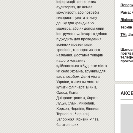
інформації в невеликих
Поверх
аудиторіях, де немає
можливості, або потреби
Рама:
А
використовувати велику
Лініюв
дошку для крейди або
Термін
маркера, або як допоміжний
інструмент. Фліпчарт відмінно
ТМ:
Ukr
підходить для проведення
всіляких презентацій,
Шановн
тренінгів, корпоративного
пов'яз
навчання. Доставка товарів
телеф
нашого магазину
прокон
здійснюється в будь-яке місто
чи село Україна, зручним для
вас способом. Деякі міста
України, в яких ви можете
купити фліпчарт: м Київ,
Одеса, Львів,
АКС
Дніпропетровськ, Харків,
Луцьк, Суми, Миколаїв,
Херсон, Чернігів, Вінниця,
Тернопіль, Чернівці,
Запоріжжя, Кривий Ріг та
багато інших.