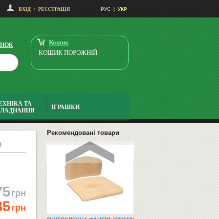
СТІЛ ДЛЯ ДИТЯЧОГО САДКА
ВХІД
/
РЕЄСТРАЦІЯ
РУС
|
УКР
"ШЕСТИКУТНИК" ЖОВТИЙ-ЖО...
3445.20
Купити
грн
Кошик
ІНОК
КОШИК ПОРОЖНІЙ
ЕХНІКА ТА
ІГРАШКИ
БЛАДНАННЯ
ВІШАЛКА ДВОБІЧНА З ДСП
"31004"
8816.40
Купити
Рекомендовані товари
грн
0
75
грн
85
грн