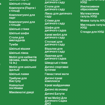
дитячого саду
НУШ
а
Шкільні стільці
Столи для
Инклюзивное
Комплекти (Парти і
дитячого саду
образование
стільці)
Ліжка для дитячого
Математична
Комплектуючі для
саду
галузь НУШ
парт
Стінки для
Мовна галузь НУ
Комплектуючі для
дитячого саду
стільців
Мистецька галуз
Шафи для
НУШ
Шкільні стінки
дитячого садка
Стенди для НУШ
Шкільні шафи
Ігрові меблі для
Столи для
дитячого саду
викладачів
Стелажі для
Тумби
дитячого саду
Шкільні вішаки
Вішалки для
дитячого саду
Шкільні ліжка
Лавочки для
Меблі для кабінетів
дитячого садка
(фізика, хімія, праці
та ін.)
Шведські стінки
и
Меблі для шкільної
Дитячі спортивні
їдальні
куточки
Шкільні лавки
Гімнастичні мати
Трибуни для
Дитячі ігрові
Виступу
комплекси
Навчальні
Ігрові майданчики
посібники
Дитячі пісочниці
Міжкімнатні двері
Дитячі Батути
М'які Меблі Для
Дитячого Садка
ДНЗ