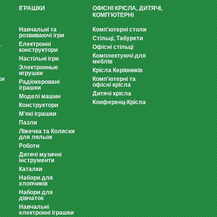
ІГРАШКИ
ОФІСНІ КРІСЛА, ДИТЯЧІ,
КОМП'ЮТЕРНІ
Навчальні та
Комп'ютерні столи
розвиваючі ігри
Стільці, Табурети
Електронні
т
Офісні стільці
конструктори
Комплектуючі для
Настільні ігри
меблів
Электронные
Крісла Керівників
игрушки
ки
Комп'ютерні та
Радіокеровані
офісні крісла
іграшки
Дитячі крісла
Моделі машин
Конференц-Крісла
Конструктори
М'які іграшки
Пазли
Ліжечка та Коляски
для ляльок
Роботи
Дитячі музичні
інструменти
Каталки
Набори для
хлопчиків
Набори для
дівчаток
Навчальні
електронні іграшки