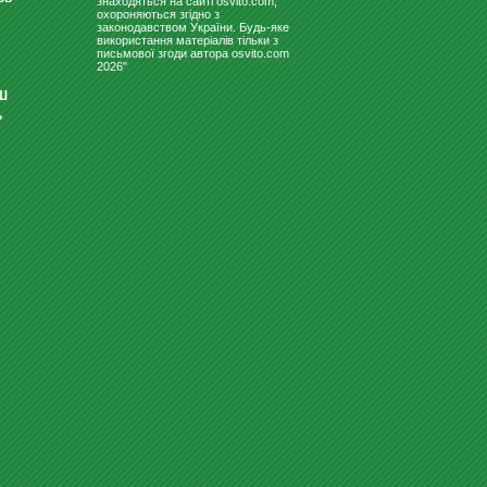
знаходяться на сайті osvito.com,
охороняються згідно з
законодавством України. Будь-яке
використання матеріалів тільки з
письмової згоди автора osvito.com
2026"
Ш
ь
НАБІР (СТІЛЬНИЦЯ ІЗ
ЗАКРУГЛЕНИМИ КУТАМИ І
ЕКРАН...
875
Купити
грн
ВИТЯЖКА ELEYUS TITAN A 750
LED SMD 60 IS+BL
3099
Купити
грн