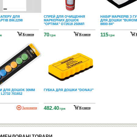
ПАПЕРУ ДЛЯ
СПРЕЙ ДЛЯ ОЧИЩЕННЯ
НАБІР МАРКЕРІВ З 
РТІВ BM.2298
МАРКЕРНИХ ДОШОК
ДЛЯ ДОШКИ "BUROM
"OPTIMA" О72618 250МЛ
8800-84"
70
115
Купити
Купити
н
грн
грн
ТИ ДЛЯ ДОШОК 30ММ
ГУБКА ДЛЯ ДОШКИ "DONAU"
L2732 701652
482.40
Замовити
Купити
грн
ОМЕНДОВАНІ ТОВАРИ