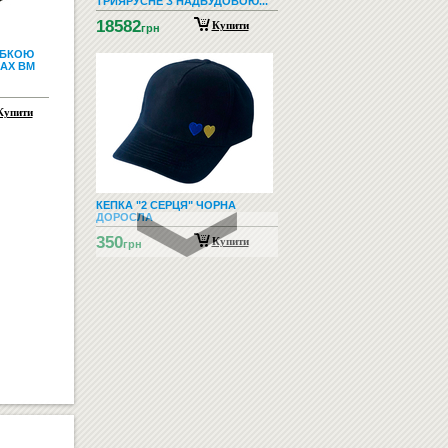
ТРИЯРУСНЕ З НАДБУДОВОЮ...
18582
Купити
грн
ГУБКОЮ
AX BM
Купити
КЕПКА "2 СЕРЦЯ" ЧОРНА
ДОРОСЛА
350
Купити
грн
ПІДЛОГОВІ ВІШАЛКИ