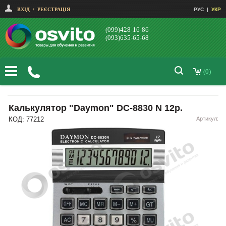
ВХІД
/
РЕЄСТРАЦІЯ
РУС
|
УКР
(099)428-16-86
(093)635-65-68
(0)
Калькулятор "Daymon" DC-8830 N 12р.
КОД: 77212
Артикул: