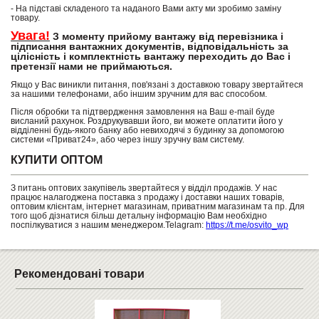
- На підставі складеного та наданого Вами акту ми зробимо заміну
товару.
Увага!
З моменту прийому вантажу від перевізника і
підписання вантажних документів, відповідальність за
цілісність і комплектність вантажу переходить до Вас і
претензії нами не приймаються.
Якщо у Вас виникли питання, пов'язані з доставкою товару звертайтеся
за нашими телефонами, або іншим зручним для вас способом.
Після обробки та підтвердження замовлення на Ваш e-mail буде
висланий рахунок. Роздрукувавши його, ви можете оплатити його у
відділенні будь-якого банку або невиходячі з будинку за допомогою
системи «Приват24», або через іншу зручну вам систему.
КУПИТИ ОПТОМ
З питань оптових закупівель звертайтеся у відділ продажів. У нас
працює налагоджена поставка з продажу і доставки наших товарів,
оптовим клієнтам, інтернет магазинам, приватним магазинам та пр. Для
того щоб дізнатися більш детальну інформацію Вам необхідно
поспілкуватися з нашим менеджером.Telagram:
https://t.me/osvito_wp
Рекомендовані товари