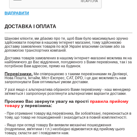
ВІДПРАВИТИ
ДОСТАВКА І ОПЛАТА
Шановні клієнти, ми дбаємо про те, щоб Вам було максимально зручно
здійснювати покупки в нашому інтернет магазині, тому здійснюємо
доставку замовлених товарів по всій Україні власними силами або за
допомогою транспортних компаній.
Доставка товарів замовлених в нашому інтернет-магазині можлива як на
найближчого до Вас відділення, погодженого з Вами перевізника, так і за
потрібною Вам адресою, прямо на будинок.
Перевізники.
Ми співпрацюємо з такими перевізниками як Делівері,
Нова Пошта, Інтайм, Міст-Експрес, САТ, DPD, і це дає можливість нам
запропонувати Вам оптимальні умови доставки.
У разі якщо є альтернатива обраного Вами перевізнику - наш менеджер
зв'яжеться і запропонує розглянути альтернативні варіанти доставки.
Просимо Вас звернути увагу на прості
правила прийому
товару
у перевізника:
- При отриманні товару від перевізника, Ви зобов'язані, переконається в
тому, що товар не пошкоджений і знаходиться в повній комплектності.
- Якщо при огляді товару Ви виявили механічні пошкодження
(подряпини, вм'ятини і т.п.) необхідно відмовитися від прийому цього
товару, скласти акт і повідомити нам.