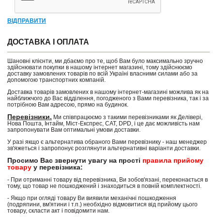
ВІДПРАВИТИ
ДОСТАВКА І ОПЛАТА
Шановні клієнти, ми дбаємо про те, щоб Вам було максимально зручно
здійснювати покупки в нашому інтернет магазині, тому здійснюємо
доставку замовлених товарів по всій Україні власними силами або за
допомогою транспортних компаній.
Доставка товарів замовлених в нашому інтернет-магазині можлива як на
найближчого до Вас відділення, погодженого з Вами перевізника, так і за
потрібною Вам адресою, прямо на будинок.
Перевізники.
Ми співпрацюємо з такими перевізниками як Делівері,
Нова Пошта, Інтайм, Міст-Експрес, САТ, DPD, і це дає можливість нам
запропонувати Вам оптимальні умови доставки.
У разі якщо є альтернатива обраного Вами перевізнику - наш менеджер
зв'яжеться і запропонує розглянути альтернативні варіанти доставки.
Просимо Вас звернути увагу на прості
правила прийому
товару
у перевізника:
- При отриманні товару від перевізника, Ви зобов'язані, переконається в
тому, що товар не пошкоджений і знаходиться в повній комплектності.
- Якщо при огляді товару Ви виявили механічні пошкодження
(подряпини, вм'ятини і т.п.) необхідно відмовитися від прийому цього
товару, скласти акт і повідомити нам.