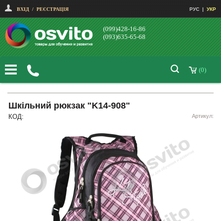
ВХІД
/
РЕЄСТРАЦІЯ
РУС
|
УКР
(099)428-16-86
(093)635-65-68
(0)
Шкільний рюкзак "K14-908"
КОД:
Артикул: