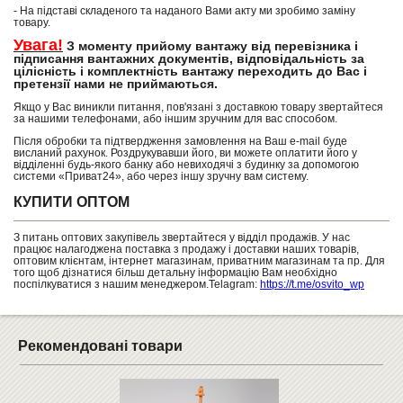
- На підставі складеного та наданого Вами акту ми зробимо заміну
товару.
Увага!
З моменту прийому вантажу від перевізника і
підписання вантажних документів, відповідальність за
цілісність і комплектність вантажу переходить до Вас і
претензії нами не приймаються.
Якщо у Вас виникли питання, пов'язані з доставкою товару звертайтеся
за нашими телефонами, або іншим зручним для вас способом.
Після обробки та підтвердження замовлення на Ваш e-mail буде
висланий рахунок. Роздрукувавши його, ви можете оплатити його у
відділенні будь-якого банку або невиходячі з будинку за допомогою
системи «Приват24», або через іншу зручну вам систему.
КУПИТИ ОПТОМ
З питань оптових закупівель звертайтеся у відділ продажів. У нас
працює налагоджена поставка з продажу і доставки наших товарів,
оптовим клієнтам, інтернет магазинам, приватним магазинам та пр. Для
того щоб дізнатися більш детальну інформацію Вам необхідно
поспілкуватися з нашим менеджером.Telagram:
https://t.me/osvito_wp
Рекомендовані товари