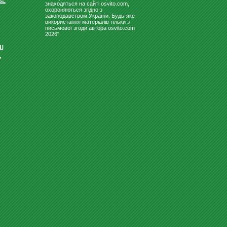
зь
знаходяться на сайті osvito.com,
охороняються згідно з
законодавством України. Будь-яке
використання матеріалів тільки з
письмової згоди автора osvito.com
2026"
Ш
ь
СВЕТИЛЬНИК ДЛЯ ШКОЛЬНЫХ
ДОСОК "ВІГА 150 ЛЕДПО"
1380
Купити
грн
ГУБКИ ДЛЯ ДОШКИ, ФЛІПЧАРТА