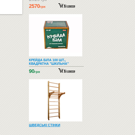
2570
Купити
грн
КРЕЙДА БІЛА 100 ШТ.,
КВАДРАТНА "ШКІЛЬНА"
90
Купити
грн
ШВЕДСЬКІ СТІНКИ