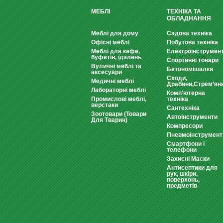
МЕБЛІ
ТЕХНІКА ТА
ОБЛАДНАННЯ
Меблі для дому
Садова техніка
Офісні меблі
Побутова техніка
Меблі для кафе,
Електроінструмен
буфетів, їдалень
Спортивні товари
Вуличні меблі та
Бетономішалки
аксесуари
Сходи,
Медичні меблі
Драбини,Стрем’ян
Лабораторні меблі
Комп'ютерна
Промислові меблі,
техніка
верстаки
Сантехніка
Зоотовари (Товари
Автоінструменти
Для Тварин)
Компресори
Пневмоінструмент
Смартфони і
телефони
Захисні Маски
Антисептики для
рук, шкіри,
поверхонь,
предметів