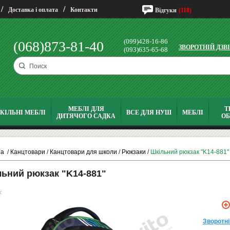
/
/
Доставка і оплата
Контакти
Відгуки
(118)
(099)428-16-86
(068)873-81-40
ЗВОРОТНІЙ ДЗВ
(093)635-65-68
МЕБЛІ ДЛЯ
Т
КІЛЬНІ МЕБЛІ
ВСЕ ДЛЯ НУШ
МЕБЛІ
ДИТЯЧОГО САДКА
О
на
/
Канцтовари
/
Канцтовари для школи
/
Рюкзаки
/
Шкільний рюкзак "K14-881"
ьний рюкзак "K14-881"
:
Зворотнi