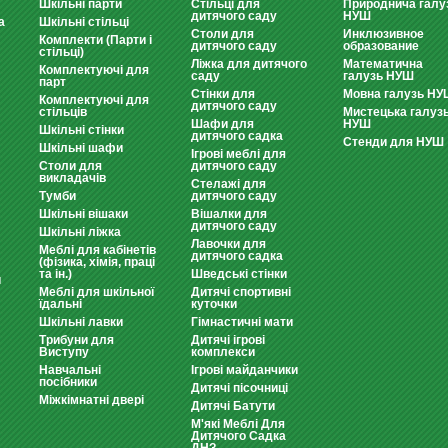
Шкільні парти
Стільці для
Природнича галу
дитячого саду
НУШ
а
Шкільні стільці
Столи для
Инклюзивное
Комплекти (Парти і
дитячого саду
образование
стільці)
Ліжка для дитячого
Математична
Комплектуючі для
саду
галузь НУШ
парт
Стінки для
Мовна галузь НУ
Комплектуючі для
дитячого саду
стільців
Мистецька галуз
Шафи для
НУШ
Шкільні стінки
дитячого садка
Стенди для НУШ
Шкільні шафи
Ігрові меблі для
Столи для
дитячого саду
викладачів
Стелажі для
Тумби
дитячого саду
Шкільні вішаки
Вішалки для
дитячого саду
Шкільні ліжка
Лавочки для
Меблі для кабінетів
дитячого садка
(фізика, хімія, праці
та ін.)
Шведські стінки
и
Меблі для шкільної
Дитячі спортивні
їдальні
куточки
Шкільні лавки
Гімнастичні мати
Трибуни для
Дитячі ігрові
Виступу
комплекси
Навчальні
Ігрові майданчики
посібники
Дитячі пісочниці
Міжкімнатні двері
Дитячі Батути
М'які Меблі Для
Дитячого Садка