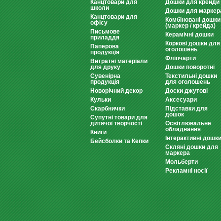
Канцтовари для
Дошки для крейди
школи
Дошки для маркер
Канцтовари для
Комбіновані дошки
офісу
(маркер / крейда)
Письмове
Керамічні дошки
приладдя
Коркові дошки для
Паперова
оголошень
продукція
Фліпчарти
Витратні матеріали
для друку
Дошки поворотні
Сувенірна
Текстильні дошки
продукція
для оголошень
Новорічний декор
Доски джутові
Кульки
Аксесуари
Скарбнички
Підставки для
дошок
Супутні товари для
дитячої творчості
Освітлювальне
обладнання
Книги
Інтерактивні дошк
Бейсболки та Кепки
Скляні дошки для
маркера
Мольберти
Рекламні носії