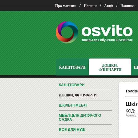
/
/
/
Про магазин
Новини
Акції
Новинки
ДОШКИ,
КАНЦТОВАРИ
Ш
ФЛІПЧАРТИ
КАНЦТОВАРИ
Голов
ДОШКИ, ФЛІПЧАРТИ
Шкіл
ШКІЛЬНІ МЕБЛІ
КОД:
МЕБЛІ ДЛЯ ДИТЯЧОГО
Артикул
САДКА
ВСЕ ДЛЯ НУШ