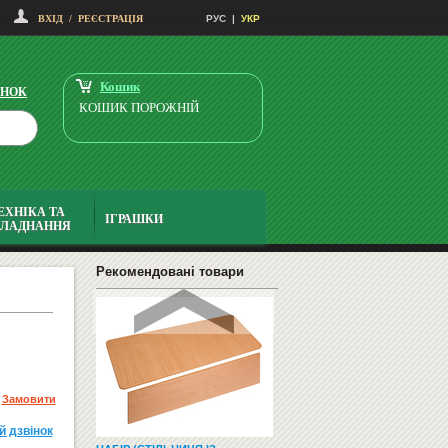
ВХІД
/
РЕЄСТРАЦІЯ
РУС
|
УКР
КОРМА И КОНСЕРВЫ
Кошик
ІНОК
КОШИК ПОРОЖНІЙ
ЕХНІКА ТА
ІГРАШКИ
БЛАДНАННЯ
ДОШКИ ДЛЯ МАРКЕРА
Рекомендовані товари
Замовити
й дзвiнок