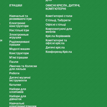
ДНЗ
ІГРАШКИ
ОФІСНІ КРІСЛА, ДИТЯЧІ,
КОМП'ЮТЕРНІ
Навчальні та
Комп'ютерні столи
розвиваючі ігри
Стільці, Табурети
Електронні
т
Офісні стільці
конструктори
Комплектуючі для
Настільні ігри
меблів
Электронные
Крісла Керівників
игрушки
ки
Комп'ютерні та
Радіокеровані
офісні крісла
іграшки
Дитячі крісла
Моделі машин
Конференц-Крісла
Конструктори
М'які іграшки
Пазли
Ліжечка та Коляски
для ляльок
Роботи
Дитячі музичні
інструменти
Каталки
Набори для
хлопчиків
Набори для
дівчаток
Навчальні
електронні іграшки