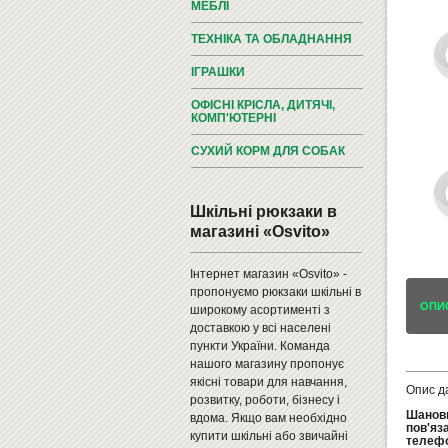
МЕБЛІ
ТЕХНІКА ТА ОБЛАДНАННЯ
ІГРАШКИ
ОФІСНІ КРІСЛА, ДИТЯЧІ,
КОМП'ЮТЕРНІ
СУХИЙ КОРМ ДЛЯ СОБАК
Шкільні рюкзаки в
магазині «Osvito»
Інтернет магазин «Osvito» -
пропонуємо рюкзаки шкільні в
ОПИ
широкому асортименті з
доставкою у всі населені
пункти України. Команда
нашого магазину пропонує
якісні товари для навчання,
Опис д
розвитку, роботи, бізнесу і
Шановн
вдома. Якщо вам необхідно
пов'яз
купити шкільні або звичайні
телефо