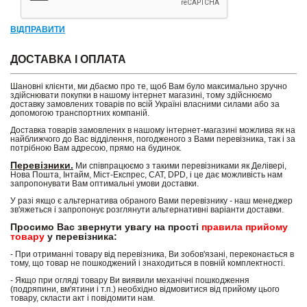
ВІДПРАВИТИ
ДОСТАВКА І ОПЛАТА
Шановні клієнти, ми дбаємо про те, щоб Вам було максимально зручно
здійснювати покупки в нашому інтернет магазині, тому здійснюємо
доставку замовлених товарів по всій Україні власними силами або за
допомогою транспортних компаній.
Доставка товарів замовлених в нашому інтернет-магазині можлива як на
найближчого до Вас відділення, погодженого з Вами перевізника, так і за
потрібною Вам адресою, прямо на будинок.
Перевізники.
Ми співпрацюємо з такими перевізниками як Делівері,
Нова Пошта, Інтайм, Міст-Експрес, САТ, DPD, і це дає можливість нам
запропонувати Вам оптимальні умови доставки.
У разі якщо є альтернатива обраного Вами перевізнику - наш менеджер
зв'яжеться і запропонує розглянути альтернативні варіанти доставки.
Просимо Вас звернути увагу на прості
правила прийому
товару
у перевізника:
- При отриманні товару від перевізника, Ви зобов'язані, переконається в
тому, що товар не пошкоджений і знаходиться в повній комплектності.
- Якщо при огляді товару Ви виявили механічні пошкодження
(подряпини, вм'ятини і т.п.) необхідно відмовитися від прийому цього
товару, скласти акт і повідомити нам.