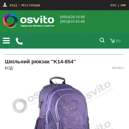
ВХІД
/
РЕЄСТРАЦІЯ
РУС
|
УКР
(099)428-16-86
(093)635-65-68
(0)
Шкільний рюкзак "K14-854"
КОД:
Артикул: