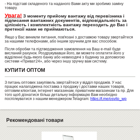
- На підставі складеного та наданого Вами акту ми зробимо заміну
товару.
Увага!
З моменту прийому вантажу від перевізника і
підписання вантажних документів, відповідальність за
цілісність і комплектність вантажу переходить до Вас і
претензії нами не приймаються.
Якщо у Вас виникли питання, пов'язані з доставкою товару звертайтеся
за нашими телефонами, або іншим зручним для вас способом.
Після обробки та підтвердження замовлення на Ваш e-mail буде
висланий рахунок. Роздрукувавши його, ви можете оплатити його у
відділенні будь-якого банку або невиходячі з будинку за допомогою
системи «Приват24», або через іншу зручну вам систему.
КУПИТИ ОПТОМ
З питань оптових закупівель звертайтеся у відділ продажів. У нас
працює налагоджена поставка з продажу і доставки наших товарів,
оптовим клієнтам, інтернет магазинам, приватним магазинам та пр. Для
того щоб дізнатися більш детальну інформацію Вам необхідно
поспілкуватися з нашим менеджером.Telagram:
https://t.me/osvito_wp
Рекомендовані товари