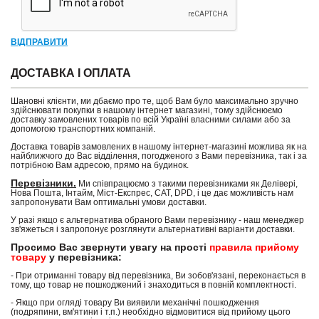
ВІДПРАВИТИ
ДОСТАВКА І ОПЛАТА
Шановні клієнти, ми дбаємо про те, щоб Вам було максимально зручно
здійснювати покупки в нашому інтернет магазині, тому здійснюємо
доставку замовлених товарів по всій Україні власними силами або за
допомогою транспортних компаній.
Доставка товарів замовлених в нашому інтернет-магазині можлива як на
найближчого до Вас відділення, погодженого з Вами перевізника, так і за
потрібною Вам адресою, прямо на будинок.
Перевізники.
Ми співпрацюємо з такими перевізниками як Делівері,
Нова Пошта, Інтайм, Міст-Експрес, САТ, DPD, і це дає можливість нам
запропонувати Вам оптимальні умови доставки.
У разі якщо є альтернатива обраного Вами перевізнику - наш менеджер
зв'яжеться і запропонує розглянути альтернативні варіанти доставки.
Просимо Вас звернути увагу на прості
правила прийому
товару
у перевізника:
- При отриманні товару від перевізника, Ви зобов'язані, переконається в
тому, що товар не пошкоджений і знаходиться в повній комплектності.
- Якщо при огляді товару Ви виявили механічні пошкодження
(подряпини, вм'ятини і т.п.) необхідно відмовитися від прийому цього