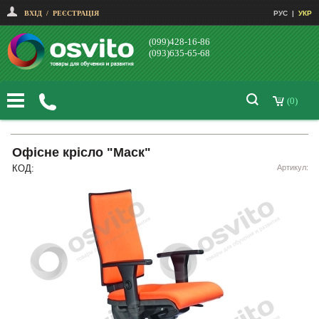
ВХІД
/
РЕЄСТРАЦІЯ
РУС
|
УКР
(099)428-16-86
(093)635-65-68
(0)
Офісне крісло "Маск"
КОД:
Артикул: