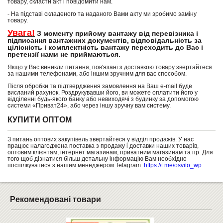
товару, скласти акт і повідомити нам.
- На підставі складеного та наданого Вами акту ми зробимо заміну
товару.
Увага!
З моменту прийому вантажу від перевізника і
підписання вантажних документів, відповідальність за
цілісність і комплектність вантажу переходить до Вас і
претензії нами не приймаються.
Якщо у Вас виникли питання, пов'язані з доставкою товару звертайтеся
за нашими телефонами, або іншим зручним для вас способом.
Після обробки та підтвердження замовлення на Ваш e-mail буде
висланий рахунок. Роздрукувавши його, ви можете оплатити його у
відділенні будь-якого банку або невиходячі з будинку за допомогою
системи «Приват24», або через іншу зручну вам систему.
КУПИТИ ОПТОМ
З питань оптових закупівель звертайтеся у відділ продажів. У нас
працює налагоджена поставка з продажу і доставки наших товарів,
оптовим клієнтам, інтернет магазинам, приватним магазинам та пр. Для
того щоб дізнатися більш детальну інформацію Вам необхідно
поспілкуватися з нашим менеджером.Telagram:
https://t.me/osvito_wp
Рекомендовані товари