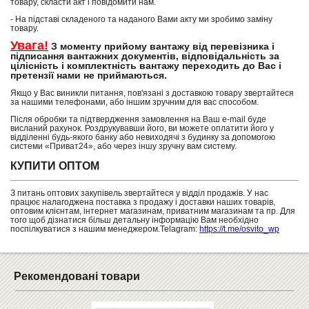
товару, скласти акт і повідомити нам.
- На підставі складеного та наданого Вами акту ми зробимо заміну
товару.
Увага!
З моменту прийому вантажу від перевізника і
підписання вантажних документів, відповідальність за
цілісність і комплектність вантажу переходить до Вас і
претензії нами не приймаються.
Якщо у Вас виникли питання, пов'язані з доставкою товару звертайтеся
за нашими телефонами, або іншим зручним для вас способом.
Після обробки та підтвердження замовлення на Ваш e-mail буде
висланий рахунок. Роздрукувавши його, ви можете оплатити його у
відділенні будь-якого банку або невиходячі з будинку за допомогою
системи «Приват24», або через іншу зручну вам систему.
КУПИТИ ОПТОМ
З питань оптових закупівель звертайтеся у відділ продажів. У нас
працює налагоджена поставка з продажу і доставки наших товарів,
оптовим клієнтам, інтернет магазинам, приватним магазинам та пр. Для
того щоб дізнатися більш детальну інформацію Вам необхідно
поспілкуватися з нашим менеджером.Telagram:
https://t.me/osvito_wp
Рекомендовані товари