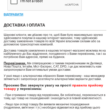
ВІДПРАВИТИ
ДОСТАВКА І ОПЛАТА
Шановні клієнти, ми дбаємо про те, щоб Вам було максимально зручно
здійснювати покупки в нашому інтернет магазині, тому здійснюємо
доставку замовлених товарів по всій Україні власними силами або за
допомогою транспортних компаній.
Доставка товарів замовлених в нашому інтернет-магазині можлива як на
найближчого до Вас відділення, погодженого з Вами перевізника, так і за
потрібною Вам адресою, прямо на будинок.
Перевізники.
Ми співпрацюємо з такими перевізниками як Делівері,
Нова Пошта, Інтайм, Міст-Експрес, САТ, DPD, і це дає можливість нам
запропонувати Вам оптимальні умови доставки.
У разі якщо є альтернатива обраного Вами перевізнику - наш менеджер
зв'яжеться і запропонує розглянути альтернативні варіанти доставки.
Просимо Вас звернути увагу на прості
правила прийому
товару
у перевізника:
- При отриманні товару від перевізника, Ви зобов'язані, переконається в
тому, що товар не пошкоджений і знаходиться в повній комплектності.
- Якщо при огляді товару Ви виявили механічні пошкодження
(подряпини, вм'ятини і т.п.) необхідно відмовитися від прийому цього