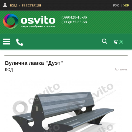
ВХІД
/
РЕЄСТРАЦІЯ
РУС
|
УКР
(099)428-16-86
(093)635-65-68
(0)
Вулична лавка "Дуэт"
КОД:
Артикул: