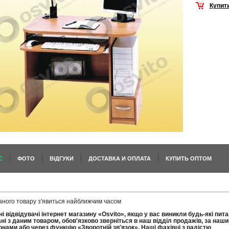
Купит
С
ФОТО
ВІДГУКИ
ДОСТАВКА И ОПЛАТА
КУПИТЬ ОПТОМ
аного товару з'явиться найближчим часом
і відвідувачі інтернет магазину «Osvito», якщо у вас виникли будь-які пит
ані з даним товаром, обов'язково зверніться в наш відділ продажів, за наш
нами або через функцію «Зворотній зв'язок». Наші фахівці з радістю