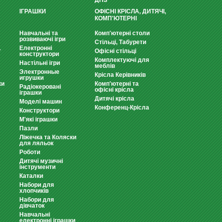
ДНЗ
ІГРАШКИ
ОФІСНІ КРІСЛА, ДИТЯЧІ,
КОМП'ЮТЕРНІ
Навчальні та
Комп'ютерні столи
розвиваючі ігри
Стільці, Табурети
Електронні
т
Офісні стільці
конструктори
Комплектуючі для
Настільні ігри
меблів
Электронные
Крісла Керівників
игрушки
ки
Комп'ютерні та
Радіокеровані
офісні крісла
іграшки
Дитячі крісла
Моделі машин
Конференц-Крісла
Конструктори
М'які іграшки
Пазли
Ліжечка та Коляски
для ляльок
Роботи
Дитячі музичні
інструменти
Каталки
Набори для
хлопчиків
Набори для
дівчаток
Навчальні
електронні іграшки