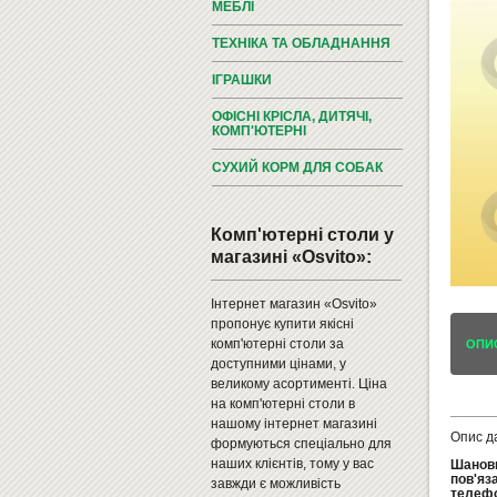
МЕБЛІ
ТЕХНІКА ТА ОБЛАДНАННЯ
ІГРАШКИ
ОФІСНІ КРІСЛА, ДИТЯЧІ,
КОМП'ЮТЕРНІ
СУХИЙ КОРМ ДЛЯ СОБАК
Комп'ютерні столи у
магазині «Osvito»:
Інтернет магазин «Osvito»
пропонує купити якісні
комп'ютерні столи за
ОПИ
доступними цінами, у
великому асортименті. Ціна
на комп'ютерні столи в
нашому інтернет магазині
Опис д
формуються спеціально для
наших клієнтів, тому у вас
Шановн
пов'яз
завжди є можливість
телефо