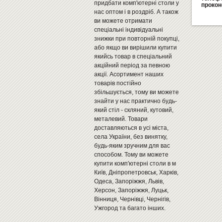
придбати комп'ютерні столи у
прокон
нас оптом і в роздріб. А також
ви можете отримати
спеціальні індивідуальні
знижки при повторній покупці,
або якщо ви вирішили купити
якийсь товар в спеціальний
акційний період за певною
акції. Асортимент наших
товарів постійно
збільшується, тому ви можете
знайти у нас практично будь-
який стіл - скляний, кутовий,
металевий. Товари
доставляються в усі міста,
села України, без винятку,
будь-яким зручним для вас
способом. Тому ви можете
купити комп'ютерні столи в м
Київ, Дніпропетровськ, Харків,
Одеса, Запоріжжя, Львів,
Херсон, Запоріжжя, Луцьк,
Вінниця, Чернівці, Чернігів,
Ужгород та багато інших.