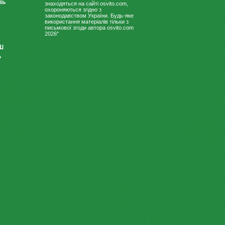
зь
знаходяться на сайті osvito.com,
охороняються згідно з
законодавством України. Будь-яке
використання матеріалів тільки з
письмової згоди автора osvito.com
2026"
Ш
ь
ІГРОВИЙ НАБІР - НОЇВ КОВЧЕГ
(УКРАЇНСЬКИЙ)
2047
Купити
грн
СКЛЯНА ДОШКА ДЛЯ МАРКЕРА
60Х80 БІЛА
3056
Купити
грн