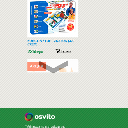
КОНСТРУКТОР - ZNATOK (320
СХЕМ)
2255
Купити
грн
НАБОР МОДЕЛЕЙ
ГЕОМЕТРИЧЕСКИХ ТЕЛ
(ДЕРЕВЯННЫЕ)
300
грн
279
Купити
грн
"Усі права на матеріали, які