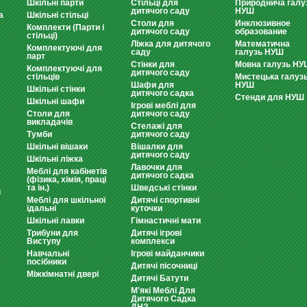
Шкільні парти
Стільці для
Природнича галу
дитячого саду
НУШ
а
Шкільні стільці
Столи для
Инклюзивное
Комплекти (Парти і
дитячого саду
образование
стільці)
Ліжка для дитячого
Математична
Комплектуючі для
саду
галузь НУШ
парт
Стінки для
Мовна галузь НУ
Комплектуючі для
дитячого саду
стільців
Мистецька галуз
Шафи для
НУШ
Шкільні стінки
дитячого садка
Стенди для НУШ
Шкільні шафи
Ігрові меблі для
Столи для
дитячого саду
викладачів
Стелажі для
Тумби
дитячого саду
Шкільні вішаки
Вішалки для
дитячого саду
Шкільні ліжка
Лавочки для
Меблі для кабінетів
дитячого садка
(фізика, хімія, праці
та ін.)
Шведські стінки
и
Меблі для шкільної
Дитячі спортивні
їдальні
куточки
Шкільні лавки
Гімнастичні мати
Трибуни для
Дитячі ігрові
Виступу
комплекси
Навчальні
Ігрові майданчики
посібники
Дитячі пісочниці
Міжкімнатні двері
Дитячі Батути
М'які Меблі Для
Дитячого Садка