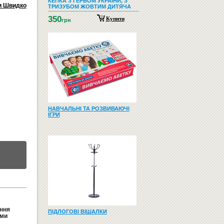
КЕПКА З ГЕРБОМ УКРАЇНИ, З
и Швидко
ТРИЗУБОМ ЖОВТИМ ДИТЯЧА
350
Купити
грн
НАВЧАЛЬНІ ТА РОЗВИВАЮЧІ
ІГРИ
ання
ПІДЛОГОВІ ВІШАЛКИ
ими