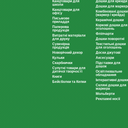
Канцтовари для
Дошки для крейди
школи
Дошки для маркер
Канцтовари для
Комбіновані дошки
офісу
(маркер / крейда)
Письмове
Керамічні дошки
приладдя
Коркові дошки для
Паперова
оголошень
продукція
Фліпчарти
Витратні матеріали
для друку
Дошки поворотні
Сувенірна
Текстильні дошки
продукція
для оголошень
Новорічний декор
Доски джутові
Кульки
Аксесуари
Скарбнички
Підставки для
дошок
Супутні товари для
дитячої творчості
Освітлювальне
обладнання
Книги
Інтерактивні дошк
Бейсболки та Кепки
Скляні дошки для
маркера
Мольберти
Рекламні носії