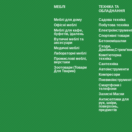
МЕБЛІ
ТЕХНІКА ТА
ОБЛАДНАННЯ
Меблі для дому
Садова техніка
Офісні меблі
Побутова техніка
Меблі для кафе,
Електроінструмен
буфетів, їдалень
Спортивні товари
Вуличні меблі та
Бетономішалки
аксесуари
Сходи,
Медичні меблі
Драбини,Стрем’ян
Лабораторні меблі
Комп'ютерна
Промислові меблі,
техніка
верстаки
Сантехніка
Зоотовари (Товари
Автоінструменти
Для Тварин)
Компресори
Пневмоінструмент
Смартфони і
телефони
Захисні Маски
Антисептики для
рук, шкіри,
поверхонь,
предметів