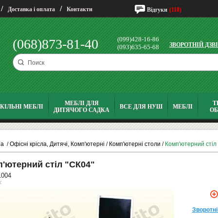
/
/
Доставка і оплата
Контакти
Відгуки
(118)
(099)428-16-86
(068)873-81-40
ЗВОРОТНІЙ ДЗВ
(093)635-65-68
МЕБЛІ ДЛЯ
Т
КІЛЬНІ МЕБЛІ
ВСЕ ДЛЯ НУШ
МЕБЛІ
ДИТЯЧОГО САДКА
О
на
/
Офісні крісла, Дитячі, Комп'ютерні
/
Комп'ютерні столи
/
Комп'ютерний стіл
'ютерний стіл "СК04"
1004
:
Зворотнi