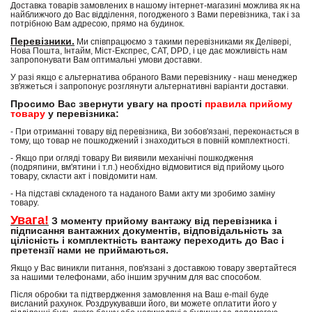
Доставка товарів замовлених в нашому інтернет-магазині можлива як на
найближчого до Вас відділення, погодженого з Вами перевізника, так і за
потрібною Вам адресою, прямо на будинок.
Перевізники.
Ми співпрацюємо з такими перевізниками як Делівері,
Нова Пошта, Інтайм, Міст-Експрес, САТ, DPD, і це дає можливість нам
запропонувати Вам оптимальні умови доставки.
У разі якщо є альтернатива обраного Вами перевізнику - наш менеджер
зв'яжеться і запропонує розглянути альтернативні варіанти доставки.
Просимо Вас звернути увагу на прості
правила прийому
товару
у перевізника:
- При отриманні товару від перевізника, Ви зобов'язані, переконається в
тому, що товар не пошкоджений і знаходиться в повній комплектності.
- Якщо при огляді товару Ви виявили механічні пошкодження
(подряпини, вм'ятини і т.п.) необхідно відмовитися від прийому цього
товару, скласти акт і повідомити нам.
- На підставі складеного та наданого Вами акту ми зробимо заміну
товару.
Увага!
З моменту прийому вантажу від перевізника і
підписання вантажних документів, відповідальність за
цілісність і комплектність вантажу переходить до Вас і
претензії нами не приймаються.
Якщо у Вас виникли питання, пов'язані з доставкою товару звертайтеся
за нашими телефонами, або іншим зручним для вас способом.
Після обробки та підтвердження замовлення на Ваш e-mail буде
висланий рахунок. Роздрукувавши його, ви можете оплатити його у