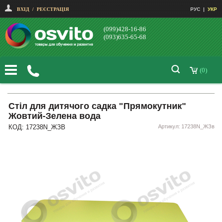
ВХІД
/
РЕЄСТРАЦІЯ
РУС
|
УКР
(099)428-16-86
(093)635-65-68
(0)
Стіл для дитячого садка "Прямокутник"
Жовтий-Зелена вода
КОД: 17238N_ЖЗВ
Артикул: 17238N_ЖЗв