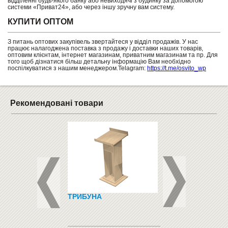
відділенні будь-якого банку або невиходячі з будинку за допомогою
системи «Приват24», або через іншу зручну вам систему.
КУПИТИ ОПТОМ
З питань оптових закупівель звертайтеся у відділ продажів. У нас
працює налагоджена поставка з продажу і доставки наших товарів,
оптовим клієнтам, інтернет магазинам, приватним магазинам та пр. Для
того щоб дізнатися більш детальну інформацію Вам необхідно
поспілкуватися з нашим менеджером.Telagram:
https://t.me/osvito_wp
Рекомендовані товари
РУКТОР - ZNATOK
ТРИБУНА
КЕПКА "2 СЕРЦЯ"
ХЕМ)
ДОРОСЛА