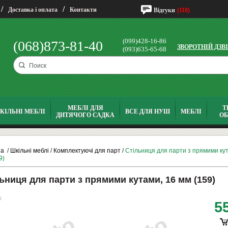
/
/
Доставка і оплата
Контакти
Відгуки
(118)
(099)428-16-86
(068)873-81-40
ЗВОРОТНІЙ ДЗВ
(093)635-65-68
МЕБЛІ ДЛЯ
Т
КІЛЬНІ МЕБЛІ
ВСЕ ДЛЯ НУШ
МЕБЛІ
ДИТЯЧОГО САДКА
О
на
/
Шкільні меблі
/
Комплектуючі для парт
/
Стільниця для парти з прямими кут
9)
ьниця для парти з прямими кутами, 16 мм (159)
:
5