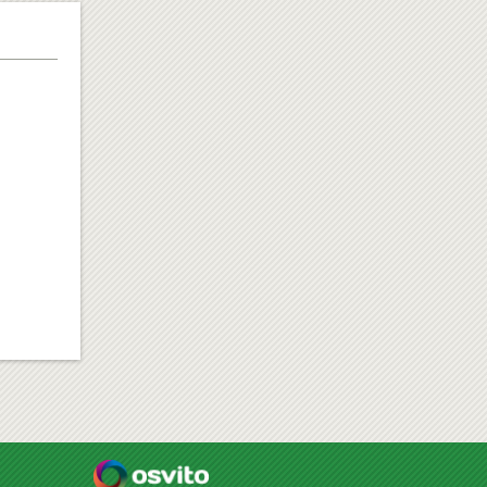
ДИТЯЧИЙ СМАРТ-ГОДИННИК -
KIDIZOOM SMART WATCH D...
2795
Купити
грн
ДОШКА-ВІТРИНА ДЛЯ МАРКЕРА
90Х120 "2Х3 GS2129"
11309
Купити
грн