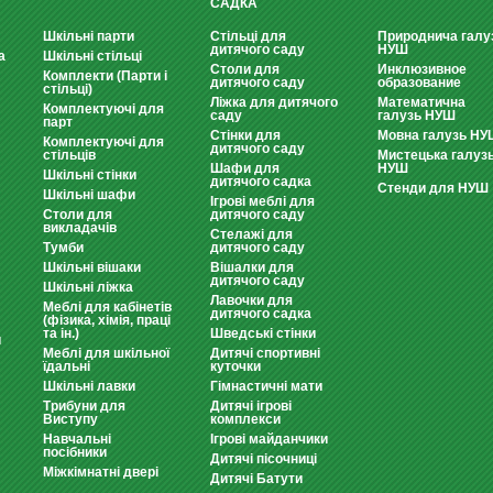
САДКА
Шкільні парти
Стільці для
Природнича галу
дитячого саду
НУШ
а
Шкільні стільці
Столи для
Инклюзивное
Комплекти (Парти і
дитячого саду
образование
стільці)
Ліжка для дитячого
Математична
Комплектуючі для
саду
галузь НУШ
парт
Стінки для
Мовна галузь НУ
Комплектуючі для
дитячого саду
стільців
Мистецька галуз
Шафи для
НУШ
Шкільні стінки
дитячого садка
Стенди для НУШ
Шкільні шафи
Ігрові меблі для
Столи для
дитячого саду
викладачів
Стелажі для
Тумби
дитячого саду
Шкільні вішаки
Вішалки для
дитячого саду
Шкільні ліжка
Лавочки для
Меблі для кабінетів
дитячого садка
(фізика, хімія, праці
та ін.)
Шведські стінки
и
Меблі для шкільної
Дитячі спортивні
їдальні
куточки
Шкільні лавки
Гімнастичні мати
Трибуни для
Дитячі ігрові
Виступу
комплекси
Навчальні
Ігрові майданчики
посібники
Дитячі пісочниці
Міжкімнатні двері
Дитячі Батути