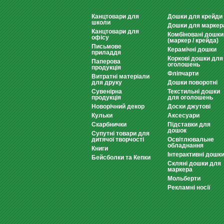
Канцтовари для
Дошки для крейди
школи
Дошки для маркер
Канцтовари для
Комбіновані дошки
офісу
(маркер / крейда)
Письмове
Керамічні дошки
приладдя
Коркові дошки для
Паперова
оголошень
продукція
Фліпчарти
Витратні матеріали
для друку
Дошки поворотні
Сувенірна
Текстильні дошки
продукція
для оголошень
Новорічний декор
Доски джутові
Кульки
Аксесуари
Скарбнички
Підставки для
дошок
Супутні товари для
дитячої творчості
Освітлювальне
обладнання
Книги
Інтерактивні дошк
Бейсболки та Кепки
Скляні дошки для
маркера
Мольберти
Рекламні носії