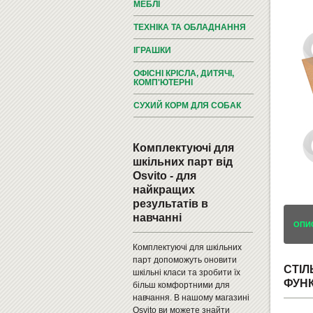
МЕБЛІ
ТЕХНІКА ТА ОБЛАДНАННЯ
ІГРАШКИ
ОФІСНІ КРІСЛА, ДИТЯЧІ,
КОМП'ЮТЕРНІ
СУХИЙ КОРМ ДЛЯ СОБАК
Комплектуючі для
шкільних парт від
Osvito - для
найкращих
результатів в
навчанні
ОПИ
Комплектуючі для шкільних
парт допоможуть оновити
СТІЛ
шкільні класи та зробити їх
ФУНК
більш комфортними для
навчання. В нашому магазині
Osvito ви можете знайти