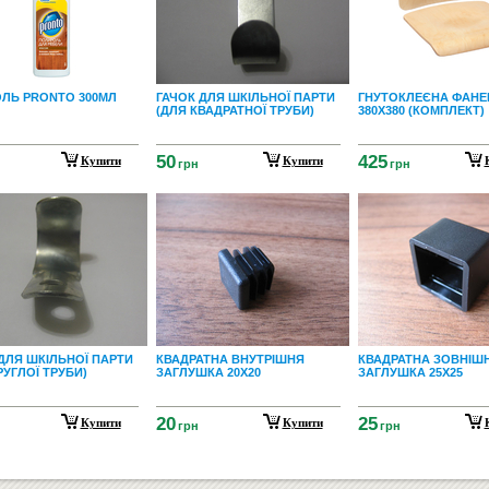
ОЛЬ PRONTO 300МЛ
ГАЧОК ДЛЯ ШКІЛЬНОЇ ПАРТИ
ГНУТОКЛЕЄНА ФАНЕ
(ДЛЯ КВАДРАТНОЇ ТРУБИ)
380Х380 (КОМПЛЕКТ)
50
425
Купити
Купити
грн
грн
ДЛЯ ШКІЛЬНОЇ ПАРТИ
КВАДРАТНА ВНУТРІШНЯ
КВАДРАТНА ЗОВНІШ
РУГЛОЇ ТРУБИ)
ЗАГЛУШКА 20Х20
ЗАГЛУШКА 25Х25
20
25
Купити
Купити
грн
грн