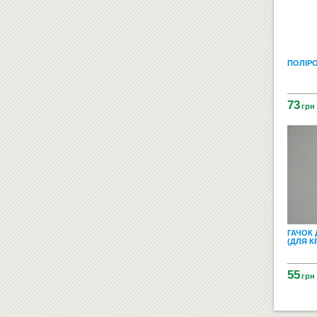
ПОЛІР
73
грн
ГАЧОК 
(ДЛЯ К
55
грн