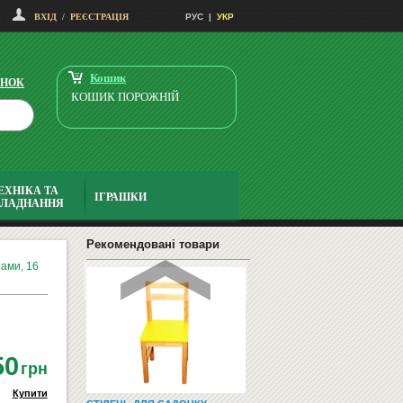
ВХІД
/
РЕЄСТРАЦІЯ
РУС
|
УКР
ТРИБУНА
1800
Купити
грн
Кошик
ІНОК
КОШИК ПОРОЖНІЙ
ЕХНІКА ТА
ІГРАШКИ
БЛАДНАННЯ
ГНУТОКЛЕЄНА ФАНЕРА 320Х330
(КОМПЛЕКТ)
315
Купити
Рекомендовані товари
грн
ами, 16
50
грн
Купити