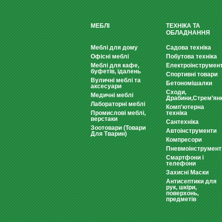
МЕБЛІ
ТЕХНІКА ТА
ОБЛАДНАННЯ
Меблі для дому
Садова техніка
Офісні меблі
Побутова техніка
Меблі для кафе,
Електроінструмен
буфетів, їдалень
Спортивні товари
Вуличні меблі та
Бетономішалки
аксесуари
Сходи,
Медичні меблі
Драбини,Стрем’ян
Лабораторні меблі
Комп'ютерна
Промислові меблі,
техніка
верстаки
Сантехніка
Зоотовари (Товари
Автоінструменти
Для Тварин)
Компресори
Пневмоінструмент
Смартфони і
телефони
Захисні Маски
Антисептики для
рук, шкіри,
поверхонь,
предметів