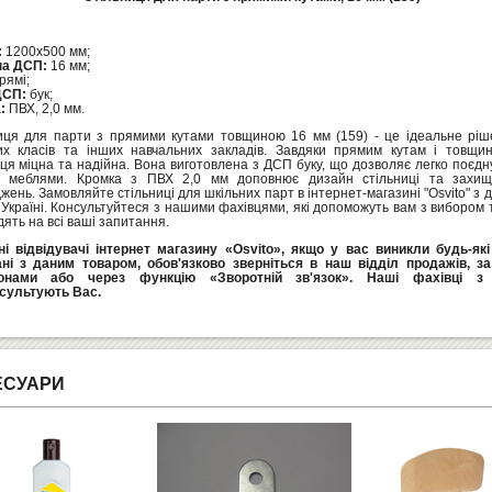
:
1200х500 мм;
а ДСП:
16 мм;
рямі;
ДСП:
бук;
а:
ПВХ, 2,0 мм.
иця для парти з прямими кутами товщиною 16 мм (159) - це ідеальне рі
их класів та інших навчальних закладів. Завдяки прямим кутам і товщи
иця міцна та надійна. Вона виготовлена з ДСП буку, що дозволяє легко поєдн
 меблями. Кромка з ПВХ 2,0 мм доповнює дизайн стільниці та захища
ень. Замовляйте стільниці для шкільних парт в інтернет-магазині "Osvito" з 
 Україні. Консультуйтеся з нашими фахівцями, які допоможуть вам з вибором 
дять на всі ваші запитання.
і відвідувачі інтернет магазину «Osvito», якщо у вас виникли будь-як
ані з даним товаром, обов'язково зверніться в наш відділ продажів, з
онами або через функцію «Зворотній зв'язок». Наші фахівці з 
сультують Вас.
ЕСУАРИ