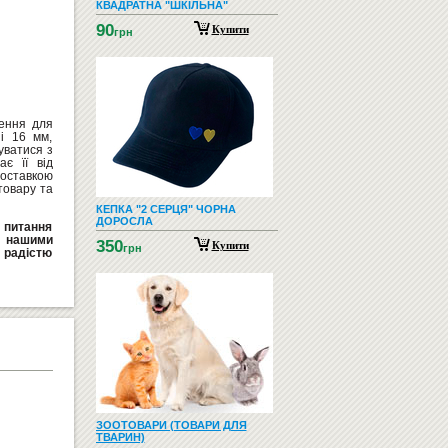
КВАДРАТНА "ШКІЛЬНА"
90
Купити
грн
шення для
ні 16 мм,
уватися з
є її від
доставкою
товару та
КЕПКА "2 СЕРЦЯ" ЧОРНА
ДОРОСЛА
і питання
а нашими
350
Купити
грн
радістю
ЗООТОВАРИ (ТОВАРИ ДЛЯ
ТВАРИН)