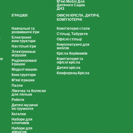
М'які Меблі Для
Дитячого Садка
ДНЗ
ІГРАШКИ
ОФІСНІ КРІСЛА, ДИТЯЧІ,
КОМП'ЮТЕРНІ
Навчальні та
Комп'ютерні столи
розвиваючі ігри
Стільці, Табурети
Електронні
т
Офісні стільці
конструктори
Комплектуючі для
Настільні ігри
меблів
Электронные
Крісла Керівників
игрушки
ки
Комп'ютерні та
Радіокеровані
офісні крісла
іграшки
Дитячі крісла
Моделі машин
Конференц-Крісла
Конструктори
М'які іграшки
Пазли
Ліжечка та Коляски
для ляльок
Роботи
Дитячі музичні
інструменти
Каталки
Набори для
хлопчиків
Набори для
дівчаток