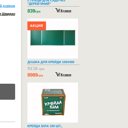
СТІЛЕЦЬ ДЛЯ САДОЧКУ
"ДЕРЕВ'ЯНИЙ"
й дзвiнок
839
Купити
грн
и Швидко
ДОШКА ДЛЯ КРЕЙДИ 100Х400
9150
грн
8989
Купити
грн
КРЕЙДА БІЛА 100 ШТ.,