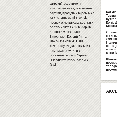
широкий асортимент
комплектуючих для шкільних
Розмір
парт від провідних виробників
Товщин
за доступними цінами.Ми
Кути:
п
пропонуємо швидку доставку
Колір 
Кромк
до таких міст як Київ, Харків,
Дніпро, Одеса, Львів,
Стільн
шкільн
Запоріжжя, Кривий Ріг та
стільн
Івано-Франківськ. Наші
іншими
комплектуючі для шкільних
пошкодж
по всій
парт можна купити з
відпові
доставкою по всій Україні.
Шановн
Оновлюйте класи разом з
пов'яз
Osvito!
телеф
прокон
АКС