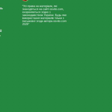
"Усі права на матеріали, які
зь
знаходяться на сайті osvito.com,
охороняються згідно з
законодавством України. Будь-яке
використання матеріалів тільки з
письмової згоди автора osvito.com
2026"
Ш
КЕПКИ БЕЙСБОЛКИ З
ь
УКРАЇНСЬКОЮ СИМВОЛІКОЮ
СТІЛ ДЛЯ ДИТЯЧОГО САДКА
"ШЕСТИКУТНИК" ЖОВТИЙ-ЖО...
3445.20
Купити
грн