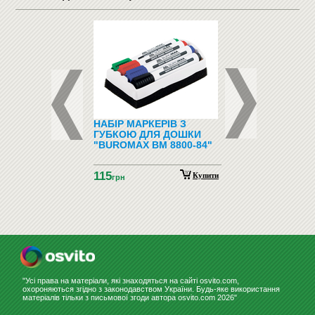
ФОНИ І
НАБІР МАРКЕРІВ З
ПІДЛОГОВІ ВІШАЛ
ФОНИ
ГУБКОЮ ДЛЯ ДОШКИ
"BUROMAX BM 8800-84"
115
Купити
грн
"Усі права на матеріали, які знаходяться на сайті osvito.com,
охороняються згідно з законодавством України. Будь-яке використання
матеріалів тільки з письмової згоди автора osvito.com 2026"