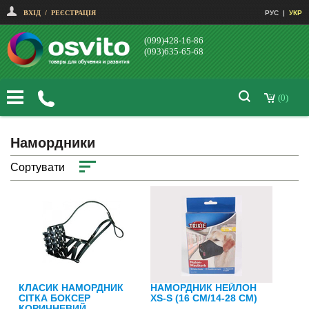
ВХІД
/
РЕЄСТРАЦІЯ
РУС
|
УКР
(099)428-16-86
(093)635-65-68
(0)
Намордники
Сортувати
КЛАСИК НАМОРДНИК
НАМОРДНИК НЕЙЛОН
СІТКА БОКСЕР
XS-S (16 СМ/14-28 СМ)
КОРИЧНЕВИЙ