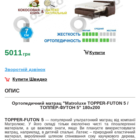
5011
Купити
грн
Зворотнiй дзвiнок
Купити Швидко
ОПИС
Ортопедичний матрац "Matroluxe TOPPER-FUTON 5 /
ТОППЕР-ФУТОН 5" 180х200
TOPPER-FUTON 5
— популярний ультратонкий матрац від компанії
Матролюкс. У його складі тільки екологічно чисті та гіпоалергенні
матеріали, а це важливо знати, якщо Ви плануєте використовувати
матрац, наприклад, в дитячій спальні. Латекс – природний еластичний
матеріал, вироблений шляхом спінювання соку каучукового дерева,