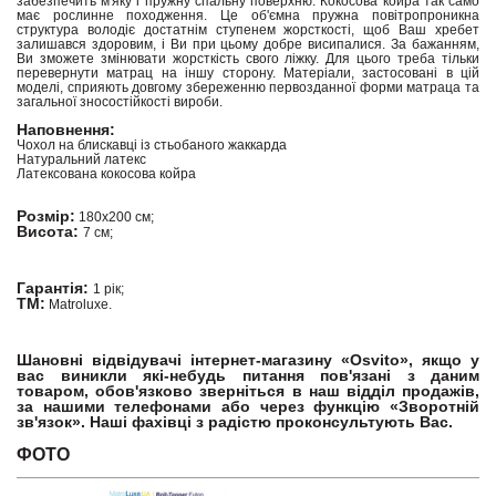
забезпечить м'яку і пружну спальну поверхню. Кокосова койра так само
має рослинне походження. Це об'ємна пружна повітропроникна
структура володіє достатнім ступенем жорсткості, щоб Ваш хребет
залишався здоровим, і Ви при цьому добре висипалися. За бажанням,
Ви зможете змінювати жорсткість свого ліжку. Для цього треба тільки
перевернути матрац на іншу сторону. Матеріали, застосовані в цій
моделі, сприяють довгому збереженню первозданної форми матраца та
загальної зносостійкості вироби.
Наповнення:
Чохол на блискавці із стьобаного жаккарда
Натуральний латекс
Латексована кокосова койра
Розмір:
180х200 см;
Висота:
7 см;
Гарантія:
1 рік;
ТМ:
Matroluxe.
Шановні відвідувачі інтернет-магазину «Osvito», якщо у
вас виникли які-небудь питання пов'язані з даним
товаром, обов'язково зверніться в наш відділ продажів,
за нашими телефонами або через функцію «Зворотній
зв'язок». Наші фахівці з радістю проконсультують Вас.
ФОТО