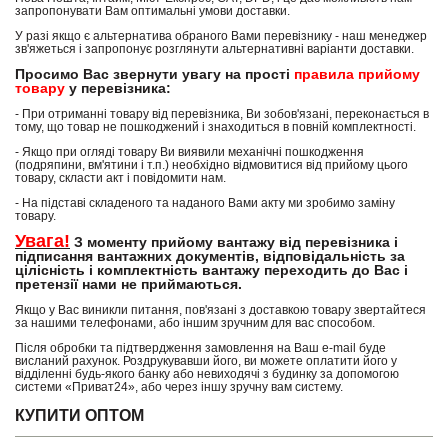
запропонувати Вам оптимальні умови доставки.
У разі якщо є альтернатива обраного Вами перевізнику - наш менеджер
зв'яжеться і запропонує розглянути альтернативні варіанти доставки.
Просимо Вас звернути увагу на прості
правила прийому
товару
у перевізника:
- При отриманні товару від перевізника, Ви зобов'язані, переконається в
тому, що товар не пошкоджений і знаходиться в повній комплектності.
- Якщо при огляді товару Ви виявили механічні пошкодження
(подряпини, вм'ятини і т.п.) необхідно відмовитися від прийому цього
товару, скласти акт і повідомити нам.
- На підставі складеного та наданого Вами акту ми зробимо заміну
товару.
Увага!
З моменту прийому вантажу від перевізника і
підписання вантажних документів, відповідальність за
цілісність і комплектність вантажу переходить до Вас і
претензії нами не приймаються.
Якщо у Вас виникли питання, пов'язані з доставкою товару звертайтеся
за нашими телефонами, або іншим зручним для вас способом.
Після обробки та підтвердження замовлення на Ваш e-mail буде
висланий рахунок. Роздрукувавши його, ви можете оплатити його у
відділенні будь-якого банку або невиходячі з будинку за допомогою
системи «Приват24», або через іншу зручну вам систему.
КУПИТИ ОПТОМ