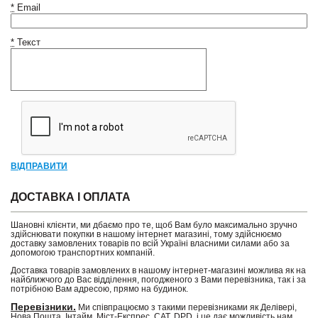
*
Email
*
Текст
ВІДПРАВИТИ
ДОСТАВКА І ОПЛАТА
Шановні клієнти, ми дбаємо про те, щоб Вам було максимально зручно
здійснювати покупки в нашому інтернет магазині, тому здійснюємо
доставку замовлених товарів по всій Україні власними силами або за
допомогою транспортних компаній.
Доставка товарів замовлених в нашому інтернет-магазині можлива як на
найближчого до Вас відділення, погодженого з Вами перевізника, так і за
потрібною Вам адресою, прямо на будинок.
Перевізники.
Ми співпрацюємо з такими перевізниками як Делівері,
Нова Пошта, Інтайм, Міст-Експрес, САТ, DPD, і це дає можливість нам