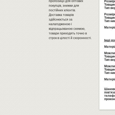
пропозиції для оптових
Розмір
Товщин
покупців, знижки для
Тип вер
постійних клієнтів.
Розмір
Доставка товарів
Товщин
здійснюється за
Тип ни
налагодженою і
Матері
відпрацьованою схемою,
товари приходять точно в
строк в цілості й схоронності.
Інші до
Матеріа
Можлив
Товщин
Тип ве
Можлив
Товщин
Тип ни
Матері
Шановн
пов'яз
телеф
прокон