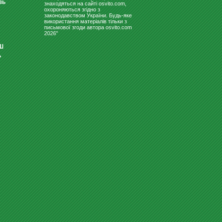
зь
знаходяться на сайті osvito.com,
охороняються згідно з
законодавством України. Будь-яке
використання матеріалів тільки з
письмової згоди автора osvito.com
2026"
Ш
ь
ІГРОВИЙ НАБІР - НОЇВ КОВЧЕГ
(УКРАЇНСЬКИЙ)
2047
Купити
грн
ДИТЯЧИЙ СМАРТ-ГОДИННИК -
KIDIZOOM SMART WATCH D...
2795
Купити
грн