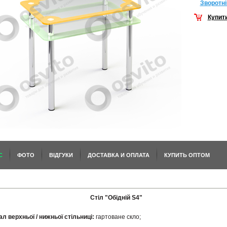
Зворотнi
Купит
С
ФОТО
ВІДГУКИ
ДОСТАВКА И ОПЛАТА
КУПИТЬ ОПТОМ
Стіл "Обідній S4"
л верхньої / нижньої стільниці:
гартоване скло;