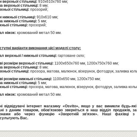
и верхньої стільниці:
910х610х760 мм;
а верхньої стільниці:
8 мм;
хньої стільниці:
прозорий;
и нижньої стільниці:
910х610 мм;
а нижньої стільниці:
5 мм;
жньої стільниці:
прозорий;
ал ніжок:
хромований метал 50 мм.
ступні варіанти виконання цієї моделі столу:
л верхньої / нижньої стільниці:
гартоване скло;
і розміри верхньої стільниці:
1100х650х760 мм, 1200х750х760 мм;
а верхньої стільниці:
8 мм;
рхньої стільниці:
прозора, матова, малюнок, візерунок, фотодрук, заливка кол
і розміри нижньої стільниці:
1100х650 мм, 1200х750 мм;
а нижньої стільниці:
5 мм;
жньої стільниці:
прозора, матова, малюнок, візерунок, фотодрук, заливка коль
ал ніжок:
хромований метал 50 мм.
і відвідувачі інтернет магазину «Osvito», якщо у вас виникли будь-як
ані з даним товаром, обов'язково зверніться в наш відділ продажів, з
онами або через функцію «Зворотній зв'язок». Наші фахівці з 
сультують Вас.