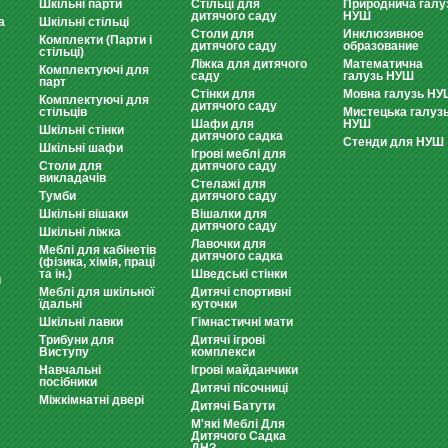
Шкільні парти
Стільці для
Природнича галу
дитячого саду
НУШ
а
Шкільні стільці
Столи для
Инклюзивное
Комплекти (Парти і
дитячого саду
образование
стільці)
Ліжка для дитячого
Математична
Комплектуючі для
саду
галузь НУШ
парт
Стінки для
Мовна галузь НУ
Комплектуючі для
дитячого саду
стільців
Мистецька галуз
Шафи для
НУШ
Шкільні стінки
дитячого садка
Стенди для НУШ
Шкільні шафи
Ігрові меблі для
Столи для
дитячого саду
викладачів
Стелажі для
Тумби
дитячого саду
Шкільні вішаки
Вішалки для
дитячого саду
Шкільні ліжка
Лавочки для
Меблі для кабінетів
дитячого садка
(фізика, хімія, праці
та ін.)
Шведські стінки
и
Меблі для шкільної
Дитячі спортивні
їдальні
куточки
Шкільні лавки
Гімнастичні мати
Трибуни для
Дитячі ігрові
Виступу
комплекси
Навчальні
Ігрові майданчики
посібники
Дитячі пісочниці
Міжкімнатні двері
Дитячі Батути
М'які Меблі Для
Дитячого Садка