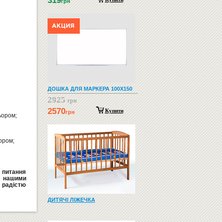
319
грн
ДОШКА ДЛЯ МАРКЕРА 100Х150
2925
грн
2570
Купити
грн
ьором;
ором;
і питання
а нашими
радістю
ДИТЯЧІ ЛІЖЕЧКА