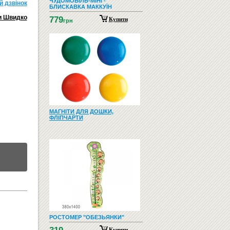
ЧУДОМОБІЛЬ-МІНІ -
й дзвiнок
БЛИСКАВКА МАККУЇН
и Швидко
779
Купити
грн
МАГНІТИ ДЛЯ ДОШКИ,
ФЛІПЧАРТИ
РОСТОМЕР "ОБЕЗЬЯНКИ"
Купити