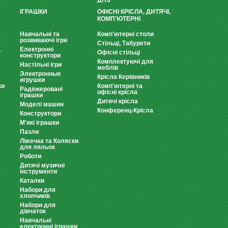
ДНЗ
ІГРАШКИ
ОФІСНІ КРІСЛА, ДИТЯЧІ,
КОМП'ЮТЕРНІ
Навчальні та
Комп'ютерні столи
розвиваючі ігри
Стільці, Табурети
Електронні
т
Офісні стільці
конструктори
Комплектуючі для
Настільні ігри
меблів
Электронные
Крісла Керівників
игрушки
ки
Комп'ютерні та
Радіокеровані
офісні крісла
іграшки
Дитячі крісла
Моделі машин
Конференц-Крісла
Конструктори
М'які іграшки
Пазли
Ліжечка та Коляски
для ляльок
Роботи
Дитячі музичні
інструменти
Каталки
Набори для
хлопчиків
Набори для
дівчаток
Навчальні
електронні іграшки