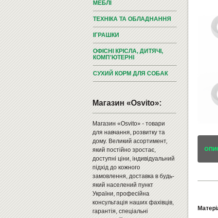
МЕБЛІ
ТЕХНІКА ТА ОБЛАДНАННЯ
ІГРАШКИ
ОФІСНІ КРІСЛА, ДИТЯЧІ,
КОМП'ЮТЕРНІ
СУХИЙ КОРМ ДЛЯ СОБАК
Магазин «Osvito»:
Магазин «Osvito» - товари
для навчання, розвитку та
дому. Великий асортимент,
ОПИ
який постійно зростає,
доступні ціни, індивідуальний
підхід до кожного
замовлення, доставка в будь-
який населений пункт
України, професійна
консультація наших фахівців,
Матеріа
гарантія, спеціальні