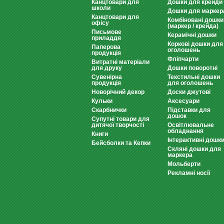
Канцтовари для
Дошки для крейди
школи
Дошки для маркер
Канцтовари для
Комбіновані дошки
офісу
(маркер / крейда)
Письмове
Керамічні дошки
приладдя
Коркові дошки для
Паперова
оголошень
продукція
Фліпчарти
Витратні матеріали
для друку
Дошки поворотні
Сувенірна
Текстильні дошки
продукція
для оголошень
Новорічний декор
Доски джутові
Кульки
Аксесуари
Скарбнички
Підставки для
дошок
Супутні товари для
дитячої творчості
Освітлювальне
обладнання
Книги
Інтерактивні дошк
Бейсболки та Кепки
Скляні дошки для
маркера
Мольберти
Рекламні носії