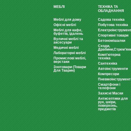
МЕБЛІ
ТЕХНІКА ТА
ОБЛАДНАННЯ
Меблі для дому
Садова техніка
Офісні меблі
Побутова техніка
Меблі для кафе,
Електроінструмен
буфетів, їдалень
Спортивні товари
Вуличні меблі та
Бетономішалки
аксесуари
Сходи,
Медичні меблі
Драбини,Стрем’ян
Лабораторні меблі
Комп'ютерна
Промислові меблі,
техніка
верстаки
Сантехніка
Зоотовари (Товари
Автоінструменти
Для Тварин)
Компресори
Пневмоінструмент
Смартфони і
телефони
Захисні Маски
Антисептики для
рук, шкіри,
поверхонь,
предметів