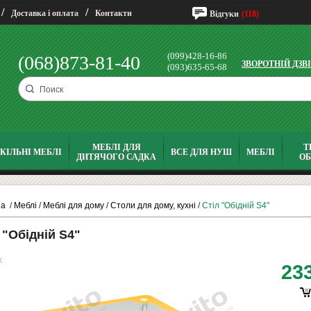
/
/
Доставка і оплата
Контакти
Відгуки
(118)
(099)428-16-86
(068)873-81-40
ЗВОРОТНІЙ ДЗВ
(093)635-65-68
МЕБЛІ ДЛЯ
Т
КІЛЬНІ МЕБЛІ
ВСЕ ДЛЯ НУШ
МЕБЛІ
ДИТЯЧОГО САДКА
О
на
/
Меблі
/
Меблі для дому
/
Столи для дому, кухні
/
Стіл "Обідній S4"
 "Обідній S4"
:
23