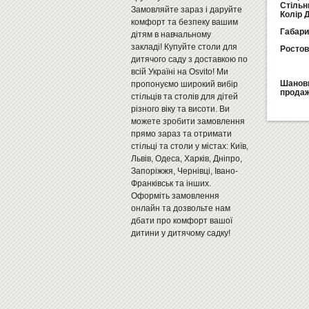
Стільн
Замовляйте зараз і даруйте
Колір 
комфорт та безпеку вашим
Габари
дітям в навчальному
закладі! Купуйте столи для
Ростов
дитячого саду з доставкою по
всій Україні на Osvito! Ми
Шановн
пропонуємо широкий вибір
продаж
стільців та столів для дітей
різного віку та висоти. Ви
можете зробити замовлення
прямо зараз та отримати
стільці та столи у містах: Київ,
Львів, Одеса, Харків, Дніпро,
Запоріжжя, Чернівці, Івано-
Франківськ та інших.
Оформіть замовлення
онлайн та дозвольте нам
дбати про комфорт вашої
дитини у дитячому садку!