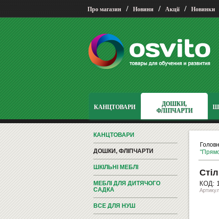
/
/
/
Про магазин
Новини
Акції
Новинки
ДОШКИ,
КАНЦТОВАРИ
Ш
ФЛІПЧАРТИ
КАНЦТОВАРИ
Голов
ДОШКИ, ФЛІПЧАРТИ
"Прямо
ШКІЛЬНІ МЕБЛІ
Стіл
МЕБЛІ ДЛЯ ДИТЯЧОГО
КОД: 
САДКА
Артику
ВСЕ ДЛЯ НУШ