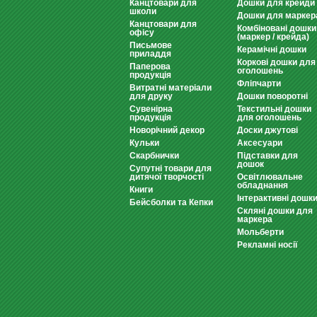
Канцтовари для
Дошки для крейди
школи
Дошки для маркер
Канцтовари для
Комбіновані дошки
офісу
(маркер / крейда)
Письмове
Керамічні дошки
приладдя
Коркові дошки для
Паперова
оголошень
продукція
Фліпчарти
Витратні матеріали
для друку
Дошки поворотні
Сувенірна
Текстильні дошки
продукція
для оголошень
Новорічний декор
Доски джутові
Кульки
Аксесуари
Скарбнички
Підставки для
дошок
Супутні товари для
дитячої творчості
Освітлювальне
обладнання
Книги
Інтерактивні дошк
Бейсболки та Кепки
Скляні дошки для
маркера
Мольберти
Рекламні носії