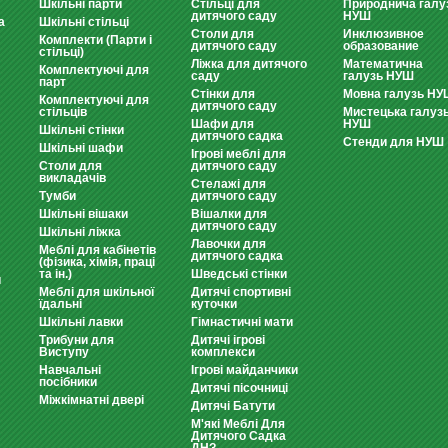
Шкільні парти
Стільці для
Природнича галу
дитячого саду
НУШ
а
Шкільні стільці
Столи для
Инклюзивное
Комплекти (Парти і
дитячого саду
образование
стільці)
Ліжка для дитячого
Математична
Комплектуючі для
саду
галузь НУШ
парт
Стінки для
Мовна галузь НУ
Комплектуючі для
дитячого саду
стільців
Мистецька галуз
Шафи для
НУШ
Шкільні стінки
дитячого садка
Стенди для НУШ
Шкільні шафи
Ігрові меблі для
Столи для
дитячого саду
викладачів
Стелажі для
Тумби
дитячого саду
Шкільні вішаки
Вішалки для
дитячого саду
Шкільні ліжка
Лавочки для
Меблі для кабінетів
дитячого садка
(фізика, хімія, праці
та ін.)
Шведські стінки
и
Меблі для шкільної
Дитячі спортивні
їдальні
куточки
Шкільні лавки
Гімнастичні мати
Трибуни для
Дитячі ігрові
Виступу
комплекси
Навчальні
Ігрові майданчики
посібники
Дитячі пісочниці
Міжкімнатні двері
Дитячі Батути
М'які Меблі Для
Дитячого Садка