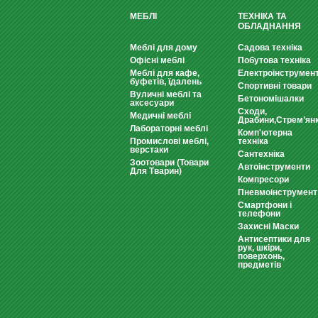
МЕБЛІ
ТЕХНІКА ТА
ОБЛАДНАННЯ
Меблі для дому
Садова техніка
Офісні меблі
Побутова техніка
Меблі для кафе,
Електроінструмен
буфетів, їдалень
Спортивні товари
Вуличні меблі та
Бетономішалки
аксесуари
Сходи,
Медичні меблі
Драбини,Стрем’ян
Лабораторні меблі
Комп'ютерна
Промислові меблі,
техніка
верстаки
Сантехніка
Зоотовари (Товари
Автоінструменти
Для Тварин)
Компресори
Пневмоінструмент
Смартфони і
телефони
Захисні Маски
Антисептики для
рук, шкіри,
поверхонь,
предметів