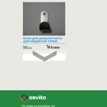
ГАЧОК ДЛЯ ШКІЛЬНОЇ ПАРТИ
(ДЛЯ КВАДРАТНОЇ ТРУБИ)
50
Купити
грн
НАБІР МАРКЕРІВ З ГУБКОЮ ДЛЯ
ДОШКИ "BUROMAX BM 8...
115
Купити
грн
"Усі права на матеріали, які