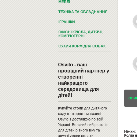
МЕБЛІ
ТЕХНІКА ТА ОБЛАДНАННЯ
ІГРАШКИ
ОФІСНІ КРІСЛА, ДИТЯЧІ,
КОМП'ЮТЕРНІ
СУХИЙ КОРМ ДЛЯ СОБАК
Osvito - ваш
провідний партнер у
створенні
найкращого
середовища для
дітей!
ОПИ
Купуйте столи для дитячого
саду в інтернет-магазині
Osvito з доставкою по всій
Україні. Великий вибір столів
для дітей різного віку та
Ніжки:
Колір 
зручні умови оплати.