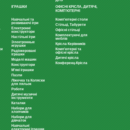
ДНЗ
ІГРАШКИ
ОФІСНІ КРІСЛА, ДИТЯЧІ,
КОМП'ЮТЕРНІ
Навчальні та
Комп'ютерні столи
розвиваючі ігри
Стільці, Табурети
Електронні
т
Офісні стільці
конструктори
Комплектуючі для
Настільні ігри
меблів
Электронные
Крісла Керівників
игрушки
ки
Комп'ютерні та
Радіокеровані
офісні крісла
іграшки
Дитячі крісла
Моделі машин
Конференц-Крісла
Конструктори
М'які іграшки
Пазли
Ліжечка та Коляски
для ляльок
Роботи
Дитячі музичні
інструменти
Каталки
Набори для
хлопчиків
Набори для
дівчаток
Навчальні
електронні іграшки