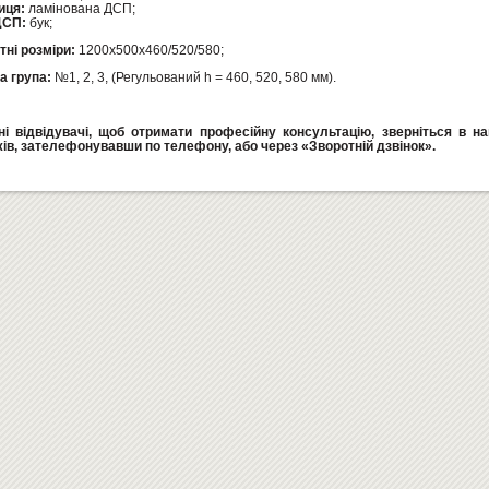
иця:
ламінована ДСП;
ДСП:
бук;
тні розміри:
1200х500х460/520/580;
а група:
№1, 2, 3, (Регульований h = 460, 520, 580 мм).
і відвідувачі, щоб отримати професійну консультацію, зверніться в на
ів, зателефонувавши по телефону, або через «Зворотній дзвінок».