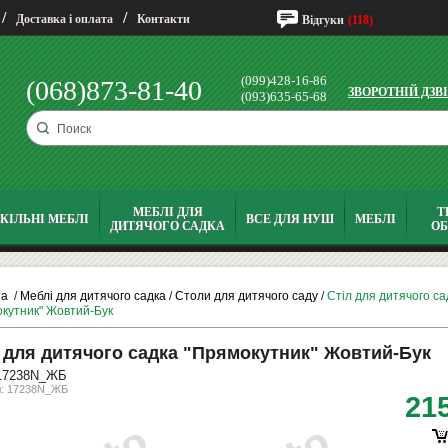
/
/
Доставка і оплата
Контакти
Відгуки
(118)
(099)428-16-86
(068)873-81-40
ЗВОРОТНІЙ ДЗВ
(093)635-65-68
МЕБЛІ ДЛЯ
Т
КІЛЬНІ МЕБЛІ
ВСЕ ДЛЯ НУШ
МЕБЛІ
ДИТЯЧОГО САДКА
О
на
/
Меблі для дитячого садка
/
Столи для дитячого саду
/
Стіл для дитячого са
кутник" Жовтий-Бук
 для дитячого садка "Прямокутник" Жовтий-Бук
17238N_ЖБ
л: 17238N_ЖБ
21