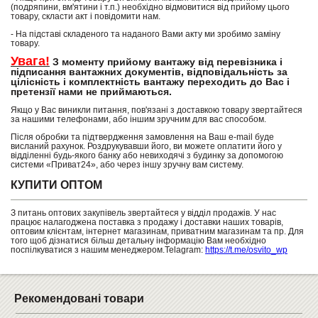
(подряпини, вм'ятини і т.п.) необхідно відмовитися від прийому цього
товару, скласти акт і повідомити нам.
- На підставі складеного та наданого Вами акту ми зробимо заміну
товару.
Увага!
З моменту прийому вантажу від перевізника і
підписання вантажних документів, відповідальність за
цілісність і комплектність вантажу переходить до Вас і
претензії нами не приймаються.
Якщо у Вас виникли питання, пов'язані з доставкою товару звертайтеся
за нашими телефонами, або іншим зручним для вас способом.
Після обробки та підтвердження замовлення на Ваш e-mail буде
висланий рахунок. Роздрукувавши його, ви можете оплатити його у
відділенні будь-якого банку або невиходячі з будинку за допомогою
системи «Приват24», або через іншу зручну вам систему.
КУПИТИ ОПТОМ
З питань оптових закупівель звертайтеся у відділ продажів. У нас
працює налагоджена поставка з продажу і доставки наших товарів,
оптовим клієнтам, інтернет магазинам, приватним магазинам та пр. Для
того щоб дізнатися більш детальну інформацію Вам необхідно
поспілкуватися з нашим менеджером.Telagram:
https://t.me/osvito_wp
Рекомендовані товари