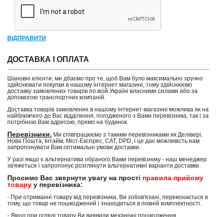
ВІДПРАВИТИ
ДОСТАВКА І ОПЛАТА
Шановні клієнти, ми дбаємо про те, щоб Вам було максимально зручно
здійснювати покупки в нашому інтернет магазині, тому здійснюємо
доставку замовлених товарів по всій Україні власними силами або за
допомогою транспортних компаній.
Доставка товарів замовлених в нашому інтернет-магазині можлива як на
найближчого до Вас відділення, погодженого з Вами перевізника, так і за
потрібною Вам адресою, прямо на будинок.
Перевізники.
Ми співпрацюємо з такими перевізниками як Делівері,
Нова Пошта, Інтайм, Міст-Експрес, САТ, DPD, і це дає можливість нам
запропонувати Вам оптимальні умови доставки.
У разі якщо є альтернатива обраного Вами перевізнику - наш менеджер
зв'яжеться і запропонує розглянути альтернативні варіанти доставки.
Просимо Вас звернути увагу на прості
правила прийому
товару
у перевізника:
- При отриманні товару від перевізника, Ви зобов'язані, переконається в
тому, що товар не пошкоджений і знаходиться в повній комплектності.
- Якщо при огляді товару Ви виявили механічні пошкодження