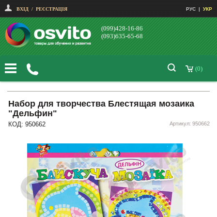
ВХІД
/
РЕЄСТРАЦІЯ
РУС
|
УКР
(099)428-16-86
(093)635-65-68
(0)
Набор для творчества Блестящая мозаика
"Дельфин"
КОД: 950662
Артикул: 950662