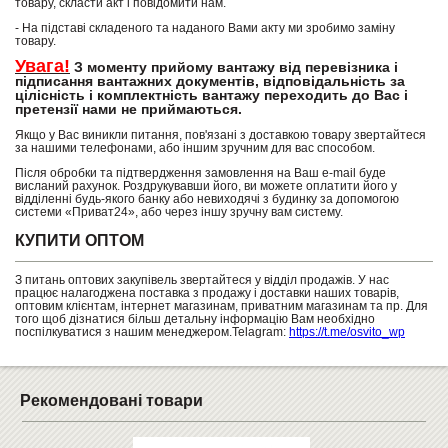
товару, скласти акт і повідомити нам.
- На підставі складеного та наданого Вами акту ми зробимо заміну
товару.
Увага!
З моменту прийому вантажу від перевізника і
підписання вантажних документів, відповідальність за
цілісність і комплектність вантажу переходить до Вас і
претензії нами не приймаються.
Якщо у Вас виникли питання, пов'язані з доставкою товару звертайтеся
за нашими телефонами, або іншим зручним для вас способом.
Після обробки та підтвердження замовлення на Ваш e-mail буде
висланий рахунок. Роздрукувавши його, ви можете оплатити його у
відділенні будь-якого банку або невиходячі з будинку за допомогою
системи «Приват24», або через іншу зручну вам систему.
КУПИТИ ОПТОМ
З питань оптових закупівель звертайтеся у відділ продажів. У нас
працює налагоджена поставка з продажу і доставки наших товарів,
оптовим клієнтам, інтернет магазинам, приватним магазинам та пр. Для
того щоб дізнатися більш детальну інформацію Вам необхідно
поспілкуватися з нашим менеджером.Telagram:
https://t.me/osvito_wp
Рекомендовані товари