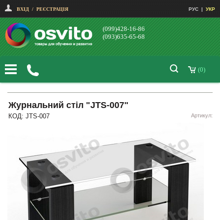
ВХІД
/
РЕЄСТРАЦІЯ
РУС
|
УКР
(099)428-16-86
(093)635-65-68
(0)
Журнальний стіл "JTS-007"
КОД: JTS-007
Артикул: