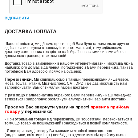
ВІДПРАВИТИ
ДОСТАВКА І ОПЛАТА
Шановні клієнти, ми дбаємо про те, щоб Вам було максимально зручно
здійснювати покупки в нашому інтернет магазині, тому здійснюємо
доставку замовлених товарів по всій Україні власними силами або за
допомогою транспортних компаній.
Доставка товарів замовлених в нашому інтернет-магазині можлива як на
найближчого до Вас відділення, погодженого з Вами перевізника, так і за
потрібною Вам адресою, прямо на будинок.
Перевізники.
Ми співпрацюємо з такими перевізниками як Делівері,
Нова Пошта, Інтайм, Міст-Експрес, САТ, DPD, і це дає можливість нам
запропонувати Вам оптимальні умови доставки.
У разі якщо є альтернатива обраного Вами перевізнику - наш менеджер
зв'яжеться і запропонує розглянути альтернативні варіанти доставки.
Просимо Вас звернути увагу на прості
правила прийому
товару
у перевізника:
- При отриманні товару від перевізника, Ви зобов'язані, переконається в
тому, що товар не пошкоджений і знаходиться в повній комплектності.
- Якщо при огляді товару Ви виявили механічні пошкодження
(подряпини, вм'ятини і т.п.) необхідно відмовитися від прийому цього