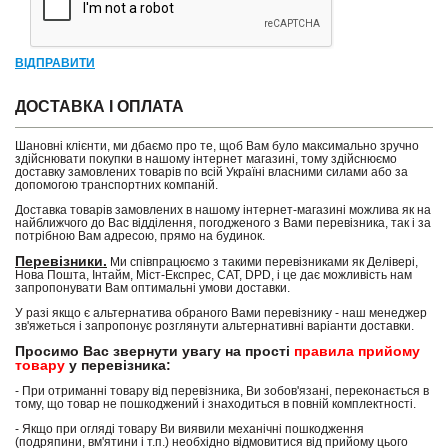
ВІДПРАВИТИ
ДОСТАВКА І ОПЛАТА
Шановні клієнти, ми дбаємо про те, щоб Вам було максимально зручно
здійснювати покупки в нашому інтернет магазині, тому здійснюємо
доставку замовлених товарів по всій Україні власними силами або за
допомогою транспортних компаній.
Доставка товарів замовлених в нашому інтернет-магазині можлива як на
найближчого до Вас відділення, погодженого з Вами перевізника, так і за
потрібною Вам адресою, прямо на будинок.
Перевізники.
Ми співпрацюємо з такими перевізниками як Делівері,
Нова Пошта, Інтайм, Міст-Експрес, САТ, DPD, і це дає можливість нам
запропонувати Вам оптимальні умови доставки.
У разі якщо є альтернатива обраного Вами перевізнику - наш менеджер
зв'яжеться і запропонує розглянути альтернативні варіанти доставки.
Просимо Вас звернути увагу на прості
правила прийому
товару
у перевізника:
- При отриманні товару від перевізника, Ви зобов'язані, переконається в
тому, що товар не пошкоджений і знаходиться в повній комплектності.
- Якщо при огляді товару Ви виявили механічні пошкодження
(подряпини, вм'ятини і т.п.) необхідно відмовитися від прийому цього