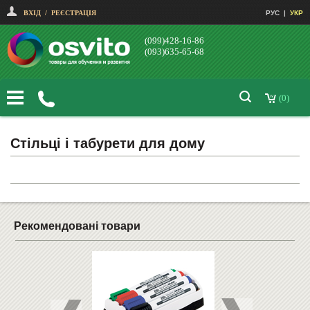
ВХІД
/
РЕЄСТРАЦІЯ
РУС
|
УКР
(099)428-16-86
(093)635-65-68
(0)
Стільці і табурети для дому
Рекомендовані товари