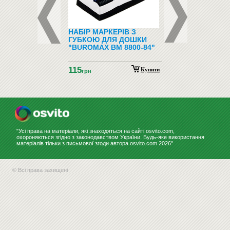
ФОНИ І
НАБІР МАРКЕРІВ З
ПІДЛОГОВІ ВІШАЛ
ФОНИ
ГУБКОЮ ДЛЯ ДОШКИ
"BUROMAX BM 8800-84"
115
Купити
грн
"Усі права на матеріали, які знаходяться на сайті osvito.com,
охороняються згідно з законодавством України. Будь-яке використання
матеріалів тільки з письмової згоди автора osvito.com 2026"
© Всі права захищені