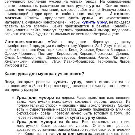
регулярного скопления мусора на улицах города. На современном
урны.
рынке предложены различные по конструкции
Они не менее
важны для имиджа компаний, которые заботятся о благоустройстве
Интернет-
прилегающей территории и собственном имидже.
магазин
урны
«Osvito» предлагает купить
из качественного
купить урну
,
материала, с удобной конструкцией. Чтобы
не придется
тратить много времени. Заказ производится в режиме «онлайн».
Специалисты сайта помогут сделать правильный выбор, подобрать
вариант, который будет оптимальным по всем параметрам и цене.
Интернет-магазин «
Osvito» осуществит бережную доставку
приобретенной продукции в любую точку Украины. За 1-2 суток товар в
любом количестве будет привезен в Киев, Харьков, Луганск, Запорожье,
Одессу, Чернигов, Полтаву, Кировоград, Херсон, Черкассы, Донецк,
Сумы, Симферополь, Днепропетровск, Черновцы, Ровно, Житомир,
Хмельницкий, Винницу, Луцк, Ивано-Франковск, Тернополь, Львов,
Ужгород и т.д.
Какая урна для мусора лучше всего?
купить урну,
Люди, которые решили
часто сталкиваются со
сложностями выбора. На рынке представлены различные по форме и
материалу мусорки:
У
рна для мусора
из дерева. Чаще всего для изготовления
таких конструкций используют сосновые породы дерева. Из
положительных сторон – красивый вид и экологичность. Однако
есть и существенные недостатки. Дерево подвержено влиянию
окружающей среды, поэтому нужно быть готовым к тому, что
купить урну
через несколько лет придется
снова.
Урна для мусора
из бетона. Еще несколько лет такие
конструкции были весьма популярны. Они стоят дешево,
достаточно устойчивы, однако быстро теряют свой эстетический
урна для мусора
вид. Кроме того, такая
является достаточно