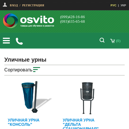
ВХОД
/
РЕГИСТРАЦИЯ
РУС
|
УКР
(099)428-16-86
(093)635-65-68
(0)
Уличные урны
Сортировать
УЛИЧНАЯ УРНА
УЛИЧНАЯ УРНА
"КОНСОЛЬ"
"ДЕЛЬТА
СТАЦИОНАРНАЯ"