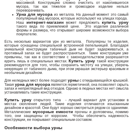
массивной. Конструкцию сложно очистить от накопившегося
мусора, так как тяжелое и громоздкое изделие нельзя
переворачивать.
Урна для мусора
из металла. На данный момент это самый
популярный вид мусорок, которые используют на улицах города.
интернет-магазин
купить урну
Наш
может предложить
такого вида по приемлемой цене. Это изделия различной
формы и размера, что открывает широкие возможности выбора
покупателю.
Есть несколько вариантов урн из металла. Популярны те изделия,
которые оснащены специальной встроенной пепельницей. Благодаря
уникальной конструкции табачный дым не будет задерживаться, а
противный запах не будет распространяться. Такие конструкции уже
привычны, так как в соответствии с законодательством разрешается
Купить урну
курить лишь в специальных местах.
такой конструкции
рекомендуется для того, чтобы сохранить чистоту на улицах, уберечь
некурящих от табачного дыма, при этом украшая экстерьер красивым и
необычным дизайном.
урны
Для нелюдных мест более подходят
с откидывающейся крышкой.
урна для мусора
Такая
является герметичной, она позволяет скрыть
запах и неприглядный вид отходов. Однако в людных местах нет смысла
устанавливать такие конструкции.
Купить урну
открытого типа - лучший вариант для установки в
местах скопления людей. Такие изделия отличаются изысканным
дизайном и красотой. Они будут хорошо смотреться рядом со зданиями.
мусорные емкости
Металлические
прочны и долговечны, помимо
того, они защищены от коррозии. Чтобы обеспечить надежность
конструкции, ее покрывают специальным составом.
Особенности выбора урны