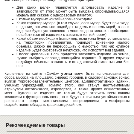
контейнера. В выборе помогут следующие критерии:
Для каких целей планируется использовать изделие (в
зависимости от этого может быть выбрана опрокидывающаяся
модель или скажем с одноразовым пакетом)
Сколько мусорных контейнеров необходимо
Каков характер мусора (в том случае, если мусор будет при входе
в здание, оптимально подойдет модель с пепельницей, а если
изделие будет установлено в многолюдных местах, необходимо
позаботиться об изделиях с выемным контейнером)
Какой объем необходим (например, если урна будет установлена
на территории предприятия, подойдет контейнер малого
объема). Важно не переборщить с емкостью, так как крупное
изделие будет смотреться неуклюже, что испортит вид здания.
Способ крепления. Если придется закрепить изделие на земле,
лучше выбрать опрокидывающийся вариант. В других случаях
подойдут обычные варианты с вкладываемой емкостью или без
нее.
урны
Купленные на сайте «Osvito»
могут быть использованы для
сбора мусора на площадях, скверах городов, в садово-парковых зонах,
вблизи торгово-развлекательных центров, административных зданий,
учебных учреждений. Помимо этого, они станут неотъемлемым
атрибутом автовокзалов, аэропортов, а также других общественных
мест. Купленные изделия не только будут отвечать всем вашим
желаниям к функциональности, но и будут отличаться устойчивостью к
различного рода механическим повреждениям, атмосферным
воздействиям, обладать красивым дизайном.
Рекомендуемые товары