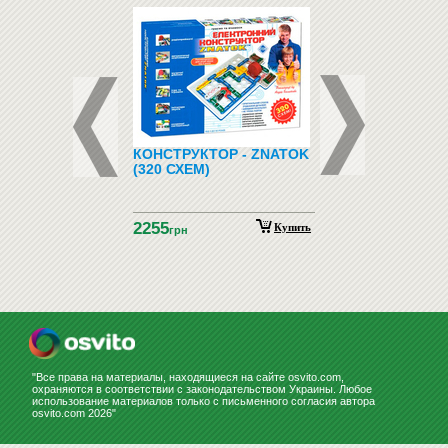
Р НА МЕСЯЦ СУХ.-
КОНСТРУКТОР - ZNATOK
ОСВЕТИТЕЛЬНОЕ
 В АЛЮМИН.
(320 СХЕМ)
ОБОРУДОВАНИЕ
 90X60
(СВЕТИЛЬНИКИ Д
ДОСОК)
2255
Купить
Купить
н
грн
"Все права на материалы, находящиеся на сайте osvito.com,
охраняются в соответствии с законодательством Украины. Любое
использование материалов только с письменного согласия автора
osvito.com 2026"