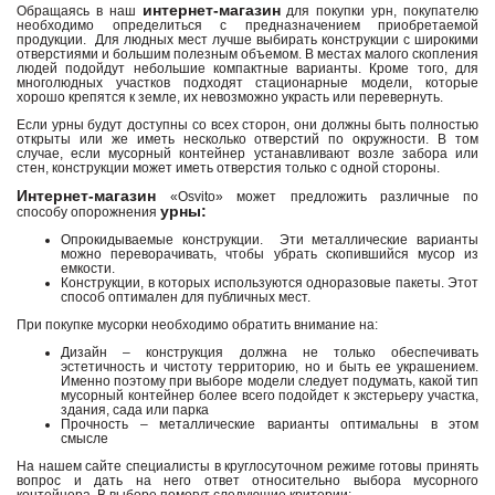
интернет-магазин
Обращаясь в наш
для покупки урн, покупателю
необходимо определиться с предназначением приобретаемой
продукции. Для людных мест лучше выбирать конструкции с широкими
отверстиями и большим полезным объемом. В местах малого скопления
людей подойдут небольшие компактные варианты. Кроме того, для
многолюдных участков подходят стационарные модели, которые
хорошо крепятся к земле, их невозможно украсть или перевернуть.
Если урны будут доступны со всех сторон, они должны быть полностью
открыты или же иметь несколько отверстий по окружности. В том
случае, если мусорный контейнер устанавливают возле забора или
стен, конструкции может иметь отверстия только с одной стороны.
Интернет-магазин
«Osvito» может предложить различные по
урны:
способу опорожнения
Опрокидываемые конструкции. Эти металлические варианты
можно переворачивать, чтобы убрать скопившийся мусор из
емкости.
Конструкции, в которых используются одноразовые пакеты. Этот
способ оптимален для публичных мест.
При покупке мусорки необходимо обратить внимание на:
Дизайн – конструкция должна не только обеспечивать
эстетичность и чистоту территорию, но и быть ее украшением.
Именно поэтому при выборе модели следует подумать, какой тип
мусорный контейнер более всего подойдет к экстерьеру участка,
здания, сада или парка
Прочность – металлические варианты оптимальны в этом
смысле
На нашем сайте специалисты в круглосуточном режиме готовы принять
вопрос и дать на него ответ относительно выбора мусорного