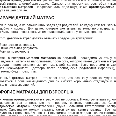
купить ортопедический матрас
не слишком мягкий и при этом не чрезмерно
вый взгляд, сложнейшая задача. Однако, она упростится, если обратиться
ет-магазин матрасов
. Профессионалы подскажут, какие
ортопедические
ут в вашем случае.
ИРАЕМ ДЕТСКИЙ МАТРАС
овно, это одна из сложнейших задач для родителей. Каждому хочется, что
добно и хорошо. Для деток, которые уже вышли из молочного возраста,
 быть достаточно жесткими (изделие подбирают с учетом возраста).
того,
детский матрас
должен отвечать следующим критериям:
Безопасные материалы
Относительная упругость
Ровная поверхность
аясь в
интернет-магазин матрасов
за покупкой, необходимо узнать у п
 изделия, материал наполнителя, прочность, которую имеет
детский матр
изделия, предназначенные для малышей должны быть простыми в ухо
нет необходимость (детвора часто преподносит родителям сюрпризы)
с
можно будет почистить.
твенный
детский матрас
– это залог того, что осанка у ребенка будет п
оваться. После насыщенного дня он сможет хорошенько отдохнуть и н
и для новых свершений.
ОРОГИЕ МАТРАСЫ ДЛЯ ВЗРОСЛЫХ
ня
купить ортопедический матрас
– это не роскошь. Нужно учитывать то, чт
 делается раз в несколько лет, поэтому затраты оправдаются. Сов
едические матрасы
представлены двумя большими категориями: беспр
ные. Однозначно нельзя сказать, какой лучше
купить матрас
. Все за
дуальных требований человека. Есть замечательные модели в обеих категори