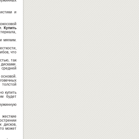
ружинных
истики и
ВСЁ ДЛЯ НУШ
кокосовой
и.
Купить
териала,
и мягким.
сткости,
ибов, что
тью, так
дисками.
 средней
сновой.
говечных
ИГРОВОЙ НАБОР - НОЕВ
 толстой
КОВЧЕГ (УКРАИНСКИЙ)
но купить
2047
Купить
грн
ом будет
ружинную
жесткие
бострении
 дисков,
Это может