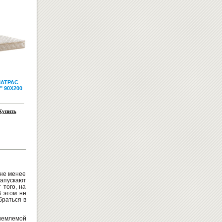
ДОСКИ ДЛЯ МАРКЕРА
АТРАС
 90X200
Купить
ДОСКА ПРОБКОВАЯ 90Х120
1800
грн
 не менее
1750
Купить
грн
апускают
 того, на
В этом не
браться в
иемлемой