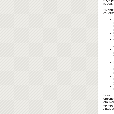
Недор
издели
Выбир
собств
Если 
ортопе
его мо
протру
лишь у