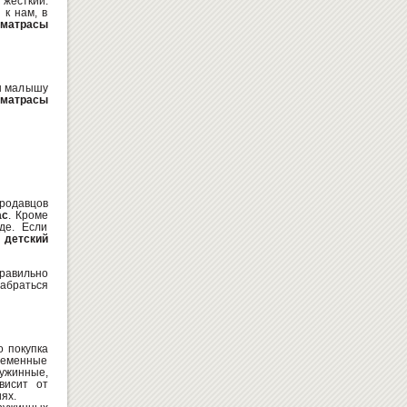
 жесткий.
 к нам, в
 матрасы
АВТО-КОНСТРУКТОР -
PORSCHE CAYENNE TURBO
бы малышу
545
грн
матрасы
425
Купить
грн
родавцов
ас
. Кроме
де. Если
,
детский
равильно
ЧУДОМОБИЛЬ-МИНИ - МОЛНИЯ
абраться
МАККУИН
779
Купить
грн
о покупка
ременные
ужинные,
висит от
ях.