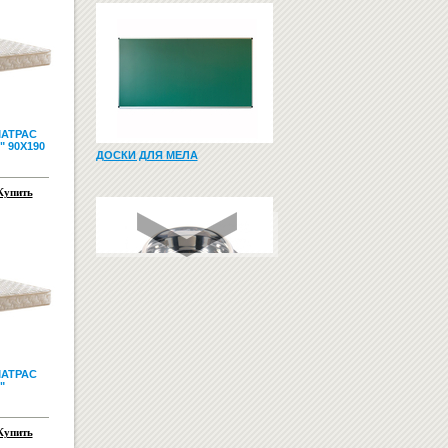
АТРАС
 90X190
ДОСКИ ДЛЯ МЕЛА
Купить
МИСКА НА РЕЗИНКЕ 1,8Л
ТРИКСИ 24854
АТРАС
5677.20
Купить
"
грн
Купить