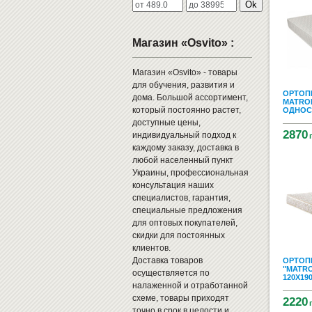
Ok
Магазин «Osvito» :
Магазин «Osvito» - товары
для обучения, развития и
ОРТОП
дома. Большой ассортимент,
MATROL
который постоянно растет,
ОДНОСТ
доступные цены,
2870
индивидуальный подход к
каждому заказу, доставка в
любой населенный пункт
Украины, профессиональная
консультация наших
специалистов, гарантия,
специальные предложения
для оптовых покупателей,
скидки для постоянных
клиентов.
Доставка товаров
ОРТОП
"MATRO
осуществляется по
120X19
налаженной и отработанной
схеме, товары приходят
2220
точно в срок в целости и