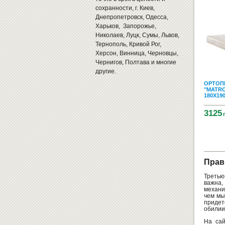
сохранности, г. Киев,
Днепропетровск, Одесса,
Харьков, Запорожье,
Николаев, Луцк, Сумы, Львов,
Тернополь, Кривой Рог,
Херсон, Винница, Черновцы,
Чернигов, Полтава и многие
другие.
ОРТОП
"MATRO
180X19
3125
Прав
Третью
важна,
механи
чем мы
придет
обилии
На са