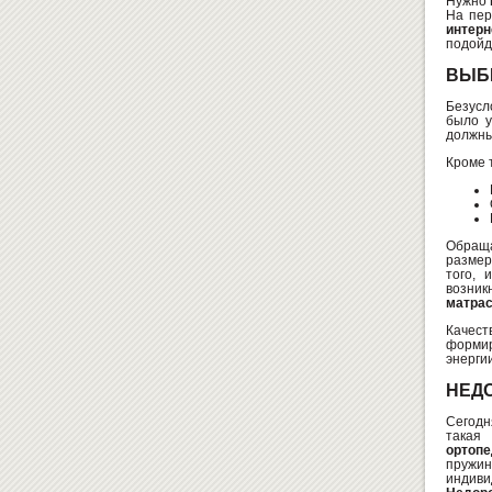
Нужно
На пер
интерн
подойд
ВЫБ
Безусл
было у
должны
Кроме 
Обращ
размер
того, 
возник
матра
Качес
формир
энерги
НЕД
Сегод
такая
ортоп
пружин
индиви