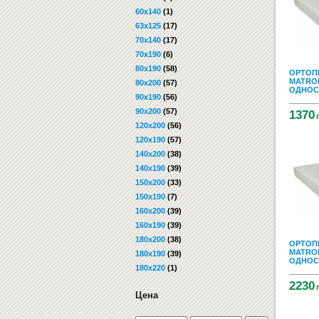
60x140
(1)
63x125
(17)
70x140
(17)
70x190
(6)
80x190
(58)
ОРТОП
MATROL
80x200
(57)
ОДНОСТ
90x190
(56)
90x200
(57)
1370
120x200
(56)
120x190
(57)
140x200
(38)
140x190
(39)
150x200
(33)
150x190
(7)
160x200
(39)
160x190
(39)
180x200
(38)
ОРТОП
MATROL
180x190
(39)
ОДНОСТ
180x220
(1)
2230
Цена