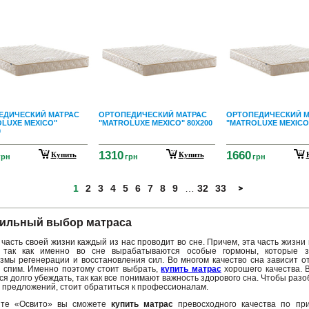
ЕДИЧЕСКИЙ МАТРАС
ОРТОПЕДИЧЕСКИЙ МАТРАС
ОРТОПЕДИЧЕСКИЙ М
LUXE MEXICO"
"MATROLUXE MEXICO" 80X200
"MATROLUXE MEXICO"
0
1310
1660
Купить
Купить
грн
грн
грн
1
2
3
4
5
6
7
8
9
…
32
33
ильный выбор матраса
 часть своей жизни каждый из нас проводит во сне. Причем, эта часть жизни
 так как именно во сне вырабатываются особые гормоны, которые з
змы регенерации и восстановления сил. Во многом качество сна зависит от
 спим. Именно поэтому стоит выбрать,
купить матрас
хорошего качества. 
ся долго убеждать, так как все понимают важность здорового сна. Чтобы разо
 предложений, стоит обратиться к профессионалам.
йте «Освито» вы сможете
купить матрас
превосходного качества по пр