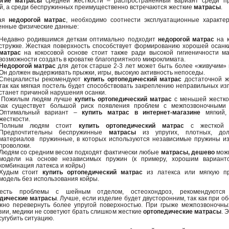
огие матрасы
средней жесткости – распространенный вариант среди п
й, а среди беспружинных преимущественно встречаются жесткие
матрасы
.
ая
недорогой матрас
, необходимо соотнести эксплуатационные характер
енные физические данные:
Недавно родившимся деткам оптимально подходит
недорогой матрас
на 
стружке. Жесткая поверхность способствует формированию хорошей осанк
матрас
на кокосовой основе стоит также ради высокой гигиеничности ма
возможности создать в кроватке благоприятного микроклимата.
Недорогой матрас
для деток старше 2-3 лет может быть более «живучим» 
Он должен выдерживать прыжки, игры, высокую активность непоседы.
Специалисты рекомендуют
купить ортопедический матрас
достаточной же
так как мягкая постель будет способствовать закреплению неправильных изг
станет причиной нарушения осанки.
Пожилым людям лучше
купить ортопедический матрас
с меньшей жесткос
как существует большой риск появления проблем с межпозвоночными 
Оптимальный вариант –
купить матрас в интернет-магазине
мягкий,
жесткости.
Полным людям стоит
купить ортопедический матрас
с жесткой о
Предпочтительны беспружинные
матрасы
из упругих, плотных, дол
материалов пружинные, в которых используются независимые пружины из
проволоки.
Людям со средним весом подходят фактически любые
матрасы, дешево
мож
модели на основе независимых пружин (к примеру, хорошим вариант
комбинация латекса и койры)
Худым стоит
купить ортопедический матрас
из латекса или мягкую п
модель без использования койры.
есть проблемы с шейным отделом, остеохондроз, рекомендуются 
дические матрасы
. Лучше, если изделие будет двусторонним, так как при о
жно перевернуть более упругой поверхностью. При грыже межпозвоночных
зии, медики не советуют брать слишком жесткие
ортопедические матрасы
. 
сугубить ситуацию.