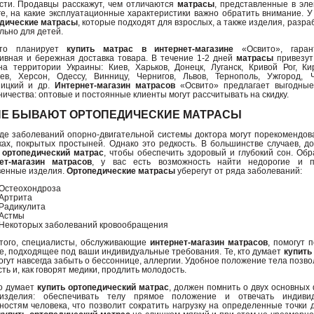
сти. Продавцы расскажут, чем отличаются
матрасы
, представленные в эл
ге, на какие эксплуатационные характеристики важно обратить внимание. У
дические матрасы
, которые подходят для взрослых, а также изделия, разр
льно для детей.
кто планирует
купить матрас в интернет-магазине
«Освито», гаран
ивная и бережная доставка товара. В течение 1-2 дней
матрасы
привезут
на территории Украины: Киев, Харьков, Донецк, Луганск, Кривой Рог, Ки
ев, Херсон, Одессу, Винницу, Чернигов, Львов, Тернополь, Ужгород, Ч
ницкий и др.
Интернет-магазин матрасов
«Освито» предлагает выгодные
ничества: оптовые и постоянные клиенты могут рассчитывать на скидку.
ИЕ БЫВАЮТ ОРТОПЕДИЧЕСКИЕ МАТРАСЫ
де заболеваний опорно-двигательной системы доктора могут порекомендов
ках, покрытых простыней. Однако это редкость. В большинстве случаев, д
 ортопедический матрас
, чтобы обеспечить здоровый и глубокий сон. Об
ет-магазин матрасов
, у вас есть возможность найти недорогие и 
венные изделия.
Ортопедические матрасы
уберегут от ряда заболеваний:
Остеохондроза
Артрита
Радикулита
Астмы
Некоторых заболеваний кровообращения
того, специалисты, обслуживающие
интернет-магазин матрасов
, помогут 
е, подходящее под ваши индивидуальные требования. Те, кто думает
купить
могут навсегда забыть о бессоннице, аллергии. Удобное положение тела позво
ть и, как говорят медики, продлить молодость.
то думает
купить ортопедический матрас
, должен помнить о двух основных
 изделия: обеспечивать телу прямое положение и отвечать индиви
ностям человека, что позволит сократить нагрузку на определенные точки 