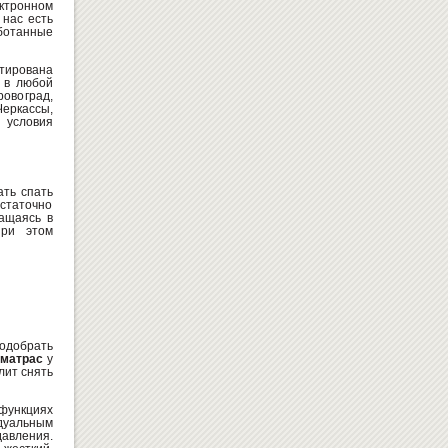
ектронном
 нас есть
аботанные
тирована
 в любой
ЛАВОЧКА ДЕТСКАЯ ДЛЯ
ровоград,
РАЗДЕВАЛКИ "МД4"
еркассы,
 условия
900
Купить
грн
ать спать
остаточно
ращаясь в
при этом
КОМПЛЕКТ ПАРТА + СТУЛЬЯ
«OSVITO 90158+90292»
4296
Купить
грн
подобрать
 матрас
у
лит снять
 функциях
дуальным
давления.