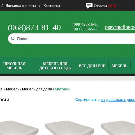
/
/
Доставка и оплата
Контакты
Отзывы
(118)
(099)428-16-86
(068)873-81-40
ОБРАТНЫЙ ЗВО
(093)635-65-68
ШКОЛЬНАЯ
МЕБЕЛЬ ДЛЯ
ВСЁ ДЛЯ НУШ
МЕБЕЛЬ
МЕБЕЛЬ
ДЕТСКОГО САДА
ая
/
Мебель
/
Мебель для дома
/
Матрасы
асы
Сортировать:
от дешевых к дор