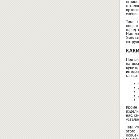
стоимо
катало
ортопе
специа
Тем, 
операт
город 
Никола
Хмель
сотруд
КАК
При ря
на дос
купить
интерн
качест
Кроме 
издели
нас, с
усталос
Тем, к
этого
особен