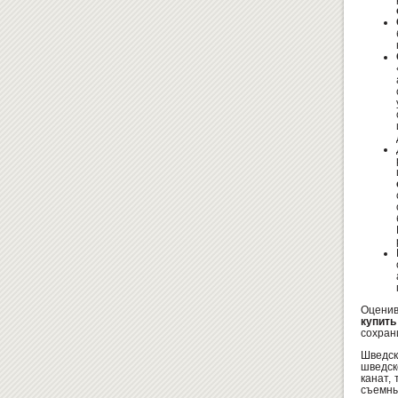
Оценив
купить
сохран
Шведск
шведск
канат,
съемны