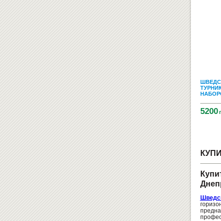
ШВЕДС
ТУРНИ
НАБОРО
5200
КУПИ
Купи
Днеп
Шведс
гориз
предна
профес