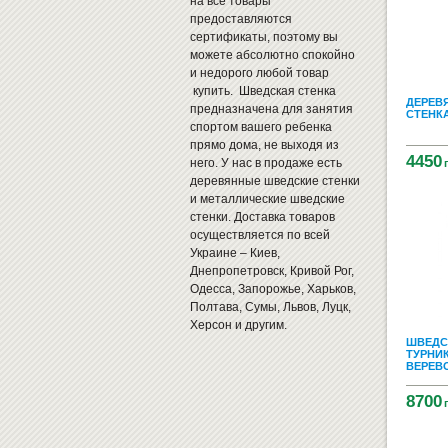
на все товары
предоставляются
сертификаты, поэтому вы
можете абсолютно спокойно
и недорого любой товар
купить. Шведская стенка
ДЕРЕВ
предназначена для занятия
СТЕНКА
спортом вашего ребенка
прямо дома, не выходя из
4450
него. У нас в продаже есть
деревянные шведские стенки
и металлические шведские
стенки. Доставка товаров
осуществляется по всей
Украине – Киев,
Днепропетровск, Кривой Рог,
Одесса, Запорожье, Харьков,
Полтава, Сумы, Львов, Луцк,
Херсон и другим.
ШВЕДС
ТУРНИК
ВЕРЕВО
8700