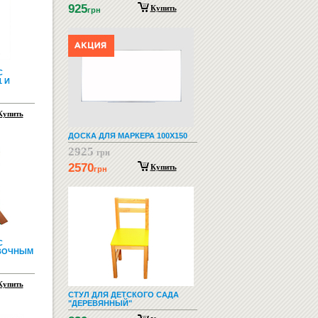
925
Купить
грн
С
 И
Купить
ДОСКА ДЛЯ МАРКЕРА 100Х150
2925
грн
2570
Купить
грн
С
ЕВОЧНЫМ
Купить
СТУЛ ДЛЯ ДЕТСКОГО САДА
"ДЕРЕВЯННЫЙ"