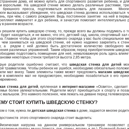
странение дома, её можно купить для спортивного развития ребенка, и дл
м взрослыми. На шведской стенке можно делать различные растяжки, тре
 брюшного пресса, подтягиваться использовать для лазания. Многи
оги высказывают убеждение, что шведская стенка должна использоваться 
знь, при чём, с самого рождения. Ведь постоянное занятие на ней в первы
крепляют иммунитет и дух ребенка, и зачастую помогают интеллектуально 
у в раннем возрасте.
ы решили купить шведскую стенку, то, прежде всего вы должны подумать о т
 будет находиться, и не важно, что это, детский сад, школа, спортивный зал
ра. Главное чтобы для этого спортивного снаряда у вас было специальное ме
 чем заниматься на шведской стенке, её нужно надежно закрепить к стен
у, а рядом с ней должно быть достаточное количество свободного м
ения различных упражнений. Таким образом, перед приобретением шведско
обходимо подготовить помещение для неё, немаловажную роль здесь влияе
тановки некоторых стенок требуется высота 2,85 метра.
орые родители ошибочно считают, что
шведская стенка для детей
мож
ой травматизма. Чтобы ребенок не ушибся, необходимо обязательно положи
 или мат внизу. Такие элементы также может предложить
магазин шведски
е в комплекте мат не предусмотрен, необходимо позаботиться о его при
овременно.
ая стенка для детей
, купленная в
интернет-магазине
«Освито», сделает 
семьи более увлекательными. Родители могут приобщиться к спорту и поз
 с малышом. Это намного полезнее, чем лежать на диване перед телевизором
МУ СТОИТ КУПИТЬ ШВЕДСКУЮ СТЕНКУ?
ом о том, нужна ли
детская шведская стенка
в доме, задаются многие родит
достоинств этого спортивного снаряда стоит выделить:
Физическая нагрузка на данном универсальном тренажере позволяет р
различные группы мышц (пресса, рук, спины, ягодиц и др.). Полезной будет