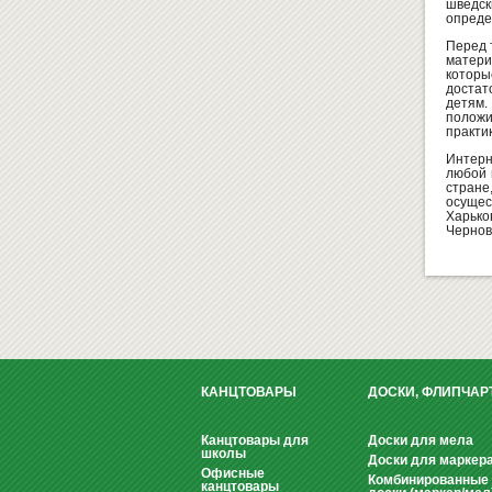
шведск
опреде
Перед 
матери
которы
достат
детям
полож
практи
Интерне
любой 
стран
осущес
Харько
Чернов
КАНЦТОВАРЫ
ДОСКИ, ФЛИПЧАР
Канцтовары для
Доски для мела
школы
Доски для маркер
Офисные
Комбинированные
канцтовары