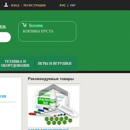
ВХОД
/
РЕГИСТРАЦИЯ
РУС
|
УКР
ФЛИПЧАРТЫ
Корзина
НОК
КОРЗИНА ПУСТА
ТЕХНИКА И
ИГРЫ И ИГРУШКИ
ОБОРУДОВАНИЕ
НАГЛЯДНО-ДИДАКТИЧЕСКИЙ
МАТЕРИАЛ С УКРАИНСКОГО Я...
1490
Купить
Рекомендуемые товары
грн
огим