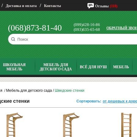
/
/
Доставка и оплата
Контакты
Отзывы
(118)
(099)428-16-86
(068)873-81-40
ОБРАТНЫЙ ЗВО
(093)635-65-68
ШКОЛЬНАЯ
МЕБЕЛЬ ДЛЯ
ВСЁ ДЛЯ НУШ
МЕБЕЛЬ
МЕБЕЛЬ
ДЕТСКОГО САДА
ая
/
Мебель для детского сада
/
Шведские стенки
ские стенки
Сортировать:
от дешевых к дор