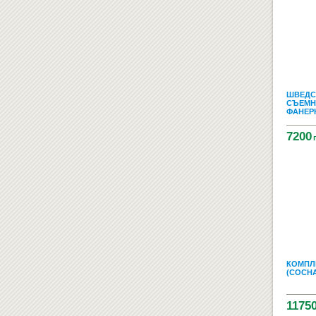
ШВЕДС
СЪЕМН
ФАНЕРН
7200
КОМПЛЕ
(СОСНА
1175