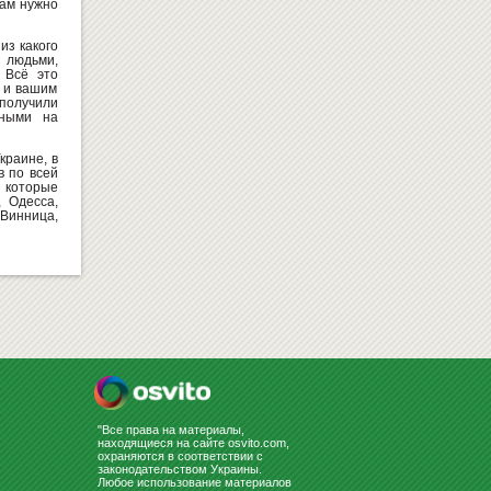
вам нужно
из какого
 людьми,
 Всё это
 и вашим
получили
нными на
ТРИБУНА
1800
Купить
грн
краине, в
в по всей
 которые
, Одесса,
Винница,
ВСЁ ДЛЯ НУШ
"Все права на материалы,
находящиеся на сайте osvito.com,
охраняются в соответствии с
законодательством Украины.
Любое использование материалов