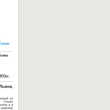
50
Купить
грн
С
ОЧНЫМ
РЕКЛАМНЫЕ НОСИТЕЛИ
Купить
TO»:
 Львов,
ДЕТСКИЕ БАТУТЫ
оящий из
я стенка
колах и в
 широкое