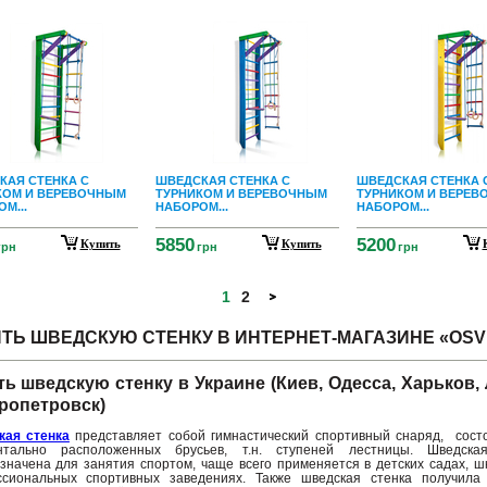
КАЯ СТЕНКА С
ШВЕДСКАЯ СТЕНКА С
ШВЕДСКАЯ СТЕНКА 
КОМ И ВЕРЕВОЧНЫМ
ТУРНИКОМ И ВЕРЕВОЧНЫМ
ТУРНИКОМ И ВЕРЕВ
М...
НАБОРОМ...
НАБОРОМ...
5850
5200
Купить
Купить
грн
грн
грн
1
2
ТЬ ШВЕДСКУЮ СТЕНКУ В ИНТЕРНЕТ-МАГАЗИНЕ «OSVI
ть шведскую стенку в Украине (Киев, Одесса, Харьков,
ропетровск)
кая стенка
представляет собой гимнастический спортивный снаряд, сост
онтально расположенных брусьев, т.н. ступеней лестницы. Шведска
значена для занятия спортом, чаще всего применяется в детских садах, ш
сиональных спортивных заведениях. Также шведская стенка получила