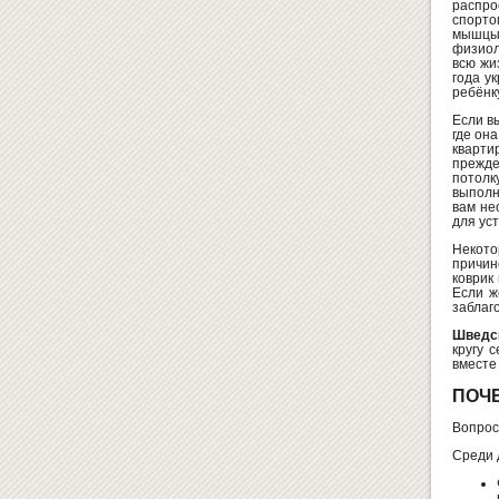
распро
спорто
мышцы
физиол
всю жи
года у
ребёнк
Если в
где она
кварти
прежде
потолк
выполн
вам не
для ус
Некот
причин
коврик
Если ж
заблаг
Шведск
кругу 
вместе
ПОЧЕ
Вопрос
Среди 