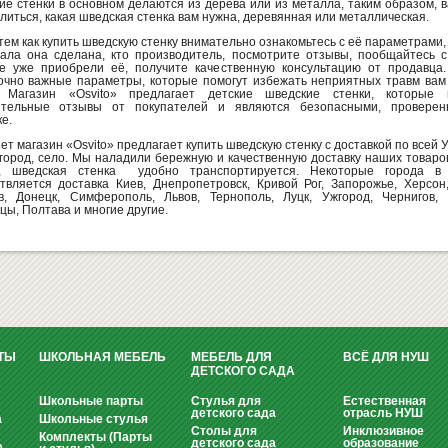
ие стенки в основном делаются из дерева или из металла, таким образом, 
литься, какая шведская стенка вам нужна, деревянная или металлическая.
тем как купить шведскую стенку внимательно ознакомьтесь с её параметрами, 
ала она сделана, кто производитель, посмотрите отзывы, пообщайтесь с
е уже приобрели её, получите качественную консультацию от продавца.
очно важные параметры, которые помогут избежать неприятных травм вам
. Магазин «Osvito» предлагает детские шведские стенки, которые 
ительные отзывы от покупателей и являются безопасными, провере
ке.
т магазин «Osvito» предлагает купить шведскую стенку с доставкой по всей У
город, село. Мы наладили бережную и качественную доставку наших товаро
е, шведская стенка удобно транспортируется. Некоторые города в
твляется доставка Киев, Днепропетровск, Кривой Рог, Запорожье, Херсон
в, Донецк, Симферополь, Львов, Тернополь, Луцк, Ужгород, Чернигов, 
цы, Полтава и многие другие.
ТЫ
ШКОЛЬНАЯ МЕБЕЛЬ
МЕБЕЛЬ ДЛЯ
ВСЁ ДЛЯ НУШ
ДЕТСКОГО САДА
Школьные парты
Стулья для
Естественная
детского сада
отрасль НУШ
а
Школьные стулья
Столы для
Инклюзивное
Комплекты (Парты
детского сада
образование