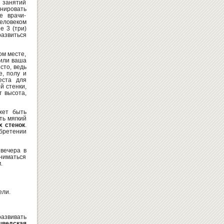
я занятий
нировать
е врачи-
человеком
е 3 (три)
развиться
ом месте,
 или ваша
сто, ведь
КОМПЛЕКТ ПАРТА + СТУЛЬЯ
е, полу и
«OSVITO 90158+90292»
еста для
й стенки,
4296
Купить
грн
т высота,
ет быть
ть мягкий
х стенок
.
обретении
вечера в
аниматься
.
ДОСКА КОМБИНИРОВАННАЯ
ДЛЯ МЕЛА И МАРКЕРА 400Х30...
ели.
Заказать
азвивать
шведская