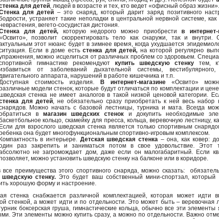
стенка для детей
, людей в возрасте и тех, кто ведет «офисный образ жизни»
Стенка для детей
– это снаряд, который дарит заряд позитивного наст
бодрости, устраняет такие неполадки в центральной нервной системе, как
неврастения, вегето-сосудистая дистония.
Стенка для детей,
которую недорого можно приобрести
в интернет-
«Освито», позволит скорректировать тело как снаружи, так и внутри. 
актуальным этот нюанс будет в зимнее время, когда ухудшается эпидемиол
ситуация. Если в доме есть
стенка для детей,
на которой регулярно вып
упражнения, можно исцелиться от различных проблем со здоровьем. Специ
спортивной гимнастике рекомендуют
купить шведскую стенку
тем, к
избавиться от заболеваний дыхательной системы, вестибулярного,
двигательного аппарата, нарушений в работе кишечника и т.п.
Доступная стоимость изделия.
В интернет-магазине
«Освито» можн
различные модели стенок, которые будут отличаться по комплектации и цене
шведская стенка не имеет аналогов в такой низкой ценовой категории. Е
стенка для детей
, не обязательно сразу приобретать к ней весь набор
снарядов. Можно начать с базовой лестницы, турника и мата. Всегда мо
обратиться в
магазин шведских стенок
и докупить необходимые эл
баскетбольное кольцо, скамейку для пресса, кольца, веревочную лестницу, ка
Если для взрослого шведская стенка является только спортивным снарядо
ребенка она будет многофункциональным спортивно-игровым комплексом.
Компактность в интерьере.
Детская шведская стенка
– она, как ковер: д
один раз закрепить и заниматься потом в свое удовольствие. Этот 
абсолютно не загромождает дом, даже если он малогабаритный. Если кв
позволяет, можно установить шведскую стенку на балконе или в коридоре.
 все преимущества этого спортивного снаряда, можно сказать: обязател
 шведскую стенку.
Это будет ваш собственный мини-спортзал, который 
ить хорошую форму и настроение.
ая стенка снабжается различной комплектацией, которая может идти в
ой стенкой, а может идти и по отдельности. Это может быть – веревочная 
 турник боксерская груша, гимнастические кольца, обычно все эти элементы
ми. Эти элементы можно купить сразу, а можно по отдельности. Важно отме