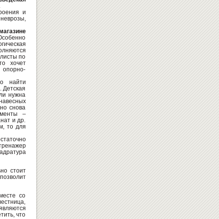
.
роения и
 неврозы,
магазине
Особенно
огическая
олняются
алисты по
ШКАФ ДЛЯ ДОКУМЕНТОВ R-11
то хочет
ВИШНЯ/ВИШНЯ
 опорно-
3399
Купить
грн
о найти
. Детская
сли нужна
 навесных
жно снова
ементы –
нат и др.
м, то для
остаточно
тренажер
адратура
ДОСКА-ВИТРИНА ДЛЯ МАРКЕРА
ьно стоит
90Х120 "2Х3 GS2129"
позволит
11309
Купить
грн
месте со
лестница,
 являются
тить, что