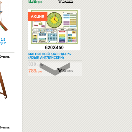
839
Купить
грн
1,5
ДЕР
МАГНИТНЫЙ КАЛЕНДАРЬ
Купить
(ЯЗЫК АНГЛИЙСКИЙ)
830
грн
789
Купить
грн
КРЮЧОК ДЛЯ ШКОЛЬНОЙ
ПАРТЫ (ДЛЯ КВАДРАТНОЙ
Купить
ТРУБЫ)