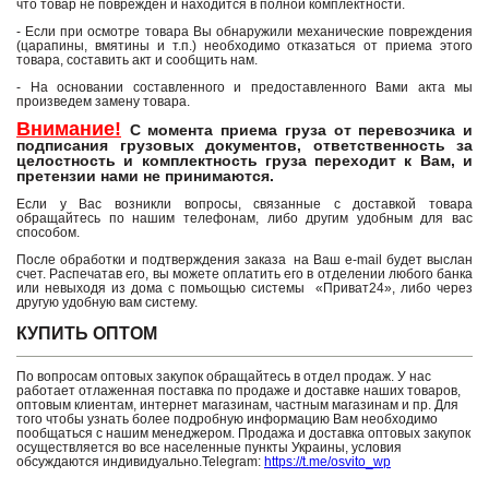
что товар не поврежден и находится в полной комплектности.
- Если при осмотре товара Вы обнаружили механические повреждения
(царапины, вмятины и т.п.) необходимо отказаться от приема этого
товара, составить акт и сообщить нам.
- На основании составленного и предоставленного Вами акта мы
произведем замену товара.
Внимание!
С момента приема груза от перевозчика и
подписания грузовых документов, ответственность за
целостность и комплектность груза переходит к Вам, и
претензии нами не принимаются.
Если у Вас возникли вопросы, связанные с доставкой товара
обращайтесь по нашим телефонам, либо другим удобным для вас
способом.
После обработки и подтверждения заказа на Ваш e-mail будет выслан
счет. Распечатав его, вы можете оплатить его в отделении любого банка
или невыходя из дома с помьощью системы «Приват24», либо через
другую удобную вам систему.
КУПИТЬ ОПТОМ
По вопросам оптовых закупок обращайтесь в отдел продаж. У нас
работает отлаженная поставка по продаже и доставке наших товаров,
оптовым клиентам, интернет магазинам, частным магазинам и пр. Для
того чтобы узнать более подробную информацию Вам необходимо
пообщаться с нашим менеджером. Продажа и доставка оптовых закупок
осуществляется во все населенные пункты Украины, условия
обсуждаются индивидуально.Telegram:
https://t.me/osvito_wp