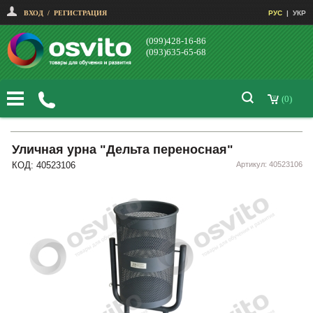
ВХОД
/
РЕГИСТРАЦИЯ
РУС
|
УКР
(099)428-16-86
(093)635-65-68
(0)
Уличная урна "Дельта переносная"
КОД: 40523106
Артикул: 40523106