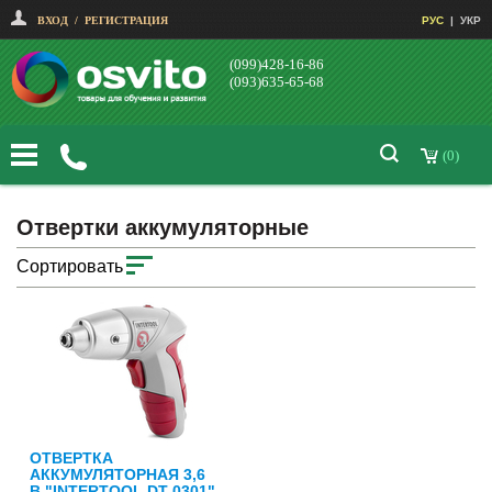
ВХОД
/
РЕГИСТРАЦИЯ
РУС
|
УКР
(099)428-16-86
(093)635-65-68
(0)
Отвертки аккумуляторные
Сортировать
ОТВЕРТКА
АККУМУЛЯТОРНАЯ 3,6
В "INTERTOOL DT-0301"