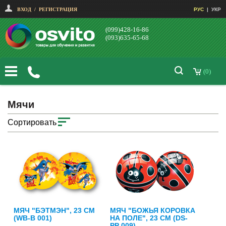
ВХОД
/
РЕГИСТРАЦИЯ
РУС
|
УКР
(099)428-16-86
(093)635-65-68
(0)
Мячи
Сортировать
МЯЧ "БЭТМЭН", 23 СМ
МЯЧ "БОЖЬЯ КОРОВКА
(WB-B 001)
НА ПОЛЕ", 23 СМ (DS-
PP 009)