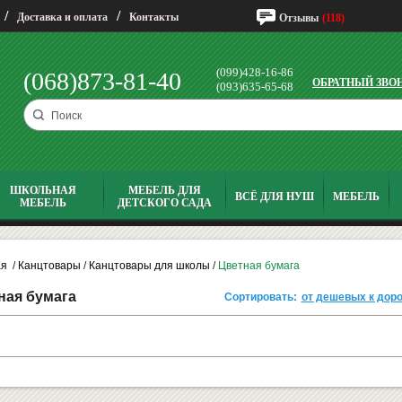
/
/
Доставка и оплата
Контакты
Отзывы
(118)
(099)428-16-86
(068)873-81-40
ОБРАТНЫЙ ЗВО
(093)635-65-68
ШКОЛЬНАЯ
МЕБЕЛЬ ДЛЯ
ВСЁ ДЛЯ НУШ
МЕБЕЛЬ
МЕБЕЛЬ
ДЕТСКОГО САДА
ая
/
Канцтовары
/
Канцтовары для школы
/
Цветная бумага
ная бумага
Сортировать:
от дешевых к дор