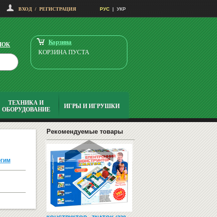
СТЕКЛЯННАЯ ДОСКА ДЛЯ
ВХОД
/
РЕГИСТРАЦИЯ
РУС
|
УКР
МАРКЕРА 60Х80 БЕЛАЯ
3056
Купить
грн
Корзина
НОК
КОРЗИНА ПУСТА
ТЕХНИКА И
ИГРЫ И ИГРУШКИ
ОБОРУДОВАНИЕ
ПЛАНЕР НА МЕСЯЦ СУХ.-МАГН.
В АЛЮМИН. РАМКЕ 90X60
3907
Купить
Рекомендуемые товары
грн
огим