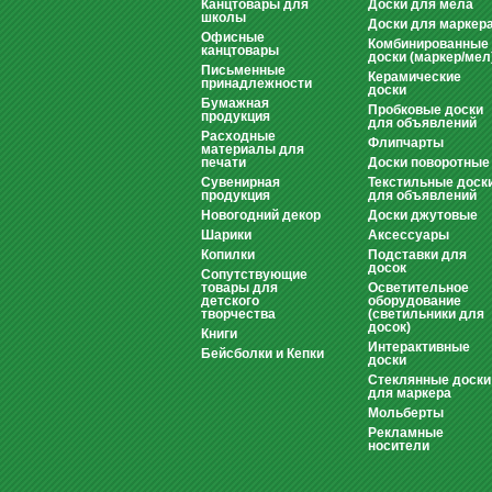
Канцтовары для
Доски для мела
школы
Доски для маркер
Офисные
Комбинированные
канцтовары
доски (маркер/мел
Письменные
Керамические
принадлежности
доски
Бумажная
Пробковые доски
продукция
для объявлений
Расходные
Флипчарты
материалы для
печати
Доски поворотные
Сувенирная
Текстильные доск
продукция
для объявлений
Новогодний декор
Доски джутовые
Шарики
Аксессуары
Копилки
Подставки для
досок
Сопутствующие
товары для
Осветительное
детского
оборудование
творчества
(светильники для
досок)
Книги
Интерактивные
Бейсболки и Кепки
доски
Стеклянные доски
для маркера
Мольберты
Рекламные
носители