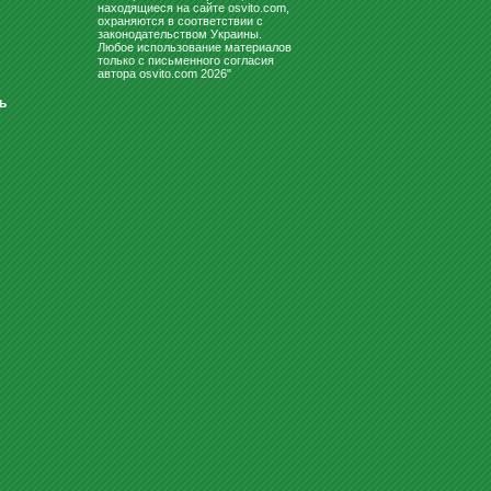
находящиеся на сайте osvito.com,
охраняются в соответствии с
законодательством Украины.
Любое использование материалов
только с письменного согласия
автора osvito.com 2026"
ь
ДОСКИ ДЛЯ МАРКЕРА
ДОСКА ПРОБКОВАЯ 90Х120
1800
грн
1750
Купить
грн