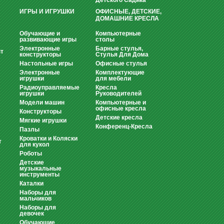
Детского Садика
ИГРЫ И ИГРУШКИ
ОФИСНЫЕ, ДЕТСКИЕ,
ДОМАШНИЕ КРЕСЛА
Обучающие и
Компьютерные
развивающие игры
столы
Электронные
Барные стулья,
т
конструкторы
Стулья Для Дома
Настольные игры
Офисные стулья
Электронные
Комплектующие
игрушки
для мебели
Радиоуправляемые
Кресла
игрушки
Руководителей
Модели машин
Компьютерные и
офисные кресла
Конструкторы
Детские кресла
Мягкие игрушки
Конференц-Кресла
Пазлы
Кроватки и Коляски
т
для кукол
Роботы
Детские
музыкальные
инструменты
Каталки
Наборы для
мальчиков
Наборы для
девочек
Обучающие