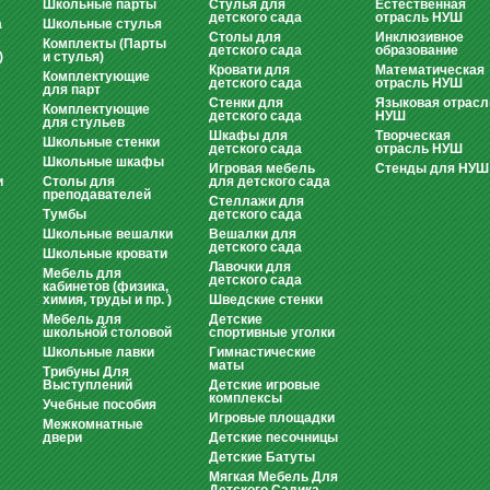
Школьные парты
Стулья для
Естественная
детского сада
отрасль НУШ
а
Школьные стулья
Столы для
Инклюзивное
Комплекты (Парты
детского сада
образование
)
и стулья)
Кровати для
Математическая
Комплектующие
детского сада
отрасль НУШ
для парт
Стенки для
Языковая отрасл
Комплектующие
детского сада
НУШ
для стульев
Шкафы для
Творческая
Школьные стенки
детского сада
отрасль НУШ
Школьные шкафы
Игровая мебель
Стенды для НУШ
и
Столы для
для детского сада
преподавателей
Стеллажи для
Тумбы
детского сада
Школьные вешалки
Вешалки для
детского сада
Школьные кровати
Лавочки для
Мебель для
детского сада
кабинетов (физика,
химия, труды и пр. )
Шведские стенки
Мебель для
Детские
школьной столовой
спортивные уголки
Школьные лавки
Гимнастические
маты
Трибуны Для
Выступлений
Детские игровые
комплексы
Учебные пособия
Игровые площадки
Межкомнатные
двери
Детские песочницы
Детские Батуты
Мягкая Мебель Для