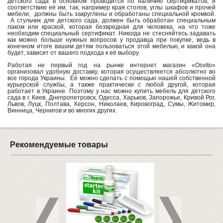
детского сада в основном проводится по наличию сертификатов, и
соответствию её им, так, например края столов, углы шкафов и прочей
мебели, должны быть закруглены и обработаны специальной кромкой.
А стульчик для детского сада, должен быть обработан специальным
лаком или краской, которая безвредная для человека, на что тоже
необходим специальный сертификат. Никогда не стесняйтесь задавать
как можно больше нужных вопросов у продавца при покупке, ведь в
конечном итоге вашим детям пользоваться этой мебелью, и какой она
будет, зависит от вашего подхода к её выбору.
Работая не первый год на рынке интернет магазин «Osvito»
организовал удобную доставку, которая осуществляется абсолютно во
все города Украины. Её можно сделать с помощью нашей собственной
курьерской службы, а также практически с любой другой, которая
работает в Украине. Поэтому у нас можно купить мебель для детского
сада в г. Киев, Днепропетровск, Одесса, Харьков, Запорожье, Кривой Рог,
Львов, Луцк, Полтава, Херсон, Николаев, Кировоград, Сумы, Житомир,
Винница, Чернигов и во многих других.
Рекомендуемые товары