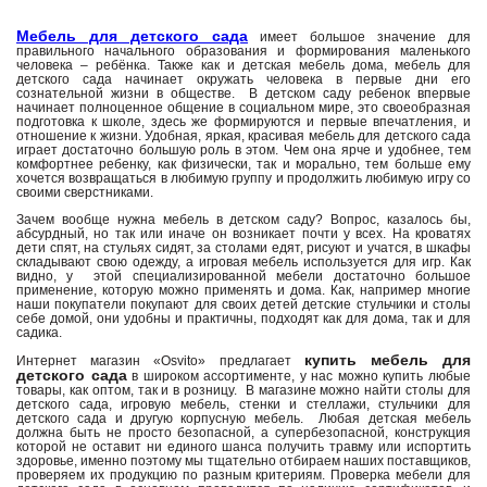
Мебель для детского сада
имеет большое значение для
правильного начального образования и формирования маленького
человека – ребёнка. Также как и детская мебель дома, мебель для
детского сада начинает окружать человека в первые дни его
сознательной жизни в обществе. В детском саду ребенок впервые
начинает полноценное общение в социальном мире, это своеобразная
подготовка к школе, здесь же формируются и первые впечатления, и
отношение к жизни. Удобная, яркая, красивая мебель для детского сада
играет достаточно большую роль в этом. Чем она ярче и удобнее, тем
комфортнее ребенку, как физически, так и морально, тем больше ему
хочется возвращаться в любимую группу и продолжить любимую игру со
своими сверстниками.
Зачем вообще нужна мебель в детском саду? Вопрос, казалось бы,
абсурдный, но так или иначе он возникает почти у всех. На кроватях
дети спят, на стульях сидят, за столами едят, рисуют и учатся, в шкафы
складывают свою одежду, а игровая мебель используется для игр. Как
видно, у этой специализированной мебели достаточно большое
применение, которую можно применять и дома. Как, например многие
наши покупатели покупают для своих детей детские стульчики и столы
себе домой, они удобны и практичны, подходят как для дома, так и для
садика.
купить мебель для
Интернет магазин «Osvito» предлагает
детского сада
в широком ассортименте, у нас можно купить любые
товары, как оптом, так и в розницу. В магазине можно найти столы для
детского сада, игровую мебель, стенки и стеллажи, стульчики для
детского сада и другую корпусную мебель. Любая детская мебель
должна быть не просто безопасной, а супербезопасной, конструкция
которой не оставит ни единого шанса получить травму или испортить
здоровье, именно поэтому мы тщательно отбираем наших поставщиков,
проверяем их продукцию по разным критериям. Проверка мебели для