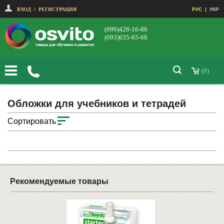
ВХОД
/
РЕГИСТРАЦИЯ
РУС
|
УКР
(099)428-16-86
(093)635-65-68
(0)
Обложки для учебников и тетрадей
Сортировать
Рекомендуемые товары