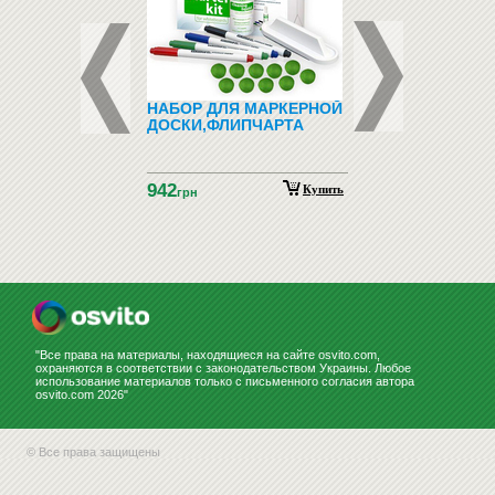
ДНО-
НАБОР ДЛЯ МАРКЕРНОЙ
ЗООТОВАРЫ (ТО
ТИЧЕСКИЙ
ДОСКИ,ФЛИПЧАРТА
ДЛЯ ЖИВОТНЫХ)
ИАЛ С
НСКОГО ЯЗЫКА
ГНИТАХ АЗБУКА
942
НСКАЯ
Купить
Купить
н
грн
НСТРАЦИОННЫЙ)
"Все права на материалы, находящиеся на сайте osvito.com,
охраняются в соответствии с законодательством Украины. Любое
использование материалов только с письменного согласия автора
osvito.com 2026"
© Все права защищены