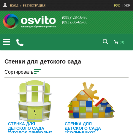
ВХОД
/
РЕГИСТРАЦИЯ
РУС
|
УКР
(099)428-16-86
(093)635-65-68
(0)
Стенки для детского сада
Сортировать
СТЕНКА ДЛЯ
СТЕНКА ДЛЯ
ДЕТСКОГО САДА
ДЕТСКОГО САДА
"УГОЛОК ПРИРОДЫ"
"СОЛНЫШКО"