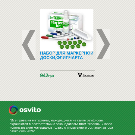
ДНО-
НАБОР ДЛЯ МАРКЕРНОЙ
ЗООТОВАРЫ (ТО
ТИЧЕСКИЙ
ДОСКИ,ФЛИПЧАРТА
ДЛЯ ЖИВОТНЫХ)
ИАЛ С
НСКОГО ЯЗЫКА
ГНИТАХ АЗБУКА
942
НСКАЯ
Купить
Купить
н
грн
НСТРАЦИОННЫЙ)
"Все права на материалы, находящиеся на сайте osvito.com,
охраняются в соответствии с законодательством Украины. Любое
использование материалов только с письменного согласия автора
osvito.com 2026"