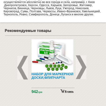
осуществляется абсолютно во все города и села, например, г. Киев
,Днепропетровск, Херсон, Одесса, Харьков, Запорожье, Житомир,
Чернигов, Винница, Черновцы, Львов, Луцк, Ужгород, Николаев,
Кировоград, Сумы, Полтава, Черкассы, Ивано-Франковск, Хмельницкий,
Тернополь, Ровно, Симферополь, Донецк ,Луганск и многие другие.
Рекомендуемые товары
ДНО-
НАБОР ДЛЯ МАРКЕРНОЙ
ЗООТОВАРЫ (ТО
ТИЧЕСКИЙ
ДОСКИ,ФЛИПЧАРТА
ДЛЯ ЖИВОТНЫХ)
ИАЛ С
НСКОГО ЯЗЫКА
ГНИТАХ АЗБУКА
942
НСКАЯ
Купить
Купить
н
грн
НСТРАЦИОННЫЙ)