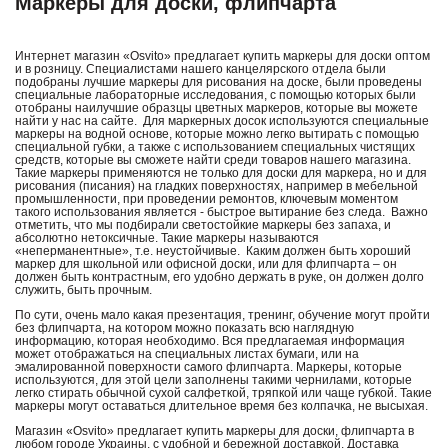
Маркеры для доски, флипчарта
Интернет магазин «Osvito» предлагает купить маркеры для доски оптом
и в розницу. Специалистами нашего канцелярского отдела были
подобраны лучшие маркеры для рисования на доске, были проведены
специальные лабораторные исследования, с помощью которых были
отобраны наилучшие образцы цветных маркеров, которые вы можете
найти у нас на сайте. Для маркерных досок используются специальные
маркеры на водной основе, которые можно легко вытирать с помощью
специальной губки, а также с использованием специальных чистящих
средств, которые вы сможете найти среди товаров нашего магазина.
Такие маркеры применяются не только для доски для маркера, но и для
рисования (писания) на гладких поверхностях, например в мебельной
промышленности, при проведении ремонтов, ключевым моментом
такого использования является - быстрое вытирание без следа. Важно
отметить, что мы подбирали светостойкие маркеры без запаха, и
абсолютно нетоксичные. Такие маркеры называются
«неперманентные», т.е. неустойчивые. Каким должен быть хороший
маркер для школьной или офисной доски, или для флипчарта – он
должен быть контрастным, его удобно держать в руке, он должен долго
служить, быть прочным.
По сути, очень мало какая презентация, тренинг, обучение могут пройти
без флипчарта, на котором можно показать всю наглядную
информацию, которая необходимо. Вся предлагаемая информация
может отображаться на специальных листах бумаги, или на
эмалированной поверхности самого флипчарта. Маркеры, которые
используются, для этой цели заполнены такими чернилами, которые
легко стирать обычной сухой салфеткой, тряпкой или чаще губкой. Такие
маркеры могут оставаться длительное время без колпачка, не высыхая.
Магазин «Osvito» предлагает купить маркеры для доски, флипчарта в
любом городе Украины, с удобной и бережной доставкой. Доставка