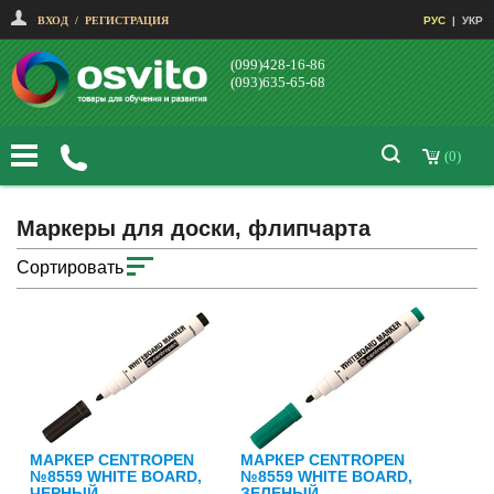
ВХОД
/
РЕГИСТРАЦИЯ
РУС
|
УКР
(099)428-16-86
(093)635-65-68
(0)
Маркеры для доски, флипчарта
Сортировать
МАРКЕР CENTROPEN
МАРКЕР CENTROPEN
№8559 WHITE BOARD,
№8559 WHITE BOARD,
ЧЕРНЫЙ
ЗЕЛЕНЫЙ