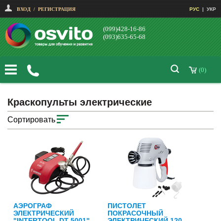
ВХОД
/
РЕГИСТРАЦИЯ
РУС
|
УКР
(099)428-16-86
(093)635-65-68
(0)
Краскопульты электрические
Сортировать
АЭРОГРАФ
ПИСТОЛЕТ
ЭЛЕКТРИЧЕСКИЙ
ПОКРАСОЧНЫЙ
"INTERTOOL DT-5001"
ЭЛЕКТРИЧЕСКИЙ 120