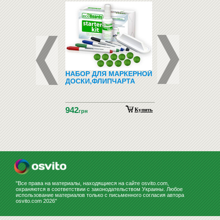
ДНО-
НАБОР ДЛЯ МАРКЕРНОЙ
ЗООТОВАРЫ (ТО
ТИЧЕСКИЙ
ДОСКИ,ФЛИПЧАРТА
ДЛЯ ЖИВОТНЫХ)
ИАЛ С
НСКОГО ЯЗЫКА
ГНИТАХ АЗБУКА
942
НСКАЯ
Купить
Купить
н
грн
НСТРАЦИОННЫЙ)
"Все права на материалы, находящиеся на сайте osvito.com,
охраняются в соответствии с законодательством Украины. Любое
использование материалов только с письменного согласия автора
osvito.com 2026"