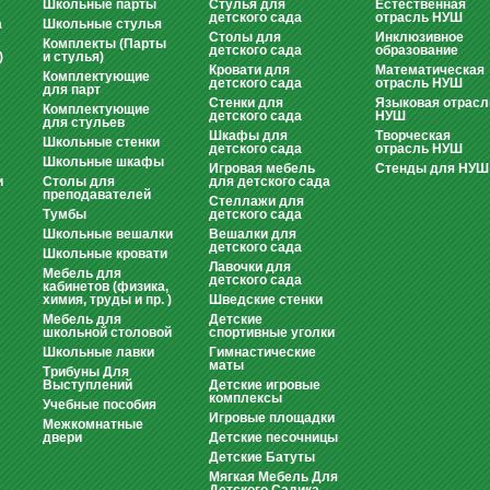
Школьные парты
Стулья для
Естественная
детского сада
отрасль НУШ
а
Школьные стулья
Столы для
Инклюзивное
Комплекты (Парты
детского сада
образование
)
и стулья)
Кровати для
Математическая
Комплектующие
детского сада
отрасль НУШ
для парт
Стенки для
Языковая отрасл
Комплектующие
детского сада
НУШ
для стульев
Шкафы для
Творческая
Школьные стенки
детского сада
отрасль НУШ
Школьные шкафы
Игровая мебель
Стенды для НУШ
и
Столы для
для детского сада
преподавателей
Стеллажи для
Тумбы
детского сада
Школьные вешалки
Вешалки для
детского сада
Школьные кровати
Лавочки для
Мебель для
детского сада
кабинетов (физика,
химия, труды и пр. )
Шведские стенки
Мебель для
Детские
школьной столовой
спортивные уголки
Школьные лавки
Гимнастические
маты
Трибуны Для
Выступлений
Детские игровые
комплексы
Учебные пособия
Игровые площадки
Межкомнатные
двери
Детские песочницы
Детские Батуты
Мягкая Мебель Для