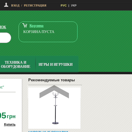
ВХОД
/
РЕГИСТРАЦИЯ
РУС
|
УКР
НАБОР ДЛЯ МАРКЕРНОЙ
ДОСКИ,ФЛИПЧАРТА
942
Купить
грн
Корзина
НОК
КОРЗИНА ПУСТА
ТЕХНИКА И
ИГРЫ И ИГРУШКИ
ОБОРУДОВАНИЕ
КЕПКИ БЕЙСБОЛКИ С
УКРАИНСКОЙ СИМВОЛИКОЙ
Рекомендуемые товары
кс"
05
грн
Купить