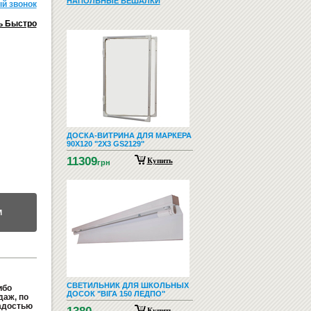
НАПОЛЬНЫЕ ВЕШАЛКИ
й звонок
ь Быстро
ДОСКА-ВИТРИНА ДЛЯ МАРКЕРА
90Х120 "2Х3 GS2129"
11309
Купить
грн
М
СВЕТИЛЬНИК ДЛЯ ШКОЛЬНЫХ
ибо
ДОСОК "ВІГА 150 ЛЕДПО"
даж, по
адостью
Купить