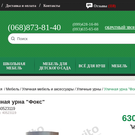
/
/
Доставка и оплата
Контакты
Отзывы
(118)
(099)428-16-86
(068)873-81-40
ОБРАТНЫЙ ЗВО
(093)635-65-68
ШКОЛЬНАЯ
МЕБЕЛЬ ДЛЯ
ВСЁ ДЛЯ НУШ
МЕБЕЛЬ
МЕБЕЛЬ
ДЕТСКОГО САДА
ая
/
Мебель
/
Уличная мебель и аксессуары
/
Уличные урны
/
Уличная урна "Фо
ная урна "Фокс"
40523119
: 40523119
63