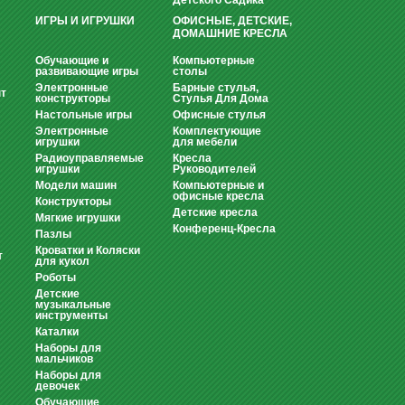
Детского Садика
ИГРЫ И ИГРУШКИ
ОФИСНЫЕ, ДЕТСКИЕ,
ДОМАШНИЕ КРЕСЛА
Обучающие и
Компьютерные
развивающие игры
столы
Электронные
Барные стулья,
т
конструкторы
Стулья Для Дома
Настольные игры
Офисные стулья
Электронные
Комплектующие
игрушки
для мебели
Радиоуправляемые
Кресла
игрушки
Руководителей
Модели машин
Компьютерные и
офисные кресла
Конструкторы
Детские кресла
Мягкие игрушки
Конференц-Кресла
Пазлы
Кроватки и Коляски
т
для кукол
Роботы
Детские
музыкальные
инструменты
Каталки
Наборы для
мальчиков
Наборы для
девочек
Обучающие