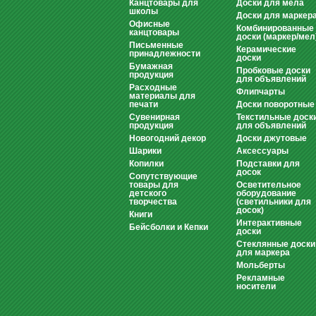
Канцтовары для
Доски для мела
школы
Доски для маркер
Офисные
Комбинированные
канцтовары
доски (маркер/мел
Письменные
Керамические
принадлежности
доски
Бумажная
Пробковые доски
продукция
для объявлений
Расходные
Флипчарты
материалы для
печати
Доски поворотные
Сувенирная
Текстильные доск
продукция
для объявлений
Новогодний декор
Доски джутовые
Шарики
Аксессуары
Копилки
Подставки для
досок
Сопутствующие
товары для
Осветительное
детского
оборудование
творчества
(светильники для
досок)
Книги
Интерактивные
Бейсболки и Кепки
доски
Стеклянные доски
для маркера
Мольберты
Рекламные
носители