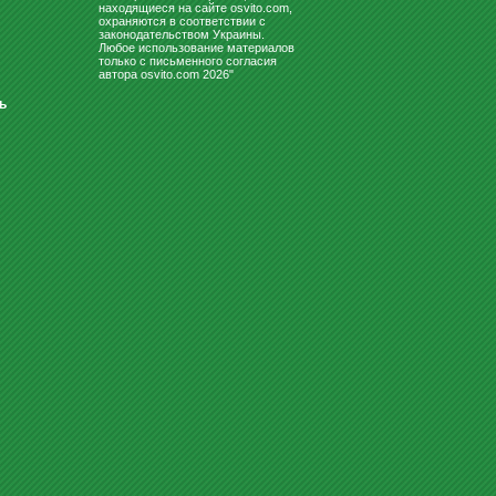
находящиеся на сайте osvito.com,
охраняются в соответствии с
законодательством Украины.
Любое использование материалов
только с письменного согласия
автора osvito.com 2026"
ь
КРЮЧОК ДЛЯ ШКОЛЬНОЙ
ПАРТЫ (ДЛЯ КВАДРАТНОЙ
ТРУБЫ)
50
Купить
грн
МАГНИТЫ ДЛЯ
ДОСКИ,ФЛИПЧАРТА