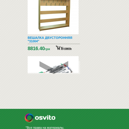
ВЕШАЛКА ДВУСТОРОННЯЯ
"31004"
8816.40
Купить
грн
НАБОР МАРКЕРОВ С ГУБКОЙ
ДЛЯ ДОСКИ "BUROMAX BM88...
115
Купить
грн
"Все права на материалы,