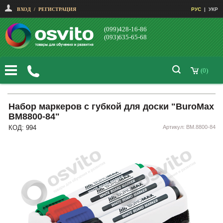
ВХОД
/
РЕГИСТРАЦИЯ
РУС
|
УКР
(099)428-16-86
(093)635-65-68
(0)
Набор маркеров с губкой для доски "BuroMax
BM8800-84"
КОД: 994
Артикул: BM.8800-84